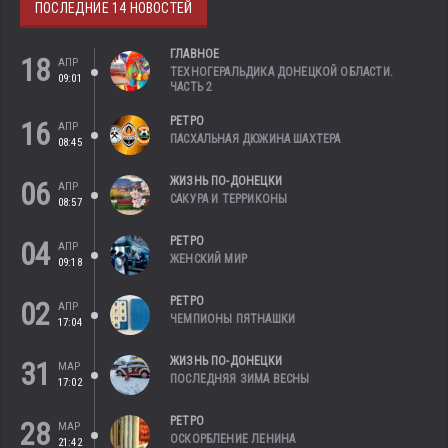
ПОСЛЕДНИЕ 14 НОВОСТЕЙ
ГЛАВНОЕ
18
АПР
ТЕХНОГЕРАЛЬДИКА ДОНЕЦКОЙ ОБЛАСТИ.
09:01
ЧАСТЬ 2
РЕТРО
16
АПР
ПАСХАЛЬНАЯ ДЮЖИНА ШАХТЕРА
08:45
ЖИЗНЬ ПО-ДОНЕЦКИ
06
АПР
САКУРА И ТЕРРИКОНЫ
08:57
РЕТРО
04
АПР
ЖЕНСКИЙ МИР
09:18
РЕТРО
02
АПР
ЧЕМПИОНЫ ПЯТНАШКИ
17:04
ЖИЗНЬ ПО-ДОНЕЦКИ
31
МАР
ПОСЛЕДНЯЯ ЗИМА ВЕСНЫ
17:02
РЕТРО
28
МАР
ОСКОРБЛЕНИЕ ЛЕНИНА
21:42