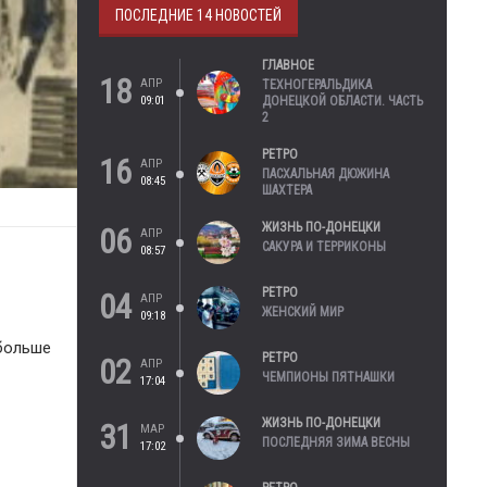
ПОСЛЕДНИЕ 14 НОВОСТЕЙ
ГЛАВНОЕ
18
АПР
ТЕХНОГЕРАЛЬДИКА
09:01
ДОНЕЦКОЙ ОБЛАСТИ. ЧАСТЬ
2
РЕТРО
16
АПР
ПАСХАЛЬНАЯ ДЮЖИНА
08:45
ШАХТЕРА
ЖИЗНЬ ПО-ДОНЕЦКИ
06
АПР
САКУРА И ТЕРРИКОНЫ
08:57
РЕТРО
04
АПР
ЖЕНСКИЙ МИР
09:18
 больше
РЕТРО
02
АПР
ЧЕМПИОНЫ ПЯТНАШКИ
17:04
ЖИЗНЬ ПО-ДОНЕЦКИ
31
МАР
ПОСЛЕДНЯЯ ЗИМА ВЕСНЫ
17:02