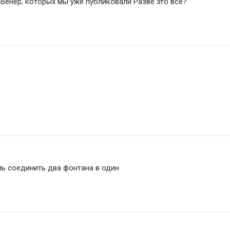
 Венер, которых мы уже публиковали Разве это все?
ль соединить два фонтана в один