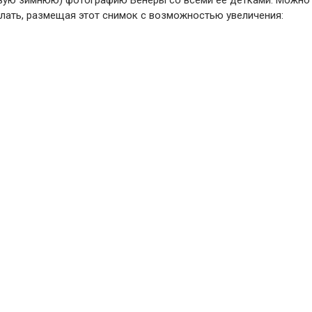
ервую зимнюю) фотографию Венеры со всеми ее детками. Можно
елать, размещая этот снимок с возможностью увеличения: