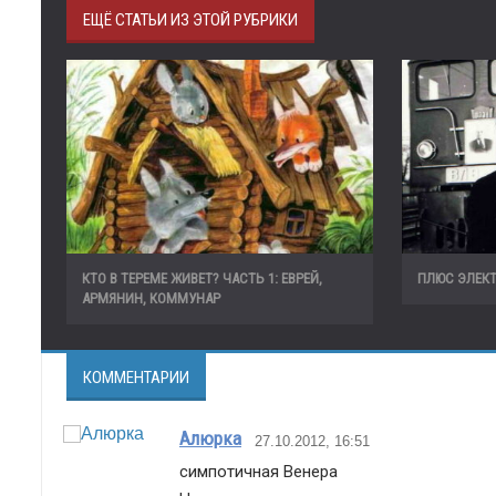
ЕЩЁ СТАТЬИ ИЗ ЭТОЙ РУБРИКИ
КТО В ТЕРЕМЕ ЖИВЕТ? ЧАСТЬ 1: ЕВРЕЙ,
ПЛЮС ЭЛЕК
АРМЯНИН, КОММУНАР
КОММЕНТАРИИ
Алюрка
27.10.2012, 16:51
симпотичная Венера