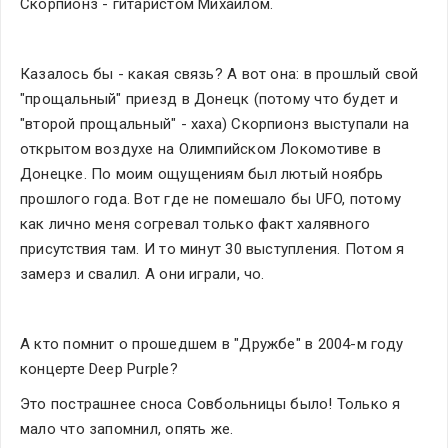
Скорпионз - гитаристом Михаилом.
Казалось бы - какая связь? А вот она: в прошлый свой 
"прощальный" приезд в Донецк (потому что будет и 
"второй прощальный" - хаха) Скорпионз выступали на 
открытом воздухе на Олимпийском Локомотиве в 
Донецке. По моим ощущениям был лютый ноябрь 
прошлого года. Вот где не помешало бы UFO, потому 
как лично меня согревал только факт халявного 
присутствия там. И то минут 30 выступления. Потом я 
замерз и свалил. А они играли, чо.
А кто помнит о прошедшем в "Дружбе" в 2004-м году 
концерте 
Deep Purple
?
Это пострашнее сноса Совбольницы было! Только я 
мало что запомнил, опять же. 