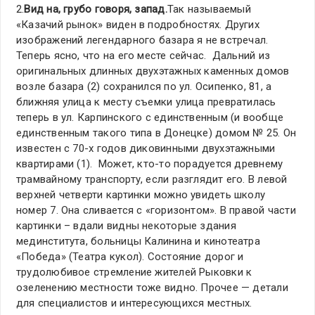
2.
Вид на, грубо говоря, запад.
Так называемый
«Казачий рынок» виден в подробностях. Других
изображений легендарного базара я не встречал.
Теперь ясно, что на его месте сейчас. Дальний из
оригинальных длинных двухэтажных каменных домов
возле базара (2) сохранился по ул. Осипенко, 81, а
ближняя улица к месту съемки улица превратилась
теперь в ул. Карпинского с единственным (и вообще
единственным такого типа в Донецке) домом № 25. Он
известен с 70-х годов диковинными двухэтажными
квартирами (1). Может, кто-то порадуется древнему
трамвайному транспорту, если разглядит его. В левой
верхней четверти картинки можно увидеть школу
номер 7. Она сливается с «горизонтом». В правой части
картинки – вдали видны некоторые здания
мединститута, больницы Калинина и кинотеатра
«Победа» (Театра кукол). Состояние дорог и
трудолюбивое стремление жителей Рыковки к
озеленению местности тоже видно. Прочее — детали
для специалистов и интересующихся местных.