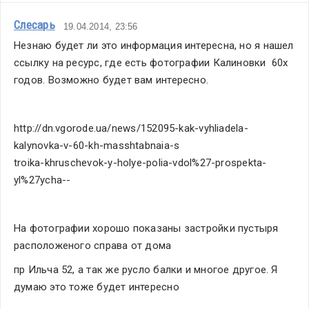
Слесарь
19.04.2014, 23:56
Незнаю будет ли это информация интересна, но я нашел 
ссылку на ресурс, где есть фотографии Калиновки  60х 
годов. Возможно будет вам интересно.
http://dn.vgorode.ua/news/152095-kak-vyhliadela-
kalynovka-v-60-kh-masshtabnaia-s
troika-khruschevok-y-holye-polia-vdol%27-prospekta-
yl%27ycha--
На фотографии хорошо показаны застройки пустыря 
расположеного справа от дома
пр Ильча 52, а так же русло балки и многое другое. Я 
думаю это тоже будет интересно