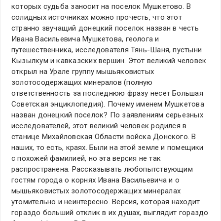
которых судьба заносит на поселок Мушкетово. В
солидных источниках можно прочесть, что этот
странно звучащий донецкий поселок назван в честь
Ивана Васильевича Мушкетова, геолога и
путешественника, исследователя Тянь-Шаня, пустыни
Кызылкум и кавказских вершин. Этот великий человек
открыл на Урале группу мышьяковистых
золотосодержащих минералов (полную
ответственность за последнюю фразу несет Большая
Советская энциклопедия). Почему именем Мушкетова
назван донецкий поселок? По заявлениям серьезных
исследователей, этот великий человек родился в
станице Михайловская Области войска Донского. В
наших, то есть, краях. Были на этой земле и помещики
с похожей фамилией, но эта версия не так
распространена. Рассказывать любопытствующим
гостям города о корнях Ивана Васильевича и о
мышьяковистых золотосодержащих минералах
утомительно и неинтересно. Версия, которая находит
гораздо больший отклик в их душах, выглядит гораздо