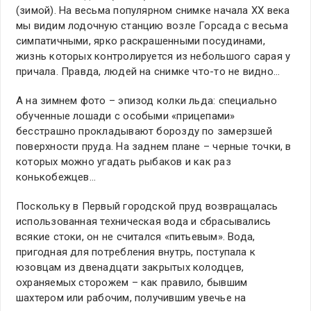
(зимой). На весьма популярном снимке начала ХХ века
мы видим лодочную станцию возле Горсада с весьма
симпатичными, ярко раскрашенными посудинами,
жизнь которых контролируется из небольшого сарая у
причала. Правда, людей на снимке что-то не видно…
А на зимнем фото – эпизод колки льда: специально
обученные лошади с особыми «прицепами»
бесстрашно прокладывают борозду по замерзшей
поверхности пруда. На заднем плане – черные точки, в
которых можно угадать рыбаков и как раз
конькобежцев…
Поскольку в Первый городской пруд возвращалась
использованная техническая вода и сбрасывались
всякие стоки, он не считался «питьевым». Вода,
пригодная для потребления внутрь, поступала к
юзовцам из двенадцати закрытых колодцев,
охраняемых сторожем – как правило, бывшим
шахтером или рабочим, получившим увечье на