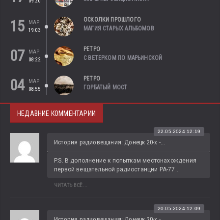
09:20
ОСКОЛКИ ПРОШЛОГО
15
МАР
МАГИЯ СТАРЫХ АЛЬБОМОВ
19:03
РЕТРО
07
МАР
С ВЕТЕРКОМ ПО МАРЬИНСКОЙ
08:22
РЕТРО
04
МАР
ГОРБАТЫЙ МОСТ
08:55
НЕДАВНИЕ КОММЕНТАРИИ
22.05.2024 12:19
История радиовещания: Донецк 20-х -...
P.S. В дополнение к попыткам местонахождения 
первой вещательной радиостанции РА-77...
ЧИТАТЬ ВСЁ...
20.05.2024 12:09
История радиовещания: Донецк 20-х -...