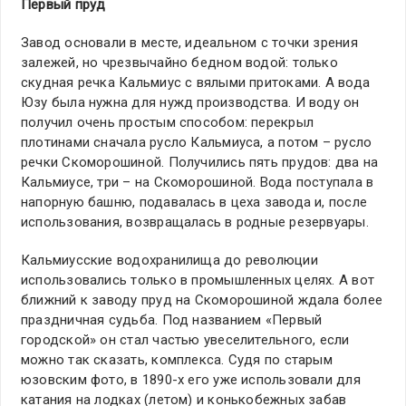
Первый пруд
Завод основали в месте, идеальном с точки зрения
залежей, но чрезвычайно бедном водой: только
скудная речка Кальмиус с вялыми притоками. А вода
Юзу была нужна для нужд производства. И воду он
получил очень простым способом: перекрыл
плотинами сначала русло Кальмиуса, а потом – русло
речки Скоморошиной. Получились пять прудов: два на
Кальмиусе, три – на Скоморошиной. Вода поступала в
напорную башню, подавалась в цеха завода и, после
использования, возвращалась в родные резервуары.
Кальмиусские водохранилища до революции
использовались только в промышленных целях. А вот
ближний к заводу пруд на Скоморошиной ждала более
праздничная судьба. Под названием «Первый
городской» он стал частью увеселительного, если
можно так сказать, комплекса. Судя по старым
юзовским фото, в 1890-х его уже использовали для
катания на лодках (летом) и конькобежных забав