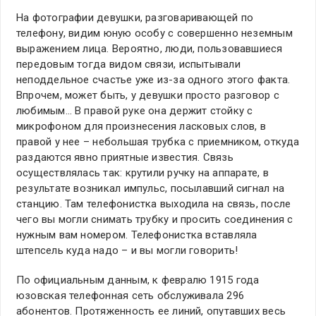
На фотографии девушки, разговаривающей по
телефону, видим юную особу с совершенно неземным
выражением лица. Вероятно, люди, пользовавшиеся
передовым тогда видом связи, испытывали
неподдельное счастье уже из-за одного этого факта.
Впрочем, может быть, у девушки просто разговор с
любимым… В правой руке она держит стойку с
микрофоном для произнесения ласковых слов, в
правой у нее – небольшая трубка с приемником, откуда
раздаются явно приятные известия. Связь
осуществлялась так: крутили ручку на аппарате, в
результате возникал импульс, посылавший сигнал на
станцию. Там телефонистка выходила на связь, после
чего вы могли снимать трубку и просить соединения с
нужным вам номером. Телефонистка вставляла
штепсель куда надо – и вы могли говорить!
По официальным данным, к февралю 1915 года
юзовская телефонная сеть обслуживала 296
абонентов. Протяженность ее линий, опутавших весь