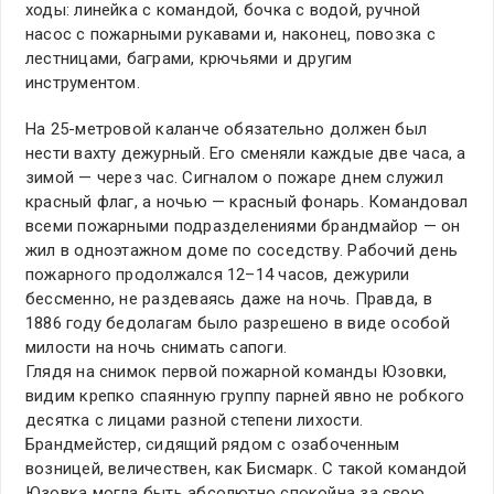
ходы: линейка с командой, бочка с водой, ручной
насос с пожарными рукавами и, наконец, повозка с
лестницами, баграми, крючьями и другим
инструментом.
На 25-метровой каланче обязательно должен был
нести вахту дежурный. Его сменяли каждые две часа, а
зимой — через час. Сигналом о пожаре днем служил
красный флаг, а ночью — красный фонарь. Командовал
всеми пожарными подразделениями брандмайор — он
жил в одноэтажном доме по соседству. Рабочий день
пожарного продолжался 12–14 часов, дежурили
бессменно, не раздеваясь даже на ночь. Правда, в
1886 году бедолагам было разрешено в виде особой
милости на ночь снимать сапоги.
Глядя на снимок первой пожарной команды Юзовки,
видим крепко спаянную группу парней явно не робкого
десятка с лицами разной степени лихости.
Брандмейстер, сидящий рядом с озабоченным
возницей, величествен, как Бисмарк. С такой командой
Юзовка могла быть абсолютно спокойна за свою