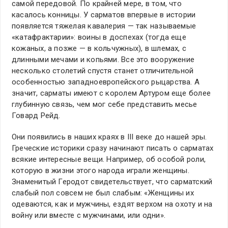
самой передовой. По крайней мере, в том, что
касалось конницы. У сарматов впервые в истории
появляется тяжелая кавалерия — так называемые
«катафрактарии»: воины в доспехах (тогда еще
кожаных, а позже — в кольчужных), в шлемах, с
длинными мечами и копьями. Все это вооружение
несколько столетий спустя станет отличительной
особенностью западноевропейского рыцарства. А
значит, сарматы имеют с королем Артуром еще более
глубинную связь, чем мог себе представить месье
Говард Рейд.
Они появились в наших краях в III веке до нашей эры.
Греческие историки сразу начинают писать о сарматах
всякие интересные вещи. Например, об особой роли,
которую в жизни этого народа играли женщины.
Знаменитый Геродот свидетельствует, что сарматский
слабый пол совсем не был слабым: «Женщины их
одеваются, как и мужчины, ездят верхом на охоту и на
войну или вместе с мужчинами, или одни».