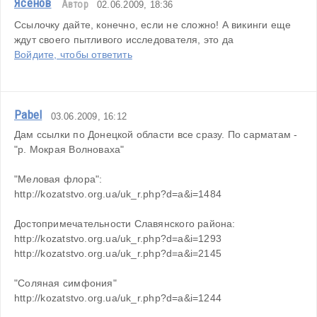
Ясенов
Автор
02.06.2009, 18:36
Ссылочку дайте, конечно, если не сложно! А викинги еще 
ждут своего пытливого исследователя, это да
Войдите, чтобы ответить
Pabel
03.06.2009, 16:12
Дам ссылки по Донецкой области все сразу. По сарматам - 
"р. Мокрая Волноваха"
"Меловая флора": 
http://kozatstvo.org.ua/uk_r.php?d=a&i=1484 
Достопримечательности Славянского района: 
http://kozatstvo.org.ua/uk_r.php?d=a&i=1293 
http://kozatstvo.org.ua/uk_r.php?d=a&i=2145 
"Соляная симфония" 
http://kozatstvo.org.ua/uk_r.php?d=a&i=1244 