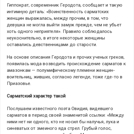
Гиппократ, современник Геродота, сообщает и такую
интимную деталь: «Воинственность сарматских
женщин выражалась, между прочим, в том, что
девушка не могла выйти замуж прежде, чем не убьет
хоть одного неприятеля». Правило соблюдалось
неукоснительно, в итоге некоторые женщины
оставались девственницами до старости.
На основе описания Геродота и прочих ученых греков,
появилась мода возводить происхождение сарматов к
амазонкам — полумифическому племени женщин-
воительниц, живших, согласно легенде, тоже где-то в
Приазовье.
Сарматский характер такой
Послушаем известного поэта Овидия, видевшего
сарматов в период своей знаменитой ссылки: «Между
ними нет ни одного, кто не носил бы налучья, лука и
синеватых от змеиного яда стрел. Грубый голос,