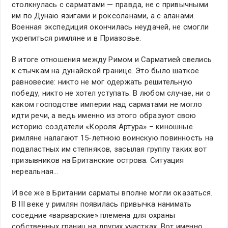
столкнулась с сарматами — правда, не с привычными
им по Дунаю язигами и роксоланами, а с аланами.
Военная экспедиция окончилась неудачей, не смогли
укрепиться римляне и в Приазовье.
В итоге отношения между Римом и Сарматией свелись
к стычкам на дунайской границе. Это было шаткое
равновесие: никто не мог одержать решительную
победу, никто не хотел уступать. В любом случае, ни о
каком господстве империи над сарматами не могло
идти речи, а ведь именно из этого образуют свою
историю создатели «Короля Артура» – киношные
римляне налагают 15-летнюю воинскую повинность на
подвластных им степняков, засылая группу таких вот
призывников на Британские острова. Ситуация
нереальная…
И все же в Британии сарматы вполне могли оказаться.
В III веке у римлян появилась привычка нанимать
соседние «варварские» племена для охраны
собственных границ на других участках. Вот именно