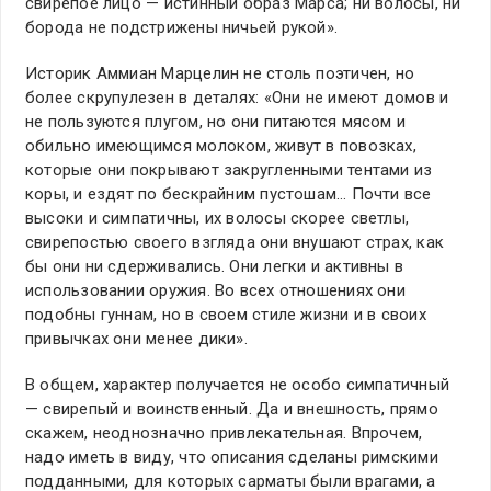
свирепое лицо — истинный образ Марса; ни волосы, ни
борода не подстрижены ничьей рукой».
Историк Аммиан Марцелин не столь поэтичен, но
более скрупулезен в деталях: «Они не имеют домов и
не пользуются плугом, но они питаются мясом и
обильно имеющимся молоком, живут в повозках,
которые они покрывают закругленными тентами из
коры, и ездят по бескрайним пустошам… Почти все
высоки и симпатичны, их волосы скорее светлы,
свирепостью своего взгляда они внушают страх, как
бы они ни сдерживались. Они легки и активны в
использовании оружия. Во всех отношениях они
подобны гуннам, но в своем стиле жизни и в своих
привычках они менее дики».
В общем, характер получается не особо симпатичный
— свирепый и воинственный. Да и внешность, прямо
скажем, неоднозначно привлекательная. Впрочем,
надо иметь в виду, что описания сделаны римскими
подданными, для которых сарматы были врагами, а