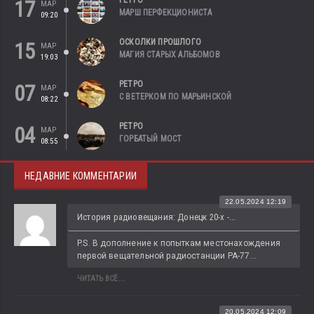
РЕТРО
17
МАР
МАРШ ПЕРФЕКЦИОНИСТА
09:20
ОСКОЛКИ ПРОШЛОГО
15
МАР
МАГИЯ СТАРЫХ АЛЬБОМОВ
19:03
РЕТРО
07
МАР
С ВЕТЕРКОМ ПО МАРЬИНСКОЙ
08:22
РЕТРО
04
МАР
ГОРБАТЫЙ МОСТ
08:55
НЕДАВНИЕ КОММЕНТАРИИ
22.05.2024 12:19
История радиовещания: Донецк 20-х -...
P.S. В дополнение к попыткам местонахождения 
первой вещательной радиостанции РА-77...
ЧИТАТЬ ВСЁ...
20.05.2024 12:09