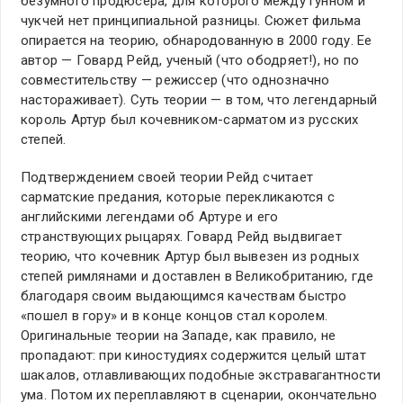
безумного продюсера, для которого между гунном и
чукчей нет принципиальной разницы. Сюжет фильма
опирается на теорию, обнародованную в 2000 году. Ее
автор — Говард Рейд, ученый (что ободряет!), но по
совместительству — режиссер (что однозначно
настораживает). Суть теории — в том, что легендарный
король Артур был кочевником-сарматом из русских
степей.
Подтверждением своей теории Рейд считает
сарматские предания, которые перекликаются с
английскими легендами об Артуре и его
странствующих рыцарях. Говард Рейд выдвигает
теорию, что кочевник Артур был вывезен из родных
степей римлянами и доставлен в Великобританию, где
благодаря своим выдающимся качествам быстро
«пошел в гору» и в конце концов стал королем.
Оригинальные теории на Западе, как правило, не
пропадают: при киностудиях содержится целый штат
шакалов, отлавливающих подобные экстравагантности
ума. Потом их переплавляют в сценарии, окончательно