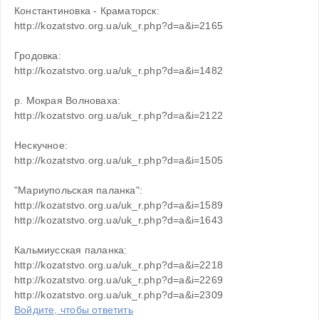
Константиновка - Краматорск: 
http://kozatstvo.org.ua/uk_r.php?d=a&i=2165 
Гродовка: 
http://kozatstvo.org.ua/uk_r.php?d=a&i=1482 
р. Мокрая Волноваха: 
http://kozatstvo.org.ua/uk_r.php?d=a&i=2122 
Нескучное: 
http://kozatstvo.org.ua/uk_r.php?d=a&i=1505 
"Мариупольская паланка": 
http://kozatstvo.org.ua/uk_r.php?d=a&i=1589 
http://kozatstvo.org.ua/uk_r.php?d=a&i=1643
Кальмиусская паланка:
http://kozatstvo.org.ua/uk_r.php?d=a&i=2218
http://kozatstvo.org.ua/uk_r.php?d=a&i=2269
http://kozatstvo.org.ua/uk_r.php?d=a&i=2309
Войдите, чтобы ответить