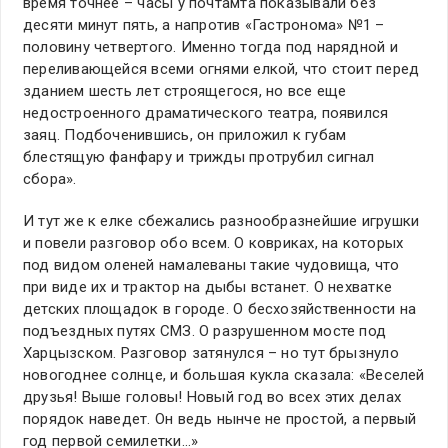
время точнее – часы у почтамта показывали без
десяти минут пять, а напротив «Гастронома» №1 –
половину четвертого. Именно тогда под нарядной и
переливающейся всеми огнями елкой, что стоит перед
зданием шесть лет строящегося, но все еще
недостроенного драматического театра, появился
заяц. Подбоченившись, он приложил к губам
блестящую фанфару и трижды протрубил сигнал
сбора».
И тут же к елке сбежались разнообразнейшие игрушки
и повели разговор обо всем. О ковриках, на которых
под видом оленей намалеваны такие чудовища, что
при виде их и трактор на дыбы встанет. О нехватке
детских площадок в городе. О бесхозяйственности на
подъездных путях СМЗ. О разрушенном мосте под
Харцызском. Разговор затянулся – но тут брызнуло
новогоднее солнце, и большая кукла сказала: «Веселей
друзья! Выше головы! Новый год во всех этих делах
порядок наведет. Он ведь нынче не простой, а первый
год первой семилетки…»