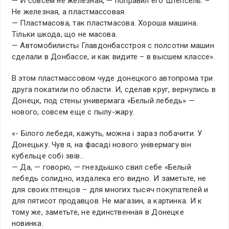
— И совсем не железная, — поправил его Штепсель. –
Не железная, а пластмассовая.
— Пластмасова, так пластмасова. Хороша машина.
Тiльки шкода, що не масова.
— Автомобилисты Главдонбасстроя с полсотни машин
сделали в Донбассе, и как видите – в высшем классе».
В этом пластмассовом чуде донецкого автопрома три
друга покатили по области. И, сделав круг, вернулись в
Донецк, под стены универмага «Белый лебедь» —
нового, совсем еще с пылу-жару.
«- Бiлого лебедя, кажуть, можна i зараз побачити. У
Донецьку. Чув я, на фасадi нового унiвермагу вiн
кубельце собi звiв…
— Да, — говорю, — гнездышко свил себе «Белый
лебедь солидно, издалека его видно. И заметьте, не
для своих птенцов – для многих тысяч покупателей и
для пятисот продавцов. Не магазин, а картинка. И к
тому же, заметьте, не единственная в Донецке
новинка.