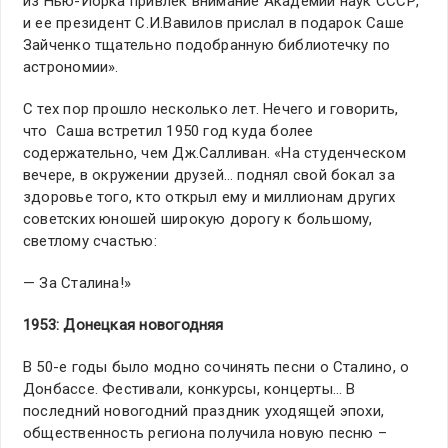
из Нью-Йорка привлек внимание Академии наук СССР,
и ее президент С.И.Вавилов прислал в подарок Саше
Зайченко тщательно подобранную библиотечку по
астрономии».
С тех пор прошло несколько лет. Нечего и говорить,
что Саша встретил 1950 год куда более
содержательно, чем Дж.Салливан. «На студенческом
вечере, в окружении друзей… поднял свой бокал за
здоровье того, кто открыл ему и миллионам других
советских юношей широкую дорогу к большому,
светлому счастью:
— За Сталина!»
1953: Донецкая новогодняя
В 50-е годы было модно сочинять песни о Сталино, о
Донбассе. Фестивали, конкурсы, концерты… В
последний новогодний праздник уходящей эпохи,
общественность региона получила новую песню –