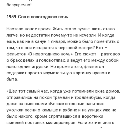
безупречно!
1959: Сон в новогоднюю ночь
Настало новое время. Жить стало лучше, жить стало
легче, но недостатки почему-то не исчезли. И когда
еще, как не в канун 1 января, можно было помечтать о
том, что они испарятся к чертовой матери? Вот –
фельетон «В новогоднюю ночь». Его сюжет – разговор
о бракоделах и головотяпах, и ведут его между собой
новогодние игрушки. Но кроме этого, фельетон
содержит просто изумительную картинку нравов и
быта.
«Шел тот самый час, когда уже потемнели окна домов,
отправились на покой трамваи и троллейбусы, когда
даже за вывесками «Безалкогольные напитки»
умолкли песни о камыше и рябине и на улицах уже не
было никого, кроме спрятавшихся в воротники
шинелей постовых милиционеров. Если хотите знать