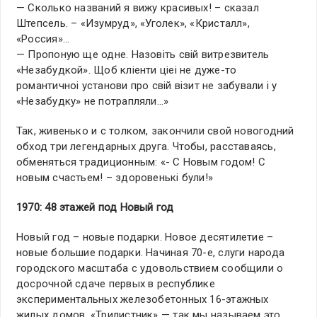
— Сколько названий я вижу красивых! – сказал
Штепсель. – «Изумруд», «Уголек», «Кристалл»,
«Россия»…
— Пропоную ще одне. Назовiть свiй витрезвитель
«Незабудкой». Щоб клiенти цiеi не дуже-то
романтичноi установи про свiй вiзит не забували i у
«Незабудку» не потрапляли…»
Так, живенько и с толком, закончили свой новогодний
обход три легендарных друга. Чтобы, расставаясь,
обменяться традиционным: «- С Новым годом! С
новым счастьем! – здоровенькi були!»
1970: 48 этажей под Новый год
Новый год – новые подарки. Новое десятилетие –
новые большие подарки. Начиная 70-е, слуги народа
городского масштаба с удовольствием сообщили о
досрочной сдаче первых в республике
экспериментальных железобетонных 16-этажных
жилых домов. «Трилистник» — так мы называем это