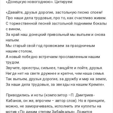
«Донецкую новогоднюю». Цитируем:
«Давайте, друзья дорогие, застольную песню споем!
Про наши дела трудовые, про то, как счастливо живем.
С торжественной песней застольной поднимем бокалы
с вином,
За край наш донецкий привольный мы выпьем и снова
нальем.
Мы старый свой год провожаем за праздничным
нашим столом,
А новый победно встречаем прославленным нашим
трудом.
Звучите, оркестры, сильнее, танцуйте и пойте, друзья.
Нигде нет на свете дружнее и крепче, чем наша семья.
Так выпьем, друзья дорогие, за дружбу и мир на земле,
За наши дела трудовые, за звезды на нашем Кремле».
Приводились и ноты (композитор –П. Дмитриев-
Кабанов, он же, впрочем – автор слов). Но в принципе,
можно, не заморачиваясь, исполнить эти куплеты на
мотив «По диким степям Забайкалья». Ложится