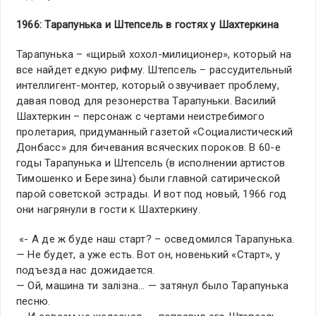
1966: Тарапунька и Штепсель в гостях у Шахтеркина
Тарапунька – «щирый хохол-милиционер», который на
все найдет едкую рифму. Штепсель – рассудительный
интеллигент-монтер, который озвучивает проблему,
давая повод для резонерства Тарапуньки. Василий
Шахтеркин – персонаж с чертами неистребимого
пролетария, придуманный газетой «Социалистический
Донбасс» для бичевания всяческих пороков. В 60-е
годы Тарапунька и Штепсель (в исполнении артистов
Тимошенко и Березина) были главной сатирической
парой советской эстрады. И вот под новый, 1966 год
они нагрянули в гости к Шахтеркину.
«- А де ж буде наш старт? – осведомился Тарапунька.
— Не будет, а уже есть. Вот он, новенький «Старт», у
подъезда нас дожидается.
— Ой, машина ти залiзна… — затянул было Тарапунька
песню.