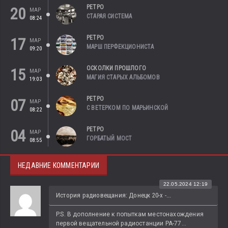
РЕТРО
20
МАР
СТАРАЯ СИСТЕМА
08:24
РЕТРО
17
МАР
МАРШ ПЕРФЕКЦИОНИСТА
09:20
ОСКОЛКИ ПРОШЛОГО
15
МАР
МАГИЯ СТАРЫХ АЛЬБОМОВ
19:03
РЕТРО
07
МАР
С ВЕТЕРКОМ ПО МАРЬИНСКОЙ
08:22
РЕТРО
04
МАР
ГОРБАТЫЙ МОСТ
08:55
НЕДАВНИЕ КОММЕНТАРИИ
22.05.2024 12:19
История радиовещания: Донецк 20-х -...
P.S. В дополнение к попыткам местонахождения 
первой вещательной радиостанции РА-77...