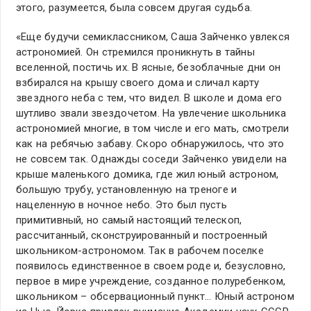
этого, разумеется, была совсем другая судьба.
«Еще будучи семиклассником, Саша Зайченко увлекся
астрономией. Он стремился проникнуть в тайны
вселенной, постичь их. В ясные, безоблачные дни он
взбирался на крышу своего дома и сличал карту
звездного неба с тем, что видел. В школе и дома его
шутливо звали звездочетом. На увлечение школьника
астрономией многие, в том числе и его мать, смотрели
как на ребячью забаву. Скоро обнаружилось, что это
не совсем так. Однажды соседи Зайченко увидели на
крыше маленького домика, где жил юный астроном,
большую трубу, установленную на треноге и
нацеленную в ночное небо. Это был пусть
примитивный, но самый настоящий телескоп,
рассчитанный, сконструированный и построенный
школьником-астрономом. Так в рабочем поселке
появилось единственное в своем роде и, безусловно,
первое в мире учреждение, созданное полуребенком,
школьником – обсервационный пункт… Юный астроном