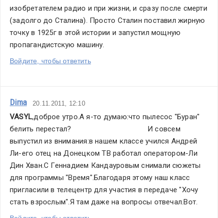
изобретателем радио и при жизни, и сразу после смерти 
(задолго до Сталина). Просто Сталин поставил жирную 
точку в 1925г в этой истории и запустил мощную 
пропагандистскую машину.
Войдите, чтобы ответить
Dima
20.11.2011, 12:10
VASYL
,доброе утро.А я-то думаю:что пылесос "Буран" 
белить перестал?                                     И совсем 
выпустил из внимания:в нашем классе учился Андрей 
Ли-его отец на Донецком ТВ работал оператором-Ли 
Дин Хван.С Геннадием Кандауровым снимали сюжеты 
для программы "Время".Благодаря этому наш класс 
пригласили в телецентр для участия в передаче "Хочу 
стать взрослым".Я там даже на вопросы отвечал.Вот.
Войдите, чтобы ответить