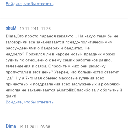
Войдите, чтобы ответить
skaM
19.11.2011, 11:26
Dima
,Это просто параноя какая-то... На какую тему бы не 
заговорили все заканчивается псевдо-политическимим 
рассуждениями о бандерах и бандитах. Не 
надоело? Прижился ли в народе новый праздник можно 
судить по отношению к нему самих работников радио, 
телевидения и связи. Спросите у них: они рюмочку 
пропустили в этот день? Уверен, что большинство ответит 
"да". Ну а 7-го мая обычно массовые гуляния всех 
причастных и поздравления всех заслуженных и рюмочкой 
никогда не заканчивается )AnatoliizСпасибо за любопытный 
факт!
Войдите, чтобы ответить
Dima
19.11.2011, 08:38