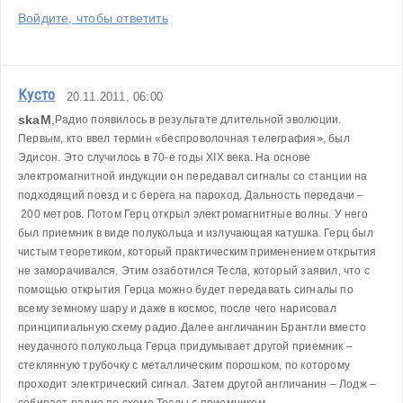
Войдите, чтобы ответить
Кусто
20.11.2011, 06:00
skaM
,
Радио появилось в результате длительной эволюции. 
Первым, кто ввел термин «беспроволочная телеграфия», был 
Эдисон. Это случилось в 70-е годы XIX века. На основе 
электромагнитной индукции он передавал сигналы со станции на 
подходящий поезд и с берега на пароход. Дальность передачи –
 200 метров. Потом Герц открыл электромагнитные волны. У него 
был приемник в виде полукольца и излучающая катушка. Герц был 
чистым теоретиком, который практическим применением открытия 
не заморачивался. Этим озаботился Тесла, который заявил, что с 
помощью открытия Герца можно будет передавать сигналы по 
всему земному шару и даже в космос, после чего нарисовал 
принципиальную схему радио.
Далее англичанин Брантли вместо 
неудачного полукольца Герца придумывает другой приемник – 
стеклянную трубочку с металлическим порошком, по которому 
проходит электрический сигнал. Затем другой англичанин – Лодж – 
собирает радио по схеме Теслы с приемником 