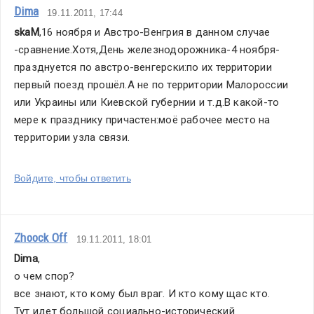
Dima
19.11.2011, 17:44
skaM
,16 ноября и Австро-Венгрия в данном случае 
-сравнение.Хотя,День железнодорожника-4 ноября-
празднуется по австро-венгерски:по их территории 
первый поезд прошёл.А не по территории Малороссии 
или Украины или Киевской губернии и т.д.В какой-то 
мере к празднику причастен:моё рабочее место на 
территории узла связи.
Войдите, чтобы ответить
Zhoock Off
19.11.2011, 18:01
Dima
,
о чем спор?
все знают, кто кому был враг. И кто кому щас кто. 
Тут идет большой социально-исторический 