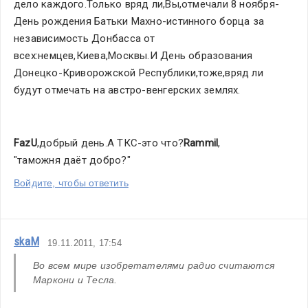
дело каждого.Только вряд ли,Вы,отмечали 8 ноября-
День рождения Батьки Махно-истинного борца за 
независимость Донбасса от 
всех:немцев,Киева,Москвы.И День образования 
Донецко-Криворожской Республики,тоже,вряд ли 
будут отмечать на австро-венгерских землях.
FazU
,добрый день.А ТКС-это что?
Rammil
,
"таможня даёт добро?"
Войдите, чтобы ответить
skaM
19.11.2011, 17:54
Во всем мире изобретателями радио считаются 
Маркони и Тесла.