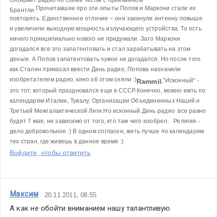
Прочитавшие про эти опыты Попов и Маркони стали их 
Брантли.
повторять. Единственное отличие – они закинули антенну повыше 
и увеличили выходную мощность излучающего устройства. То есть 
ничего принципиально нового не придумали. 
Зато Маркони 
догадался все это запатентовать и стал зарабатывать на этом 
деньги. А Попов запатентовать чужое не догадался. Но после того 
как Сталин приказал ввести День радио, Попова назначили 
изобретателем радио, кино об этом сняли :)
,
"Исконный" - 
Rammil
это тот, который праздновался еще в СССР.
Конечно, можно ижть по 
календарям Италии, Тувалу, Организации Объединенных Наций и 
Третьей Межгалактической Лиги.
Но исконный День радио  все равно 
будет 7 мая, не зависимо от того, кто там чего изобрел.
   Религия - 
дело добровольное :) В одном согласен, жить лучше по календарям 
тех стран, где живешь в данное время :)
Войдите, чтобы ответить
Максим
20.11.2011, 08:55
А как не обойти вниманием нашу талантливую 