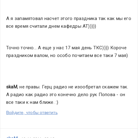
А я запамятовал насчет этого праздника так как мы его 
все время считали днем кафедры АТ)))))
Точно точно... А еще у нас 17 мая день ТКС)))) Короче 
праздником валом, но особо почитаем все таки 7 мая) 
skaM
, не правы. Герц радио не изообретал скажем так. 
А радио как радио это конечно дело рук Попова - он 
все таки к нам ближе. :)
Войдите, чтобы ответить