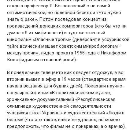
открыл профессор Р. Богославский с не самой
оптимистической, но полезной беседой «Что нужно
знать о раке». Потом последовал концерт из
произведений донецких композиторов (кто бы что ни
думал об их мифичности) и художественный
кинофильм «Опасные тропы» (диверсант в уссурийской
тайге всячески мешает советским микробиологам –
между прочим, лидер проката 1955 года с Никифором
Колофидиным в главной роли!).
В понедельник телецентр как следует отдохнул, а во
вторник вышел в эфир в 19 часов (стандартное время
начала вещания для будних дней). Показали научно-
популярный фильм «В политехническом музее»,
хроникально-документальный «Республиканская
олимпиада художественной самодеятельности
учащихся школ Украины» и художественный «Люди в
белом» (что это такое, найти не удалось, но можно
предположить, что фильм не о призраках, а о врачах).