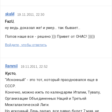
skaM
19.11.2011, 22:30
FazU
,
ну ведь доказал же! и умер... так бывает...
Попов наше все - решено ))) Привет от ОНАС! )))))
Войдите, чтобы ответить
Rammil
19.11.2011, 22:52
Кусто
,
"Исконный" - это тот, который праздновался еще в 
СССР.
Конечно, можно ижть по календарям Италии, Тувалу, 
Организации Объединенных Наций и Третьей 
Межгалактической Лиги.
Но исконный День радио  все равно будет 7 мая, не 