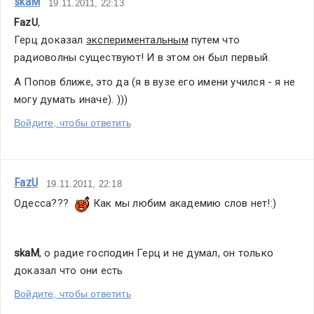
skaM
19.11.2011, 22:13
FazU
,
Герц доказал 
экспериментальным
 путем что 
радиоволны существуют! И в этом он был первый. 
А Попов ближе, это да (я в вузе его имени учился - я не 
могу думать иначе). )))
Войдите, чтобы ответить
FazU
19.11.2011, 22:18
Одесса???  
 Как мы любим академию слов нет!:)
skaM
, о радие господин Герц и не думал, он только 
доказал что они есть
Войдите, чтобы ответить