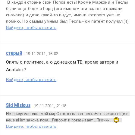
 В каждой стране свой Попов есть! Кроме Маркони и Теслы 
были еще Лодж и Герц (его именем эти волны и назвали 
сначала) и даже какой-то индус, имени которого уже не 
помню. Но самым умным был Тесла - он патент получил )))
Войдите, чтобы ответить
старый
19.11.2011, 16:02
Опять о политике. а о донецком ТВ, кроме автора и  
Anatoliiz?
Войдите, чтобы ответить
Sid Misious
19.11.2011, 21:18
Не придуман еще мой мир
Оттого голова легка
Нет звезды еще в 
небе и
Нет закона пока...
Говорит и показывает...Пикник!  
Войдите, чтобы ответить