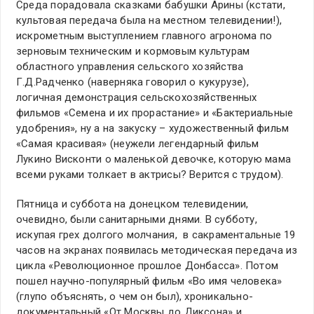
Среда порадовала сказками бабушки Арины (кстати,
культовая передача была на местном телевидении!),
искрометным выступлением главного агронома по
зерновым техническим и кормовым культурам
областного управления сельского хозяйства
Г.Д.Радченко (наверняка говорил о кукурузе),
логичная демонстрация сельскохозяйственных
фильмов «Семена и их прорастание» и «Бактериальные
удобрения», ну а на закуску – художественный фильм
«Самая красивая» (неужели легендарный фильм
Лукино Висконти о маленькой девочке, которую мама
всеми руками толкает в актрисы? Верится с трудом).
Пятница и суббота на донецком телевидении,
очевидно, были санитарными днями. В субботу,
искупая грех долгого молчания, в сакраментальные 19
часов на экранах появилась методическая передача из
цикла «Революционное прошлое Донбасса». Потом
пошел научно-популярный фильм «Во имя человека»
(глупо объяснять, о чем он был), хроникально-
документальный «От Москвы до Диксона» и