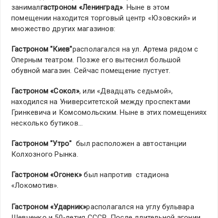
занимал
гастроном «Ленинград»
. Ныне в этом
помещении находится торговый центр «Юзовский» и
множество других магазинов:
Гастроном "Киев"
располагался на ул. Артема рядом с
Оперным театром. Позже его вытеснил большой
обувной магазин. Сейчас помещение пустует.
Гастроном «Сокол»
, или «Двадцать седьмой»,
находился на Университетской между проспектами
Гринкевича и Комсомольским. Ныне в этих помещениях
несколько бутиков…
Гастроном "Утро"
был расположен а автостанции
Колхозного Рынка.
Гастроном «Огонек»
был напротив стадиона
«Локомотив».
Гастроном «Ударник»
располагался на углу бульвара
Шевченко и 50-летия СССР. После длительной агонии