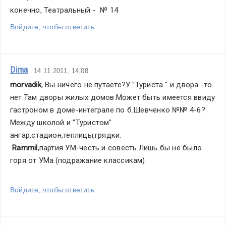
конечно, Театральный -  № 14
Войдите, чтобы ответить
Dima
14.11.2011, 14:08
morvadik
, Вы ничего не путаете?У "Туриста " и двора -то 
нет.Там дворы жилых домов.Может быть имеется ввиду 
гастроном в доме-интеграле по б.Шевченко №№ 4-6?
Между школой и "Туристом" 
ангар,стадион,теплицы,грядки.                                     
Rammil
,партия УМ-честь и совесть.Лишь бы не было 
горя от УМа.(подражание классикам).
Войдите, чтобы ответить