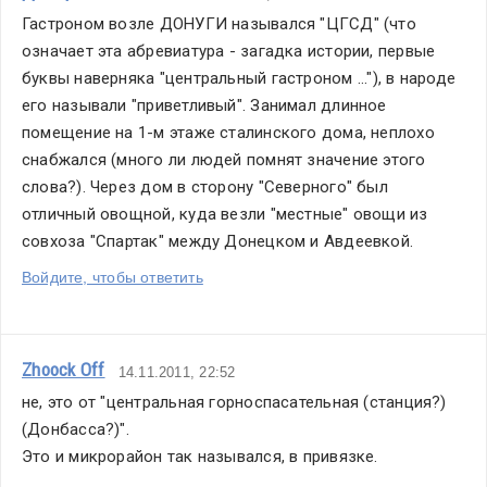
Гастроном возле ДОНУГИ назывался "ЦГСД" (что 
означает эта абревиатура - загадка истории, первые 
буквы наверняка "центральный гастроном ..."), в народе 
его называли "приветливый". Занимал длинное 
помещение на 1-м этаже сталинского дома, неплохо 
снабжался (много ли людей помнят значение этого 
слова?). Через дом в сторону "Северного" был 
отличный овощной, куда везли "местные" овощи из 
совхоза "Спартак" между Донецком и Авдеевкой.
Войдите, чтобы ответить
Zhoock Off
14.11.2011, 22:52
не, это от "центральная горноспасательная (станция?) 
(Донбасса?)".
Это и микрорайон так назывался, в привязке.