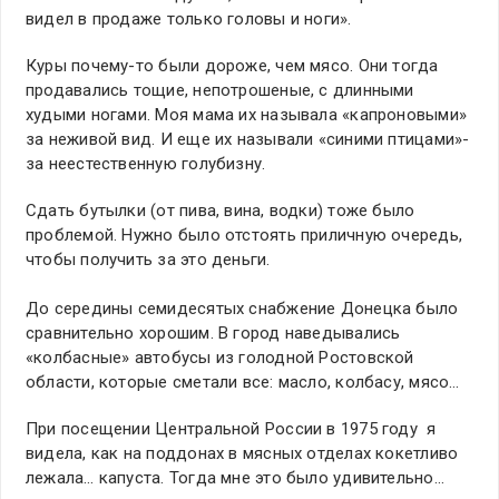
видел в продаже только головы и ноги».
Куры почему-то были дороже, чем мясо. Они тогда
продавались тощие, непотрошеные, с длинными
худыми ногами. Моя мама их называла «капроновыми»
за неживой вид. И еще их называли «синими птицами»-
за неестественную голубизну.
Сдать бутылки (от пива, вина, водки) тоже было
проблемой. Нужно было отстоять приличную очередь,
чтобы получить за это деньги.
До середины семидесятых снабжение Донецка было
сравнительно хорошим. В город наведывались
«колбасные» автобусы из голодной Ростовской
области, которые сметали все: масло, колбасу, мясо…
При посещении Центральной России в 1975 году я
видела, как на поддонах в мясных отделах кокетливо
лежала… капуста. Тогда мне это было удивительно…