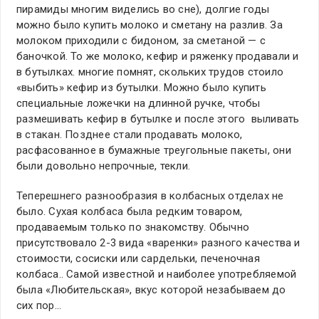
пирамиды многим виделись во сне), долгие годы
можно было купить молоко и сметану на разлив. За
молоком приходили с бидоном, за сметаной — с
баночкой. То же молоко, кефир и ряженку продавали и
в бутылках. многие помнят, скольких трудов стоило
«выбить» кефир из бутылки. Можно было купить
специальные ложечки на длинной ручке, чтобы
размешивать кефир в бутылке и после этого выливать
в стакан. Позднее стали продавать молоко,
расфасованное в бумажные треугольные пакеты, они
были довольно непрочные, текли.
Теперешнего разнообразия в колбасных отделах не
было. Сухая колбаса была редким товаром,
продаваемым только по знакомству. Обычно
присутствовало 2-3 вида «варенки» разного качества и
стоимости, сосиски или сардельки, печеночная
колбаса.. Самой известной и наиболее употребляемой
была «Любительская», вкус которой незабываем до
сих пор…