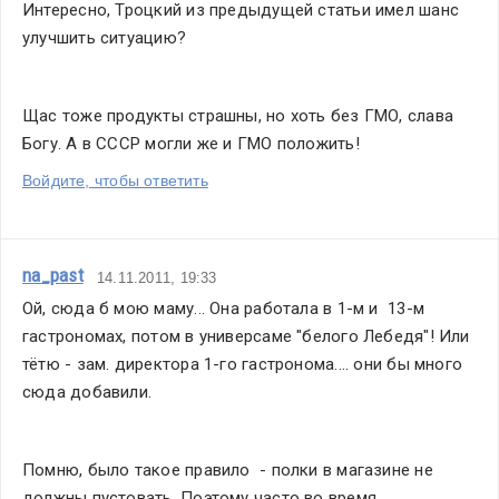
Интересно, Троцкий из предыдущей статьи имел шанс 
улучшить ситуацию?
Щас тоже продукты страшны, но хоть без ГМО, слава 
Богу. А в СССР могли же и ГМО положить!
Войдите, чтобы ответить
na_past
14.11.2011, 19:33
Ой, сюда б мою маму... Она работала в 1-м и  13-м 
гастрономах, потом в универсаме "белого Лебедя"! Или 
тётю - зам. директора 1-го гастронома.... они бы много 
сюда добавили.
Помню, было такое правило  - полки в магазине не 
должны пустовать. Поэтому часто во время 