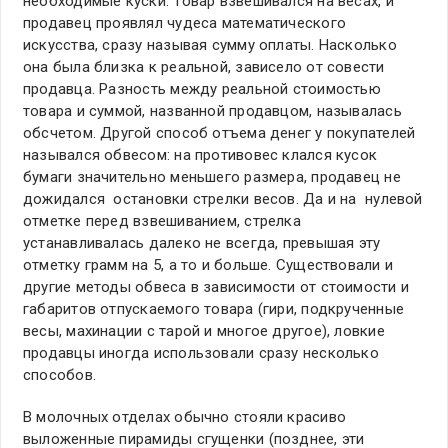
необходимые куски. Товар взвешивался на весах, и
продавец проявлял чудеса математического
искусства, сразу называя сумму оплаты. Насколько
она была близка к реальной, зависело от совести
продавца. Разность между реальной стоимостью
товара и суммой, названной продавцом, называлась
обсчетом. Другой способ отъема денег у покупателей
назывался обвесом: на противовес клался кусок
бумаги значительно меньшего размера, продавец не
дожидался остановки стрелки весов. Да и на нулевой
отметке перед взвешиванием, стрелка
устанавливалась далеко не всегда, превышая эту
отметку грамм на 5, а то и больше. Существовали и
другие методы обвеса в зависимости от стоимости и
габаритов отпускаемого товара (гири, подкрученные
весы, махинации с тарой и многое другое), ловкие
продавцы иногда использовали сразу несколько
способов.
В молочных отделах обычно стояли красиво
выложенные пирамиды сгущенки (позднее, эти