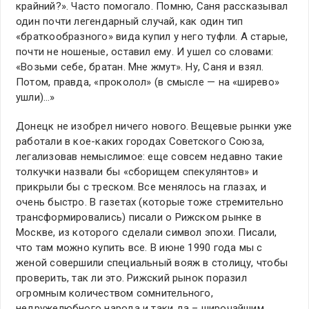
крайний?». Часто помогало. Помню, Саня рассказывал
один почти легендарный случай, как один тип
«браткообразного» вида купил у него туфли. А старые,
почти не ношеные, оставил ему. И ушел со словами:
«Возьми себе, братан. Мне жмут». Ну, Саня и взял.
Потом, правда, «проколол» (в смысле — на «ширево»
ушли)…»
Донецк не изобрел ничего нового. Вещевые рынки уже
работали в кое-каких городах Советского Союза,
легализовав немыслимое: еще совсем недавно такие
толкучки назвали бы «сборищем спекулянтов» и
прикрыли бы с треском. Все менялось на глазах, и
очень быстро. В газетах (которые тоже стремительно
трансформировались) писали о Рижском рынке в
Москве, из которого сделали символ эпохи. Писали,
что там можно купить все. В июне 1990 года мы с
женой совершили специальный вояж в столицу, чтобы
проверить, так ли это. Рижский рынок поразил
огромным количеством сомнительного,
недружелюбного народа и таки да – широчайшим