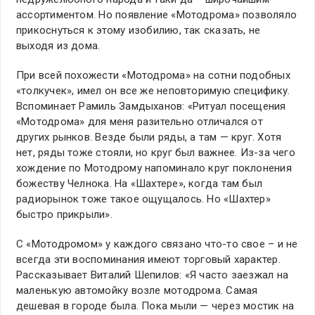
ассортиментом. Но появление «Мотодрома» позволяло
прикоснуться к этому изобилию, так сказать, не
выходя из дома.
При всей похожести «Мотодрома» на сотни подобных
«толкучек», имел он все же неповторимую специфику.
Вспоминает Рамиль Замдыханов: «Ритуал посещения
«Мотодрома» для меня разительно отличался от
других рынков. Везде были ряды, а там — круг. Хотя
нет, ряды тоже стояли, но круг был важнее. Из-за чего
хождение по Мотодрому напоминало круг поклонения
божеству Челнока. На «Шахтере», когда там был
радиорынок тоже такое ощущалось. Но «Шахтер»
быстро прикрыли».
С «Мотодромом» у каждого связано что-то свое – и не
всегда эти воспоминания имеют торговый характер.
Рассказывает Виталий Шепилов: «Я часто заезжал на
маленькую автомойку возле мотодрома. Самая
дешевая в городе была. Пока мыли — через мостик на