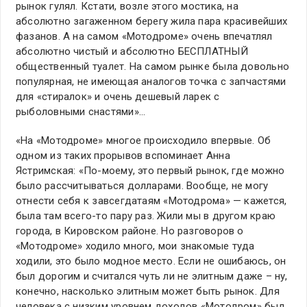
рынок гулял. Кстати, возле этого мостика, на
абсолютно загаженном берегу жила пара красивейших
фазанов. А на самом «Мотодроме» очень впечатлял
абсолютно чистый и абсолютно БЕСПЛАТНЫЙ
общественный туалет. На самом рынке была довольно
популярная, не имеющая аналогов точка с запчастями
для «стиралок» и очень дешевый ларек с
рыболовными снастями»…
«На «Мотодроме» многое происходило впервые. Об
одном из таких прорывов вспоминает Анна
Ястримская: «По-моему, это первый рынок, где можно
было рассчитываться долларами. Вообще, не могу
отнести себя к завсегдатаям «Мотодрома» — кажется,
была там всего-то пару раз. Жили мы в другом краю
города, в Кировском районе. Но разговоров о
«Мотодроме» ходило много, мои знакомые туда
ходили, это было модное место. Если не ошибаюсь, он
был дорогим и считался чуть ли не элитным даже – ну,
конечно, насколько элитным может быть рынок. Для
человека с низким уровнем доходов «Мотодром» был