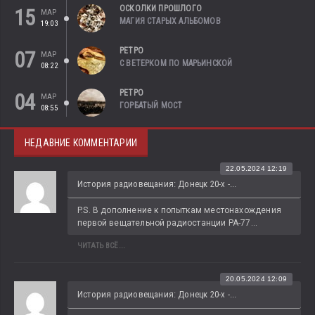
ОСКОЛКИ ПРОШЛОГО
15
МАР
МАГИЯ СТАРЫХ АЛЬБОМОВ
19:03
РЕТРО
07
МАР
С ВЕТЕРКОМ ПО МАРЬИНСКОЙ
08:22
РЕТРО
04
МАР
ГОРБАТЫЙ МОСТ
08:55
НЕДАВНИЕ КОММЕНТАРИИ
22.05.2024 12:19
История радиовещания: Донецк 20-х -...
P.S. В дополнение к попыткам местонахождения 
первой вещательной радиостанции РА-77...
ЧИТАТЬ ВСЁ...
20.05.2024 12:09
История радиовещания: Донецк 20-х -...