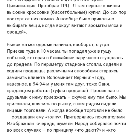
Цивилизация. Прообраз ТРЦ . Я там первые в жизни
высокие кроссовки (баскетбольные) купил. До сих пор
восторг от них помню. А вообще было прикольно
выбирать вещи, когда вокруг витают ароматы мяса и
овощей».
Рынок на мотодроме начинал, наоборот, с утра.
Приехав туда к 10 часам, ты попадал уже в гущу
событий, которая в ближайшие пару часов сгущалась
до предела. По периметру стадиона стояли, сидели и
ходили продавцы, различными способами стараясь
заманить клиента. Вспоминает Верный: «Году,
наверное, в 94-94-м у меня там друг, тоже Саня,
продавцом работал (туфли продавал). Просил нас с
друзьями к нему приезжать – скучно ему там было. Мы
приезжали, шлялись по рынку, с ним рядом сидели,
лицами торговали. А когда вообще торговли не было
— создавали ему «толпу». Притворялись покупателями.
Изображали очередь, шумели. Народ собирался почти
во всех случаях — по принципу «что дают?» и «кто