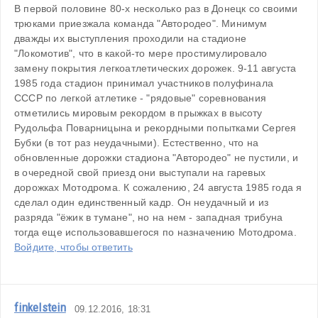
В первой половине 80-х несколько раз в Донецк со своими 
трюками приезжала команда "Автородео". Минимум 
дважды их выступления проходили на стадионе 
"Локомотив", что в какой-то мере простимулировало 
замену покрытия легкоатлетических дорожек. 9-11 августа 
1985 года стадион принимал участников полуфинала 
СССР по легкой атлетике - "рядовые" соревнования 
отметились мировым рекордом в прыжках в высоту 
Рудольфа Поварницына и рекордными попытками Сергея 
Бубки (в тот раз неудачными). Естественно, что на 
обновленные дорожки стадиона "Автородео" не пустили, и 
в очередной свой приезд они выступали на гаревых 
дорожках Мотодрома. К сожалению, 24 августа 1985 года я 
сделал один единственный кадр. Он неудачный и из 
разряда "ёжик в тумане", но на нем - западная трибуна 
тогда еще использовавшегося по назначению Мотодрома.
Войдите, чтобы ответить
finkelstein
09.12.2016, 18:31