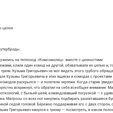
о целое.
бутерброды…
рузились на теплоход «Комсомолец» вместе с ценностями
ежами, клали один комод на другой, обхватывали их цепью и, т
 трюм. Кузьма Григорьевич не мог видеть этого грубого обращ
 для Кузьмы Григорьевича в этих ящиках и комодах с проектами
з комодов раскрылся — и полетели чертежи. Когда старик увиде
горестно вскрикнул, что обратил на себя всеобщее внимание. М
ротконогий, с бычьей шеей, командовавший погрузкой — с уди
чка. Матросы со всех ног кинулись подбирать разлетавшиеся бу
нной седой головой. Бережно поддерживая его с двух сторон, 
Кузьма Григорьевич кинулся к трюму — посмотреть, в каком пол