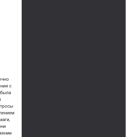
очно
ения с
 была
л
атросы
влением
маги,
они
ожении