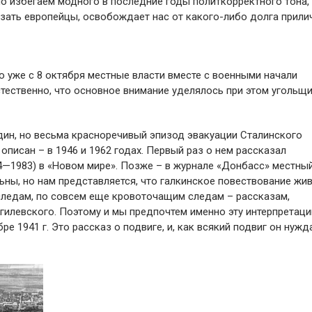
но избегаем модного в последние годы политкорректного тона,
казать европейцы, освобождает нас от какого-либо долга прили
но уже с 8 октября местные власти вместе с военными начали
стественно, что основное внимание уделялось при этом угольщ
один, но весьма красноречивый эпизод эвакуации Сталинского
описан – в 1946 и 1962 годах. Первый раз о нем рассказал
4—1983) в «Новом мире». Позже – в журнале «Донбасс» местны
ьны, но нам представляется, что галкинское повествование жив
следам, по совсем еще кровоточащим следам – рассказам,
гилевского. Поэтому и мы предпочтем именно эту интерпретац
е 1941 г. Это рассказ о подвиге, и, как всякий подвиг он нужд