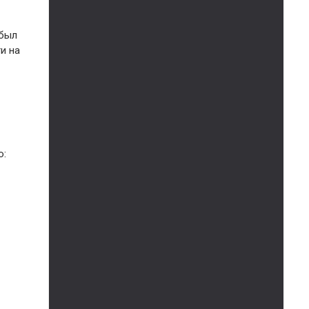
 был
и на
о: