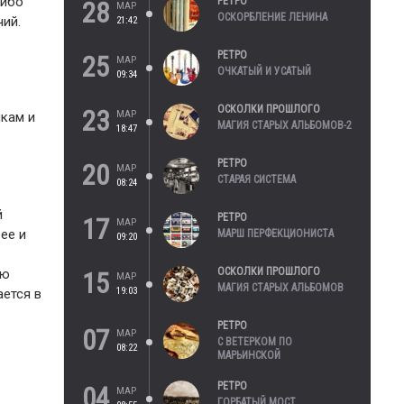
 ибо
РЕТРО
28
МАР
ОСКОРБЛЕНИЕ ЛЕНИНА
чий.
21:42
РЕТРО
25
МАР
ОЧКАТЫЙ И УСАТЫЙ
09:34
ОСКОЛКИ ПРОШЛОГО
23
МАР
икам и
МАГИЯ СТАРЫХ АЛЬБОМОВ-2
18:47
РЕТРО
20
МАР
СТАРАЯ СИСТЕМА
08:24
й
РЕТРО
17
МАР
ее и
МАРШ ПЕРФЕКЦИОНИСТА
09:20
ОСКОЛКИ ПРОШЛОГО
ию
15
МАР
МАГИЯ СТАРЫХ АЛЬБОМОВ
19:03
ается в
РЕТРО
07
МАР
С ВЕТЕРКОМ ПО
08:22
МАРЬИНСКОЙ
РЕТРО
04
МАР
ГОРБАТЫЙ МОСТ