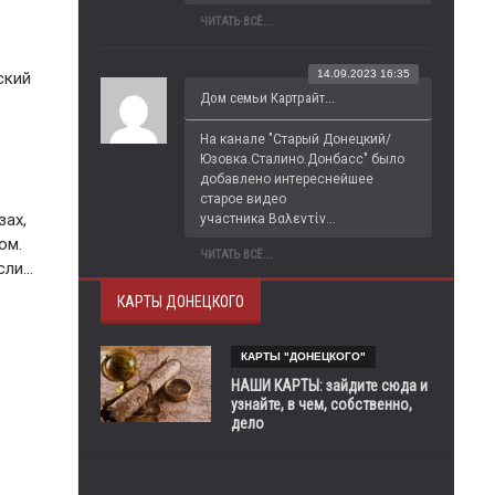
ЧИТАТЬ ВСЁ...
14.09.2023 16:35
ский
Дом семьи Картрайт...
На канале "Старый Донецкий/
Юзовка.Сталино.Донбасс" было 
добавлено интереснейшее 
старое видео 
зах,
участника Βαλεντίν...
ом.
ЧИТАТЬ ВСЁ...
сли…
КАРТЫ ДОНЕЦКОГО
КАРТЫ "ДОНЕЦКОГО"
НАШИ КАРТЫ: зайдите сюда и
узнайте, в чем, собственно,
дело