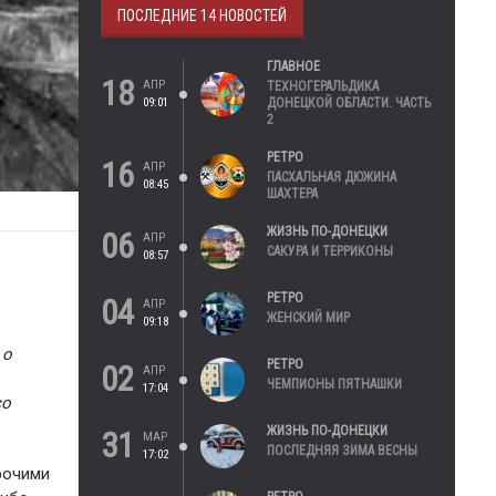
ПОСЛЕДНИЕ 14 НОВОСТЕЙ
ГЛАВНОЕ
18
АПР
ТЕХНОГЕРАЛЬДИКА
09:01
ДОНЕЦКОЙ ОБЛАСТИ. ЧАСТЬ
2
РЕТРО
16
АПР
ПАСХАЛЬНАЯ ДЮЖИНА
08:45
ШАХТЕРА
ЖИЗНЬ ПО-ДОНЕЦКИ
06
АПР
САКУРА И ТЕРРИКОНЫ
08:57
РЕТРО
04
АПР
ЖЕНСКИЙ МИР
09:18
 о
РЕТРО
02
АПР
ЧЕМПИОНЫ ПЯТНАШКИ
17:04
со
ЖИЗНЬ ПО-ДОНЕЦКИ
31
МАР
ПОСЛЕДНЯЯ ЗИМА ВЕСНЫ
17:02
рочими