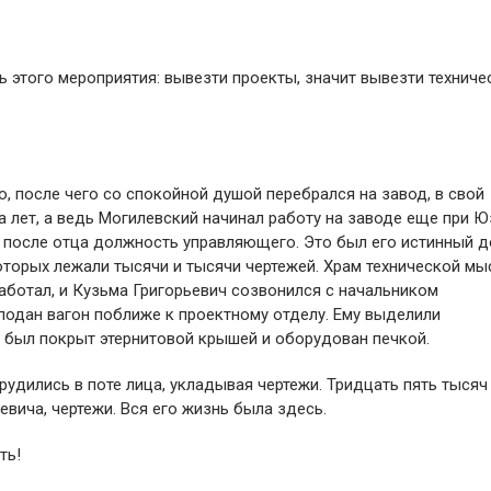
 этого мероприятия: вывезти проекты, значит вывезти техниче
, после чего со спокойной душой перебрался на завод, в свой
а лет, а ведь Могилевский начинал работу на заводе еще при Ю
о после отца должность управляющего. Это был его истинный д
оторых лежали тысячи и тысячи чертежей. Храм технической мы
аботал, и Кузьма Григорьевич созвонился с начальником
 подан вагон поближе к проектному отделу. Ему выделили
н был покрыт этернитовой крышей и оборудован печкой.
рудились в поте лица, укладывая чертежи. Тридцать пять тысяч
евича, чертежи. Вся его жизнь была здесь.
ть!