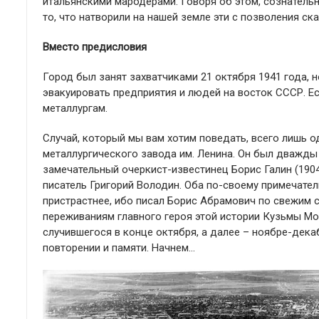
итальянскими мародерами. Говоря об этом, сознатель
то, что натворили на нашей земле эти с позволения с
Вместо предисловия
Город был занят захватчиками 21 октября 1941 года, 
эвакуировать предприятия и людей на восток СССР. Е
металлургам.
Случай, который мы вам хотим поведать, всего лишь 
металлургического завода им. Ленина. Он был дважды 
замечательный очеркист-известинец Борис Галин (190
писатель Григорий Володин. Оба по-своему примечател
пристрастнее, ибо писал Борис Абрамович по свежим 
переживаниям главного героя этой истории Кузьмы Мо
случившегося в конце октября, а далее – ноябре-декабр
повторении и памяти. Начнем…