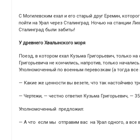
С Могилевским ехал и его старый друг Еремин, которо
пойти на Урал через Сталинград. Ночью на станции Лих
Сталинград были забиты!
У древнего Хвалынского моря
Поезд, в котором ехал Кузьма Григорьевич, только н
Григорьевича не кончились, напротив, только начались
Уполномоченный по военным перевозкам (а тогда все 
— Какие же ценности вы везете, что так настойчиво тр
— Чертежи, — честно ответил Кузьма Григорьевич, — 3
Уполномоченный предложил:
— А что если мы отправим вас на Урал одного, а вс