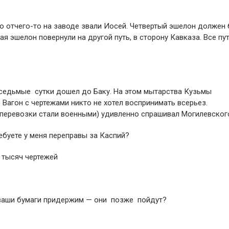
го отчего-то на заводе звали Иосей. Четвертый эшелон должен
ая эшелон повернули на другой путь, в сторону Кавказа. Все пут
а седьмые сутки дошел до Баку. На этом мытарства Кузьмы
. Вагон с чертежами никто не хотел воспринимать всерьез.
перевозки стали военными) удивленно спрашивал Могилевског
ебуете у меня переправы за Каспий?
5 тысяч чертежей
е ваши бумаги придержим — они позже пойдут?