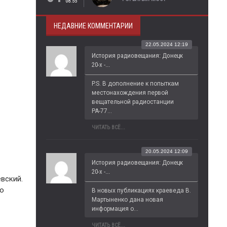
08:55
НЕДАВНИЕ КОММЕНТАРИИ
22.05.2024 12:19
История радиовещания: Донецк
20-х -...
P.S. В дополнение к попыткам 
местонахождения первой 
вещательной радиостанции 
РА-77...
ЧИТАТЬ ВСЁ...
20.05.2024 12:09
История радиовещания: Донецк
20-х -...
вский.
по
В новых публикациях краеведа В. 
Мартыненко дана новая 
информация о...
ЧИТАТЬ ВСЁ...