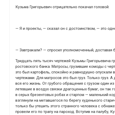
Кузьма Григорьевич отрицательно покачал головой:
— Я и проекты, — сказал он с достоинством, — это одн
— Завтракали? — спросил уполномоченный, доставая 
Тридцать пять тысяч чертежей Кузьмы Григорьевича г
ростовского банка. Матросы, грузившие комоды с черт
это был картофель, спокойно и равнодушно опускали в
чертежами. Для матросов это был груз. Только груз. А
вся его жизнь. От грубого обращения с грузом один и
летевшие в воздух связки драгоценных бумаг, он так 
в серых брезентовых робах и старпом — маленький ко
взглянули на метавшегося по берегу худенького стари
только бы утешить этого странного человека с обнаже
провели его по трапу на пароход. Вступив на палубу, 