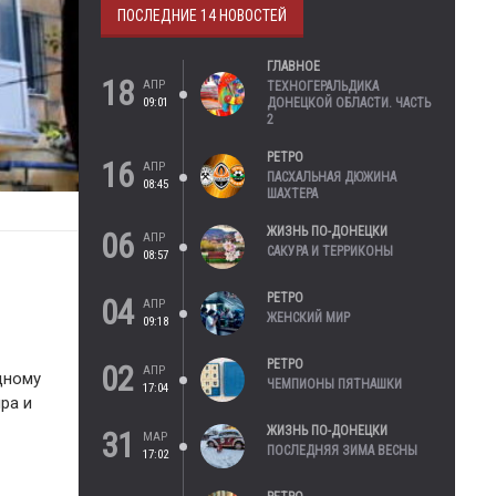
ПОСЛЕДНИЕ 14 НОВОСТЕЙ
ГЛАВНОЕ
18
АПР
ТЕХНОГЕРАЛЬДИКА
09:01
ДОНЕЦКОЙ ОБЛАСТИ. ЧАСТЬ
2
РЕТРО
16
АПР
ПАСХАЛЬНАЯ ДЮЖИНА
08:45
ШАХТЕРА
ЖИЗНЬ ПО-ДОНЕЦКИ
06
АПР
САКУРА И ТЕРРИКОНЫ
08:57
РЕТРО
04
АПР
ЖЕНСКИЙ МИР
09:18
РЕТРО
02
АПР
дному
ЧЕМПИОНЫ ПЯТНАШКИ
17:04
ра и
ЖИЗНЬ ПО-ДОНЕЦКИ
31
МАР
ПОСЛЕДНЯЯ ЗИМА ВЕСНЫ
17:02