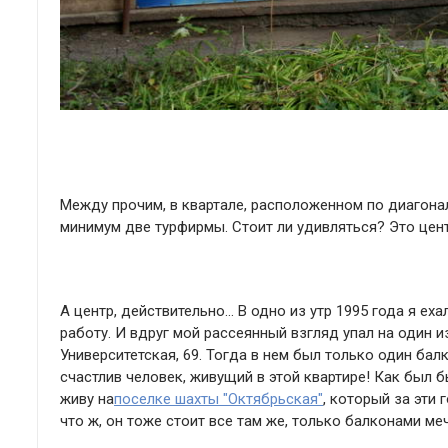
Между прочим, в квартале, расположенном по диагонал
минимум две турфирмы. Стоит ли удивляться? Это цент
А центр, действительно… В одно из утр 1995 года я ех
работу. И вдруг мой рассеянный взгляд упал на один
Университетская, 69. Тогда в нем был только один бал
счастлив человек, живущий в этой квартире! Как был бы
живу на
поселке шахты "Октябрьская"
, который за эти
что ж, он тоже стоит все там же, только балконами ме