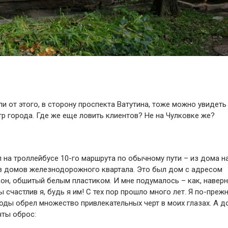
и от этого, в сторону проспекта Ватутина, тоже можно увидеть
р города. Где же еще ловить клиентов? Не на Чулковке же?
ал на троллейбусе 10-го маршрута по обычному пути – из дома н
 из домов железнодорожного квартала. Это был дом с адресом
кон, обшитый белым пластиком. И мне подумалось – как, наверн
 счастлив я, будь я им! С тех пор прошло много лет. Я по-преж
 годы обрел множество привлекательных черт в моих глазах. А д
чты оброс: