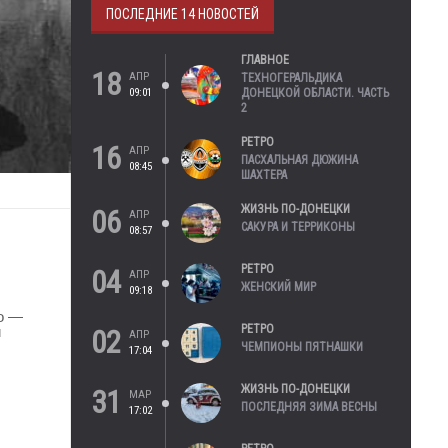
ПОСЛЕДНИЕ 14 НОВОСТЕЙ
ГЛАВНОЕ
18
АПР
ТЕХНОГЕРАЛЬДИКА
09:01
ДОНЕЦКОЙ ОБЛАСТИ. ЧАСТЬ
2
РЕТРО
16
АПР
ПАСХАЛЬНАЯ ДЮЖИНА
08:45
ШАХТЕРА
ЖИЗНЬ ПО-ДОНЕЦКИ
06
АПР
САКУРА И ТЕРРИКОНЫ
08:57
РЕТРО
04
АПР
ЖЕНСКИЙ МИР
09:18
о —
РЕТРО
и
02
АПР
ЧЕМПИОНЫ ПЯТНАШКИ
17:04
ЖИЗНЬ ПО-ДОНЕЦКИ
31
МАР
ПОСЛЕДНЯЯ ЗИМА ВЕСНЫ
17:02