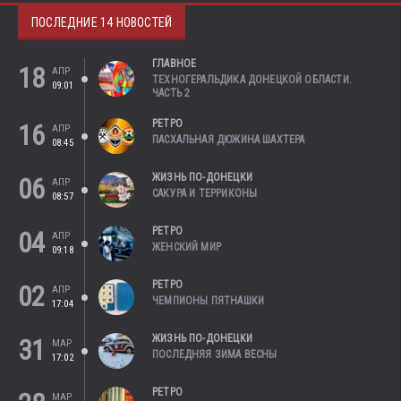
ПОСЛЕДНИЕ 14 НОВОСТЕЙ
ГЛАВНОЕ
18
АПР
ТЕХНОГЕРАЛЬДИКА ДОНЕЦКОЙ ОБЛАСТИ.
09:01
ЧАСТЬ 2
РЕТРО
16
АПР
ПАСХАЛЬНАЯ ДЮЖИНА ШАХТЕРА
08:45
ЖИЗНЬ ПО-ДОНЕЦКИ
06
АПР
САКУРА И ТЕРРИКОНЫ
08:57
РЕТРО
04
АПР
ЖЕНСКИЙ МИР
09:18
РЕТРО
02
АПР
ЧЕМПИОНЫ ПЯТНАШКИ
17:04
ЖИЗНЬ ПО-ДОНЕЦКИ
31
МАР
ПОСЛЕДНЯЯ ЗИМА ВЕСНЫ
17:02
РЕТРО
МАР