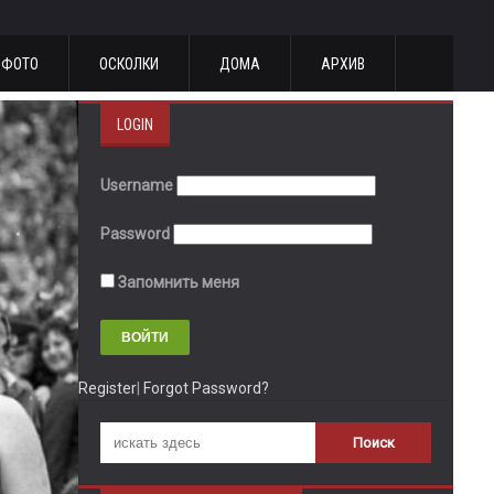
ФОТО
ОСКОЛКИ
ДОМА
АРХИВ
LOGIN
Username
Password
Запомнить меня
Register
|
Forgot Password?