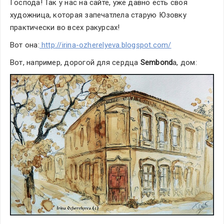
Господа! Так у нас на сайте, уже давно есть своя 
художница, которая запечатлела старую Юзовку 
практически во всех ракурсах!
Вот она:
 http://irina-ozherelyeva.blogspot.com/
Вот, например, дорогой для сердца
 Sembond
a, дом: