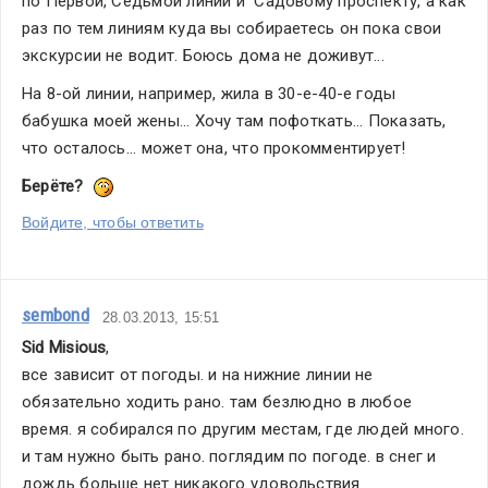
по Первой, Седьмой линии и  Садовому проспекту, а как 
раз по тем линиям куда вы собираетесь он пока свои 
экскурсии не водит. Боюсь дома не доживут...
На 8-ой линии, например, жила в 30-е-40-е годы 
бабушка моей жены... Хочу там пофоткать... Показать, 
что осталось... может она, что прокомментирует!
Берёте?
Войдите, чтобы ответить
sembond
28.03.2013, 15:51
Sid Misious
,
все зависит от погоды. и на нижние линии не 
обязательно ходить рано. там безлюдно в любое 
время. я собирался по другим местам, где людей много. 
и там нужно быть рано. поглядим по погоде. в снег и 
дождь больше нет никакого удовольствия.