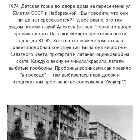
1974. Детская горка во дворе дома на п
ересечении ул.
50летия СССР и Набережной… Вы говорите, что они
нигде не пересекаются? Ну, все равно, это там
рядом
(комментарий Алексея Ектова: "
Горка во дворе
прожила долго. Останки скелета простояли почти
годов до
81-82. Хотя на тот момент уже стояла
ракетоподобная конструкция. Была
она кислотно-
салатного цвета, протертая и латаная оцинковкой на
скате.
Каждую весну ее чинили/красили, латали
выбитые пробоины. Пробоины
возникали,как правило
"в проходе" — там выбивалась пара досок и
в
подскатном пространстве сооружался "бункер"
"):