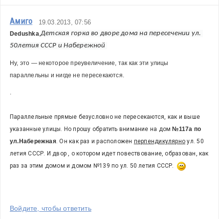
Амиго
19.03.2013, 07:56
Детская горка во дворе дома на п
ересечении ул. 
Dedushka
,
50летия СССР и Набережной
Ну, это — некоторое преувеличение, так как эти улицы 
параллельны и нигде не пересекаются. 
.
Параллельные прямые безусловно не пересекаются, как и выше 
указанные улицы. Но прошу обратить внимание на дом 
№117а по 
ул.Набережная
. Он как раз и расположен 
перпендикулярно
 ул. 50 
летия СССР. И двор , о котором идет повествование, образован, как 
раз за этим домом и домом №139 по ул. 50 летия СССР.  
Войдите, чтобы ответить