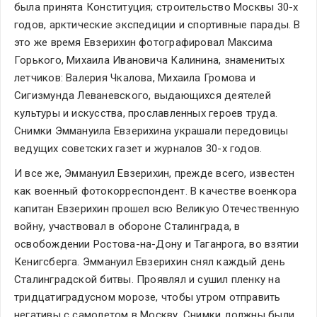
была принята Конституция; строительство Москвы 30-х 
годов, арктические экспедиции и спортивные парады. В 
это же время Евзерихин фотографировал Максима 
Горького, Михаила Ивановича Калинина, знаменитых 
летчиков: Валерия Чкалова, Михаила Громова и 
Сигизмунда Леваневского, выдающихся деятелей 
культуры и искусства, прославленных героев труда. 
Снимки Эммануила Евзерихина украшали передовицы 
ведущих советских газет и журналов 30-х годов.
И все же, Эммануил Евзерихин, прежде всего, известен 
как военный фотокорреспондент. В качестве военкора 
капитан Евзерихин прошел всю Великую Отечественную 
войну, участвовал в обороне Сталинграда, в 
освобождении Ростова-на-Дону и Таганрога, во взятии 
Кенигсберга. Эммануил Евзерихин снял каждый день 
Сталинградской битвы. Проявлял и сушил пленку на 
тридцатиградусном морозе, чтобы утром отправить 
негативы с самолетом в Москву. Снимки должны были 