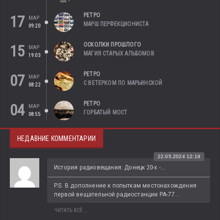
РЕТРО
17
МАР
МАРШ ПЕРФЕКЦИОНИСТА
09:20
ОСКОЛКИ ПРОШЛОГО
15
МАР
МАГИЯ СТАРЫХ АЛЬБОМОВ
19:03
РЕТРО
07
МАР
С ВЕТЕРКОМ ПО МАРЬИНСКОЙ
08:22
РЕТРО
04
МАР
ГОРБАТЫЙ МОСТ
08:55
НЕДАВНИЕ КОММЕНТАРИИ
22.05.2024 12:19
История радиовещания: Донецк 20-х -...
P.S. В дополнение к попыткам местонахождения 
первой вещательной радиостанции РА-77...
ЧИТАТЬ ВСЁ...