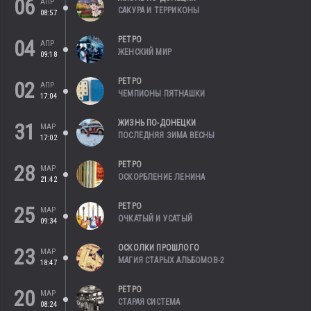
06
АПР
САКУРА И ТЕРРИКОНЫ
08:57
РЕТРО
04
АПР
ЖЕНСКИЙ МИР
09:18
РЕТРО
02
АПР
ЧЕМПИОНЫ ПЯТНАШКИ
17:04
ЖИЗНЬ ПО-ДОНЕЦКИ
31
МАР
ПОСЛЕДНЯЯ ЗИМА ВЕСНЫ
17:02
РЕТРО
28
МАР
ОСКОРБЛЕНИЕ ЛЕНИНА
21:42
РЕТРО
25
МАР
ОЧКАТЫЙ И УСАТЫЙ
09:34
ОСКОЛКИ ПРОШЛОГО
23
МАР
МАГИЯ СТАРЫХ АЛЬБОМОВ-2
18:47
РЕТРО
20
МАР
СТАРАЯ СИСТЕМА
08:24