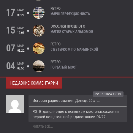
РЕТРО
17
МАР
МАРШ ПЕРФЕКЦИОНИСТА
09:20
ОСКОЛКИ ПРОШЛОГО
15
МАР
МАГИЯ СТАРЫХ АЛЬБОМОВ
19:03
РЕТРО
07
МАР
С ВЕТЕРКОМ ПО МАРЬИНСКОЙ
08:22
РЕТРО
04
МАР
ГОРБАТЫЙ МОСТ
08:55
НЕДАВНИЕ КОММЕНТАРИИ
22.05.2024 12:19
История радиовещания: Донецк 20-х -...
P.S. В дополнение к попыткам местонахождения 
первой вещательной радиостанции РА-77...
ЧИТАТЬ ВСЁ...