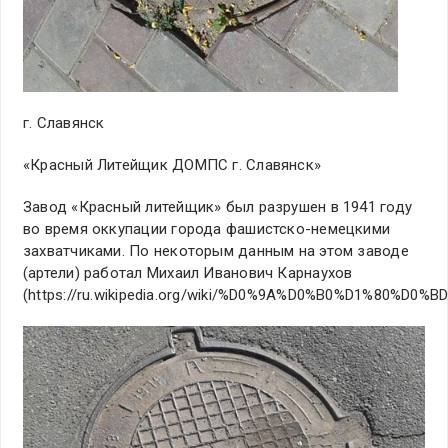
г. Славянск
«Красный Литейщик ДОМПС г. Славянск»
Завод «Красный литейщик» был разрушен в 1941 году
во время оккупации города фашистско-немецкими
захватчиками. По некоторым данным на этом заводе
(артели) работал Михаил Иванович Карнаухов
(https://ru.wikipedia.org/wiki/%D0%9A%D0%B0%D1%