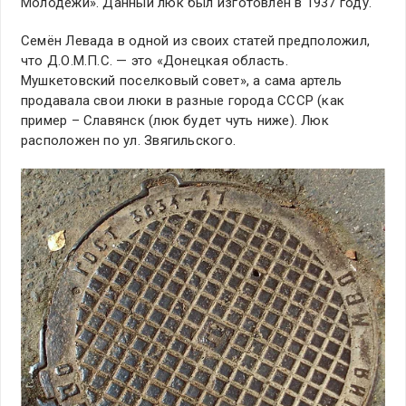
Молодежи». Данный люк был изготовлен в 1937 году.
Семён Левада в одной из своих статей предположил,
что Д.О.М.П.С. — это «Донецкая область.
Мушкетовский поселковый совет», а сама артель
продавала свои люки в разные города СССР (как
пример – Славянск (люк будет чуть ниже). Люк
расположен по ул. Звягильского.