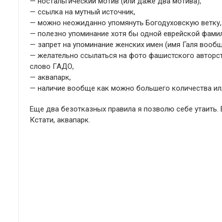
— ностальгический мотив (или даже два мотива),
— ссылка на мутный источник,
— можно неожиданно упомянуть Богодуховскую ветку, 
— полезно упоминание хотя бы одной еврейской фамил
— запрет на упоминание женских имен (имя Галя вообщ
— желательно ссылаться на фото фашистского авторст
слово ГАДО,
— аквапарк,
— наличие вообще как можно большего количества ил
Еще два безотказных правила я позволю себе утаить.
Кстати, аквапарк.