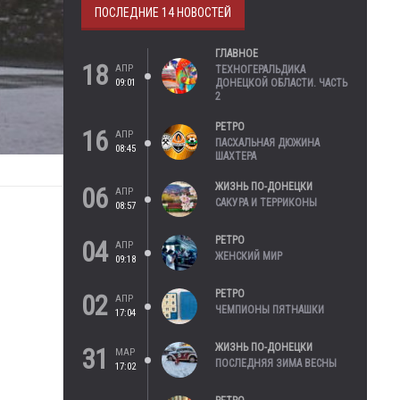
ПОСЛЕДНИЕ 14 НОВОСТЕЙ
ГЛАВНОЕ
18
АПР
ТЕХНОГЕРАЛЬДИКА
09:01
ДОНЕЦКОЙ ОБЛАСТИ. ЧАСТЬ
2
РЕТРО
16
АПР
ПАСХАЛЬНАЯ ДЮЖИНА
08:45
ШАХТЕРА
ЖИЗНЬ ПО-ДОНЕЦКИ
06
АПР
САКУРА И ТЕРРИКОНЫ
08:57
РЕТРО
04
АПР
ЖЕНСКИЙ МИР
09:18
РЕТРО
02
АПР
ЧЕМПИОНЫ ПЯТНАШКИ
17:04
ЖИЗНЬ ПО-ДОНЕЦКИ
31
МАР
ПОСЛЕДНЯЯ ЗИМА ВЕСНЫ
17:02