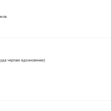
иков.
ткуда черпаю вдохновение)