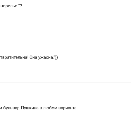
онорельс™?
твратительна! Она ужасна."))
и бульвар Пушкина в любом варианте