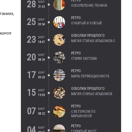
РЕТРО
28
МАР
ОСКОРБЛЕНИЕ ЛЕНИНА
21:42
таниях,
РЕТРО
25
МАР
ОЧКАТЫЙ И УСАТЫЙ
09:34
рашное
ОСКОЛКИ ПРОШЛОГО
23
МАР
МАГИЯ СТАРЫХ АЛЬБОМОВ-2
18:47
РЕТРО
20
МАР
СТАРАЯ СИСТЕМА
08:24
РЕТРО
17
МАР
МАРШ ПЕРФЕКЦИОНИСТА
09:20
ОСКОЛКИ ПРОШЛОГО
15
МАР
МАГИЯ СТАРЫХ АЛЬБОМОВ
19:03
РЕТРО
07
МАР
С ВЕТЕРКОМ ПО
08:22
МАРЬИНСКОЙ
РЕТРО
04
МАР
ГОРБАТЫЙ МОСТ