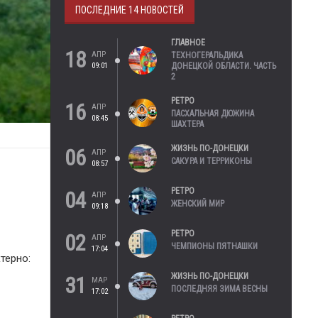
ПОСЛЕДНИЕ 14 НОВОСТЕЙ
ГЛАВНОЕ
18
АПР
ТЕХНОГЕРАЛЬДИКА
09:01
ДОНЕЦКОЙ ОБЛАСТИ. ЧАСТЬ
2
РЕТРО
16
АПР
ПАСХАЛЬНАЯ ДЮЖИНА
08:45
ШАХТЕРА
ЖИЗНЬ ПО-ДОНЕЦКИ
06
АПР
САКУРА И ТЕРРИКОНЫ
08:57
РЕТРО
04
АПР
ЖЕНСКИЙ МИР
09:18
РЕТРО
02
АПР
ЧЕМПИОНЫ ПЯТНАШКИ
17:04
терно:
ЖИЗНЬ ПО-ДОНЕЦКИ
31
МАР
ПОСЛЕДНЯЯ ЗИМА ВЕСНЫ
17:02