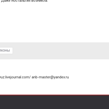
 Даже ностальгия возникла.
ИКОНЫ
uz.livejournal.com/ anb-master@yandex.ru