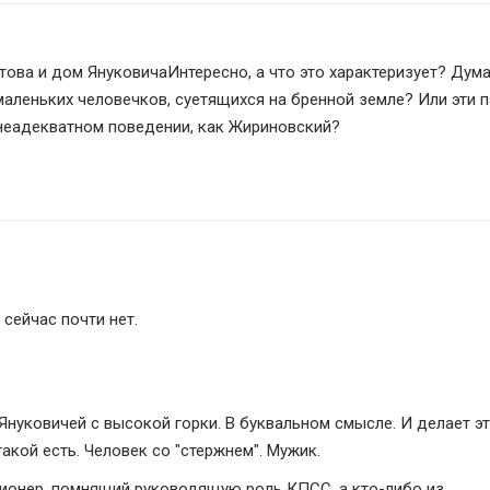
ова и дом ЯнуковичаИнтересно, а что это характеризует? Дума
маленьких человечков, суетящихся на бренной земле? Или эти п
неадекватном поведении, как Жириновский?
 сейчас почти нет.
Януковичей с высокой горки. В буквальном смысле. И делает это
такой есть. Человек со "стержнем". Мужик.
сионер, помнящий руководящую роль КПСС, а кто-либо из 