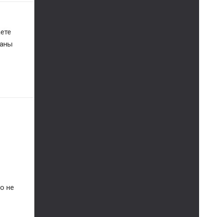
ете 
аны 
 не 