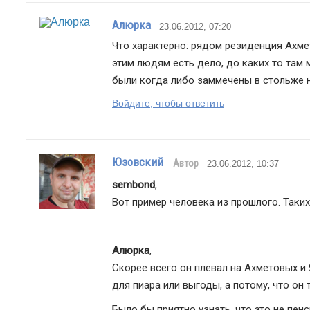
Алюрка
23.06.2012, 07:20
Что характерно: рядом резиденция Ахмет
этим людям есть дело, до каких то там 
были когда либо заммечены в стольже 
Войдите, чтобы ответить
Юзовский
Автор
23.06.2012, 10:37
sembond
,
Вот пример человека из прошлого. Таких
Алюрка
,
Скорее всего он плевал на Ахметовых и 
для пиара или выгоды, а потому, что он 
Было бы приятно узнать, что это не пен