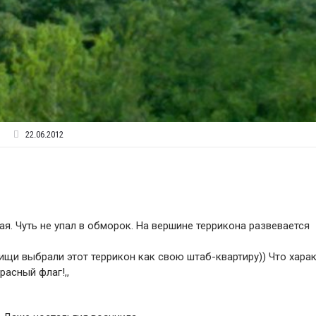
22.06.2012
. Чуть не упал в обморок. На вершине террикона развевается
ищи выбрали этот террикон как свою штаб-квартиру)) Что харак
расный флаг!,,