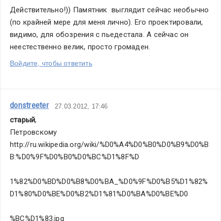
Действительно!)) Памятник  выглядит сейчас необычно 
(по крайней мере для меня лично). Его проектировали, 
видимо, для обозрения с пьедестала. А сейчас он 
неестественно велик, просто громаден.
Войдите, чтобы ответить
donstreeter
27.03.2012, 17:46
старый
,
Петровскому
http://ru.wikipedia.org/wiki/%D0%A4%D0%B0%D0%B9%D0%B
B:%D0%9F%D0%B0%D0%BC%D1%8F%D
1%82%D0%BD%D0%B8%D0%BA_%D0%9F%D0%B5%D1%82%
D1%80%D0%BE%D0%B2%D1%81%D0%BA%D0%BE%D0
%BC%D1%83.jpg