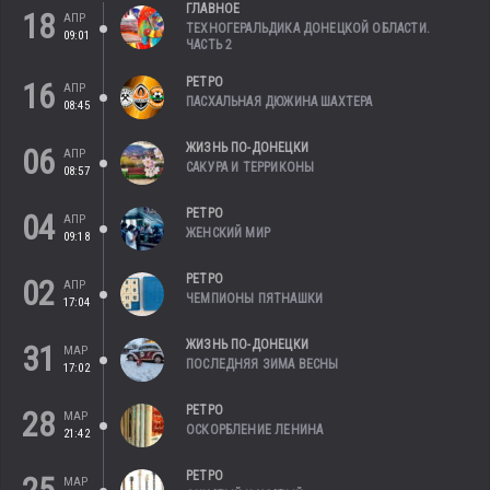
ГЛАВНОЕ
18
АПР
ТЕХНОГЕРАЛЬДИКА ДОНЕЦКОЙ ОБЛАСТИ.
09:01
ЧАСТЬ 2
РЕТРО
16
АПР
ПАСХАЛЬНАЯ ДЮЖИНА ШАХТЕРА
08:45
ЖИЗНЬ ПО-ДОНЕЦКИ
06
АПР
САКУРА И ТЕРРИКОНЫ
08:57
РЕТРО
04
АПР
ЖЕНСКИЙ МИР
09:18
РЕТРО
02
АПР
ЧЕМПИОНЫ ПЯТНАШКИ
17:04
ЖИЗНЬ ПО-ДОНЕЦКИ
31
МАР
ПОСЛЕДНЯЯ ЗИМА ВЕСНЫ
17:02
РЕТРО
28
МАР
ОСКОРБЛЕНИЕ ЛЕНИНА
21:42
РЕТРО
МАР