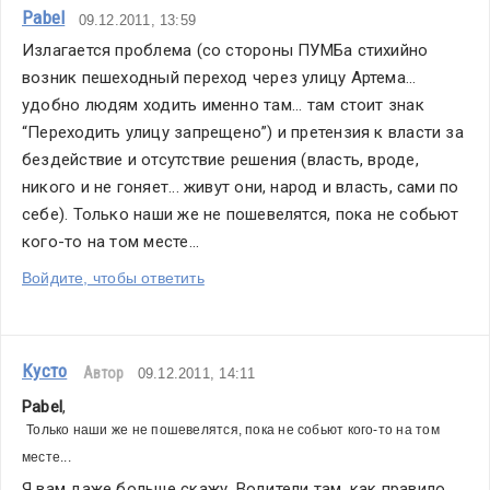
Pabel
09.12.2011, 13:59
Излагается проблема (со стороны ПУМБа стихийно 
возник пешеходный переход через улицу Артема...  
удобно людям ходить именно там... там стоит знак 
“Переходить улицу запрещено”) и претензия к власти за 
бездействие и отсутствие решения (власть, вроде, 
никого и не гоняет... живут они, народ и власть, сами по 
себе). Только наши же не пошевелятся, пока не собьют 
кого-то на том месте...
Войдите, чтобы ответить
Кусто
Автор
09.12.2011, 14:11
Pabel
,
Только наши же не пошевелятся, пока не собьют кого-то на том 
месте...
Я вам даже больше скажу. Водители там, как правило, 