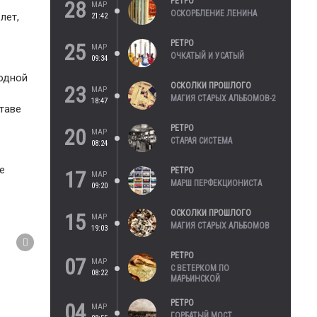
РЕТРО
28
МАР
ОСКОРБЛЕНИЕ ЛЕНИНА
лет,
21:42
РЕТРО
25
МАР
ОЧКАТЫЙ И УСАТЫЙ
09:34
 одной
ОСКОЛКИ ПРОШЛОГО
23
МАР
МАГИЯ СТАРЫХ АЛЬБОМОВ-2
18:47
ставе
РЕТРО
20
МАР
СТАРАЯ СИСТЕМА
08:24
е
РЕТРО
17
МАР
МАРШ ПЕРФЕКЦИОНИСТА
09:20
ОСКОЛКИ ПРОШЛОГО
15
МАР
МАГИЯ СТАРЫХ АЛЬБОМОВ
19:03
РЕТРО
07
МАР
С ВЕТЕРКОМ ПО
08:22
МАРЬИНСКОЙ
РЕТРО
04
МАР
ГОРБАТЫЙ МОСТ