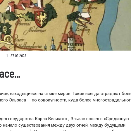
27.02.2023
засе…
рии», находящиеся на стыке миров. Такие всегда страдают бол
ного Эльзаса — по совокупности, куда более многострадальног
дел государства Карла Великого , Эльзас вошел в «Срединную
о начало существования между двух огней, между будущими