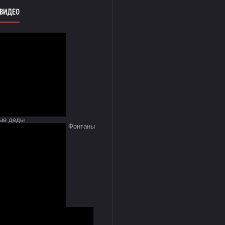
 ВИДЕО
ые деды
Фонтаны