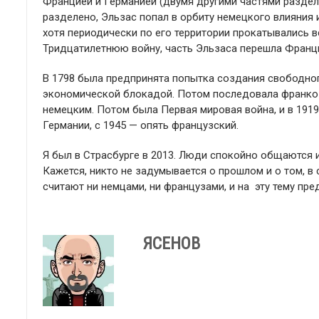
Францией и Германией (двумя другими частями раздел
разделено, Эльзас попал в орбиту немецкого влияния 
хотя периодически по его территории прокатывались в
Тридцатилетнюю войну, часть Эльзаса перешла Франции
В 1798 была предпринята попытка создания свободног
экономической блокадой. Потом последовала франко-п
немецким. Потом была Первая мировая война, и в 1919
Германии, с 1945 — опять французский.
Я был в Страсбурге в 2013. Люди спокойно общаются и
Кажется, никто не задумывается о прошлом и о том, в 
считают ни немцами, ни французами, и на эту тему пре
ЯСЕНОВ