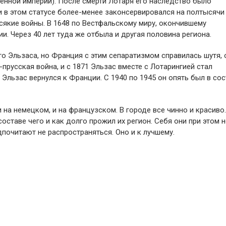
енной империи). После смерти Лотаря его наследство было
и в этом статусе более-менее законсервировался на полтысячи 
сякие войны. В 1648 по Вестфальскому миру, окончившему
. Через 40 лет туда же отбыла и другая половина региона.
о Эльзаса, но Франция с этим сепаратизмом справилась шутя,
русская война, и с 1871 Эльзас вместе с Лотарингией стал
 Эльзас вернулся к Франции. С 1940 по 1945 он опять был в со
 на немецком, и на французском. В городе все чинно и красиво.
составе чего и как долго прожил их регион. Себя они при этом н
дпочитают не распространяться. Оно и к лучшему.