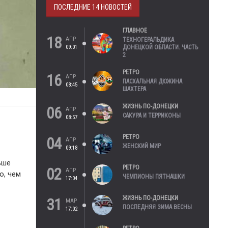
ПОСЛЕДНИЕ 14 НОВОСТЕЙ
ГЛАВНОЕ
18
АПР
ТЕХНОГЕРАЛЬДИКА
09:01
ДОНЕЦКОЙ ОБЛАСТИ. ЧАСТЬ
2
РЕТРО
16
АПР
ПАСХАЛЬНАЯ ДЮЖИНА
08:45
ШАХТЕРА
ЖИЗНЬ ПО-ДОНЕЦКИ
06
АПР
САКУРА И ТЕРРИКОНЫ
08:57
РЕТРО
04
АПР
ЖЕНСКИЙ МИР
09:18
ьше
РЕТРО
02
АПР
о, чем
ЧЕМПИОНЫ ПЯТНАШКИ
17:04
ЖИЗНЬ ПО-ДОНЕЦКИ
31
МАР
ПОСЛЕДНЯЯ ЗИМА ВЕСНЫ
17:02