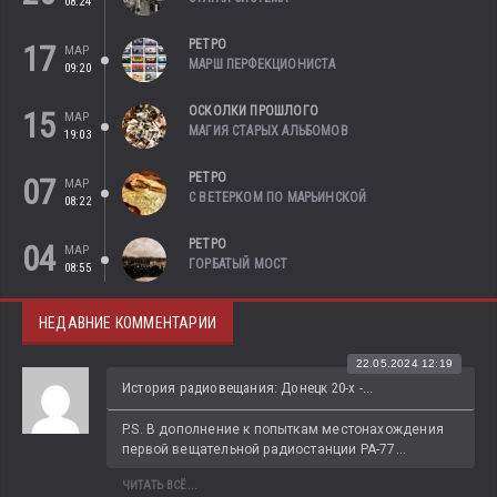
08:24
РЕТРО
17
МАР
МАРШ ПЕРФЕКЦИОНИСТА
09:20
ОСКОЛКИ ПРОШЛОГО
15
МАР
МАГИЯ СТАРЫХ АЛЬБОМОВ
19:03
РЕТРО
07
МАР
С ВЕТЕРКОМ ПО МАРЬИНСКОЙ
08:22
РЕТРО
04
МАР
ГОРБАТЫЙ МОСТ
08:55
НЕДАВНИЕ КОММЕНТАРИИ
22.05.2024 12:19
История радиовещания: Донецк 20-х -...
P.S. В дополнение к попыткам местонахождения 
первой вещательной радиостанции РА-77...
ЧИТАТЬ ВСЁ...