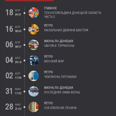
ГЛАВНОЕ
18
АПР
ТЕХНОГЕРАЛЬДИКА ДОНЕЦКОЙ ОБЛАСТИ.
09:01
ЧАСТЬ 2
РЕТРО
16
АПР
ПАСХАЛЬНАЯ ДЮЖИНА ШАХТЕРА
08:45
ЖИЗНЬ ПО-ДОНЕЦКИ
06
АПР
САКУРА И ТЕРРИКОНЫ
08:57
РЕТРО
04
АПР
ЖЕНСКИЙ МИР
09:18
РЕТРО
02
АПР
ЧЕМПИОНЫ ПЯТНАШКИ
17:04
ЖИЗНЬ ПО-ДОНЕЦКИ
31
МАР
ПОСЛЕДНЯЯ ЗИМА ВЕСНЫ
17:02
РЕТРО
28
МАР
ОСКОРБЛЕНИЕ ЛЕНИНА
21:42