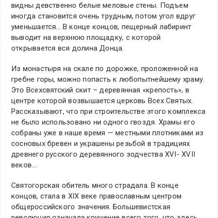
видны девственно белые меловые стены. Подъем
иногда становится очень трудным, потом угол вдруг
уменьшается… В конце концов, пещерный лабиринт
выводит на верхнюю площадку, с которой
открывается вся долина Донца.
Из монастыря на скале по дорожке, проложенной на
гребне горы, можно попасть к любопытнейшему храму.
Это Всехсвятский скит – деревянная «крепость», в
центре которой возвышается церковь Всех Святых.
Рассказывают, что при строительстве этого комплекса
не было использовано ни одного гвоздя. Храмы его
собраны уже в наше время — местными плотниками из
сосновых бревен и украшены резьбой в традициях
древнего русского деревянного зодчества XVI- XVII
веков.…
Святогорская обитель много страдала. В конце
концов, стала в XIX веке православным центром
общероссийского значения. Большевистская
революция означала крушение всего того, что здесь