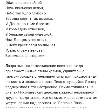
Обаятельною тайной
Ночь июльская лежит,
Небо так ушло глубоко,
Звезды светят так высоко,
И Донец во тьме блестит.
И громадою отвесной,
В белизне своей чудесной,
Над Донцом утес стоит,
К небу крест свой возвышая…
И, как стража вековая,
Богомольцев сторожит.
Лавра вызывает восхищение всех, кто сюда
приезжает. Белые стены храмов, удивительно
гармонирующие с меловыми скалами, придают виду
легкость и возвышенность. Тихо струящийся Донец
подчеркивает это настроение. Примостившаяся на
скалах Николаевская церковь кажется нереальной –
трудно представить, как ее смогли возвести на этом
уступе, прямо над пропастью. Величие Лавры