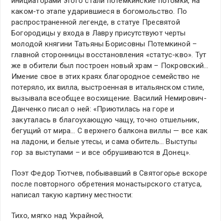
инициаторами этого стали потемкинские потомки, на
каком-то этапе ударившиеся в богомольство. По
распространенной легенде, в статуе Пресвятой
Богородицы у входа в Лавру присутствуют черты
молодой княгини Татьяны Борисовны Потемкиной –
главной сторонницы восстановления «статус-кво». Тут
же в обители был построен новый храм – Покровский…
Имение свое в этих краях благородное семейство не
потеряло, их вилла, выстроенная в итальянском стиле,
вызывала всеобщее восхищение. Василий Немирович-
Данченко писал о ней: «Приютилась на горе и
закуталась в благоухающую чащу, точно отшельник,
бегущий от мира… С верхнего балкона виллы — все как
на ладони, и белые утесы, и сама обитель… Выступы
гор за выступами – и все обрушиваются в Донец».
Поэт Федор Тютчев, побывавший в Святогорье вскоре
после повторного обретения монастырского статуса,
написал такую картину местности:
Тихо, мягко над Украйной,