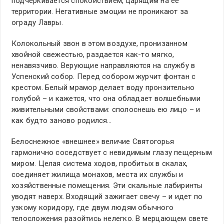
подчеркивается спокойствием, царящим на ее
территории. Негативные эмоции не проникают за
ограду Лавры.
Колокольный звон в этом воздухе, пронизанном
хвойной свежестью, раздается как-то мягко,
ненавязчиво. Верующие направляются на службу в
Успенский собор. Перед собором журчит фонтан с
крестом. Белый мрамор делает воду пронзительно
голубой – и кажется, что она обладает волшебными
живительными свойствами: сполоснешь ею лицо – и
как будто заново родился…
Белоснежное «внешнее» величие Святогорья
гармонично соседствует с невидимым глазу пещерным
миром. Целая система ходов, пробитых в скалах,
соединяет жилища монахов, места их службы и
хозяйственные помещения. Эти скальные лабиринты
уводят наверх. Входящий зажигает свечу – и идет по
узкому коридору, где двум людям обычного
телосложения разойтись нелегко. В мерцающем свете