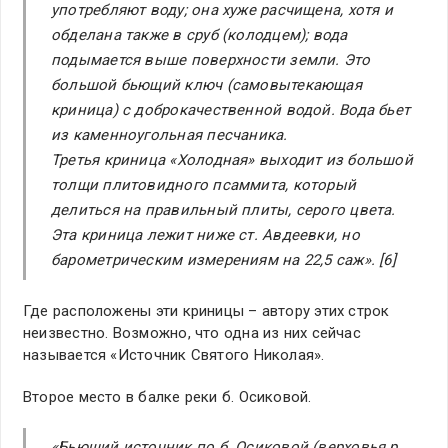
употребляют воду; она хуже расчищена, хотя и
обделана также в сруб (колодцем); вода
подымается выше поверхности земли. Это
большой бьющий ключ (самовытекающая
криница) с доброкачественной водой. Вода бьет
из каменноугольная песчаника.
Третья криница
«
Холодная
»
выходит из большой
толщи плитовидного псаммита, который
делиться на правильный плиты, серого цвета.
Эта криница лежит ниже ст. Авдеевки, но
барометрическим измерениям на 22,5 саж». [6]
Где расположены эти криницы – автору этих строк
неизвестно. Возможно, что одна из них сейчас
называется «Источник Святого Николая».
Второе место в балке реки б. Осиковой.
«Бьющий источник по б. Осиковой (верховья р.