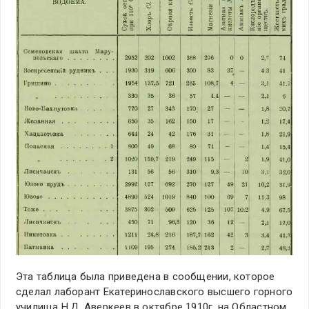
Эта таблица была приведена в сообщении, которое
сделал лаборант Екатеринославского высшего горного
училища Н.Д. Аверкеев в октябре 1910г. на Областном