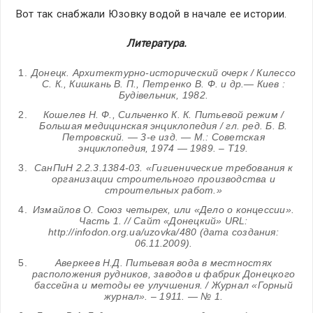
Вот так снабжали Юзовку водой в начале ее истории.
Литература.
Донецк. Архитектурно-исторический очерк / Килессо
С. К., Кишкань В. П., Петренко В. Ф. и др.— Киев :
Будівельник, 1982.
Кошелев H. Ф., Сильченко К. К. Питьевой режим /
Большая медицинская энциклопедия / гл. ред. Б. В.
Петровский. — 3-е изд. — М.: Советская
энциклопедия, 1974 — 1989. – Т19.
СанПиН 2.2.3.1384-03. «Гигиенические требования к
организации строительного производства и
строительных работ.»
Измайлов О. Союз четырех, или «Дело о концессии».
Часть 1. // Сайт «Донецкий» URL:
http://infodon.org.ua/uzovka/480 (дата создания:
06.11.2009).
Аверкеев Н.Д. Питьевая вода в местностях
расположения рудников, заводов и фабрик Донецкого
бассейна и методы ее улучшения. / Журнал «Горный
журнал». – 1911. — № 1.