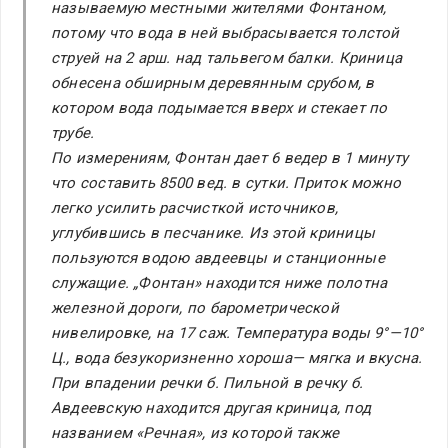
называемую местными жителями Фонтаном
,
потому что вода в ней выбрасывается толстой
струей на 2 арш. над тальвегом балки. Криница
обнесена обширным деревянным срубом, в
котором вода подымается вверх и стекает по
трубе.
По измерениям, Фонтан дает 6 ведер в 1 минуту
что составить 8500 вед. в сутки. Приток можно
легко усилить расчисткой источников,
углубившись в песчанике. Из этой криницы
пользуются водою авдеевцы и станционные
служащие. „Фонтан» находится ниже полотна
железной дороги, по барометрической
нивелировке, на 17 саж. Температура воды 9°—10°
Ц., вода безукоризненно хороша— мягка и вкусна.
При впадении речки б. Пильной в речку б.
Авдеевскую находится другая криница, под
названием
«
Речная
»,
из которой также