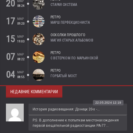
20
МАР
СТАРАЯ СИСТЕМА
08:24
РЕТРО
17
МАР
МАРШ ПЕРФЕКЦИОНИСТА
09:20
ОСКОЛКИ ПРОШЛОГО
15
МАР
МАГИЯ СТАРЫХ АЛЬБОМОВ
19:03
РЕТРО
07
МАР
С ВЕТЕРКОМ ПО МАРЬИНСКОЙ
08:22
РЕТРО
04
МАР
ГОРБАТЫЙ МОСТ
08:55
НЕДАВНИЕ КОММЕНТАРИИ
22.05.2024 12:19
История радиовещания: Донецк 20-х -...
P.S. В дополнение к попыткам местонахождения 
первой вещательной радиостанции РА-77...