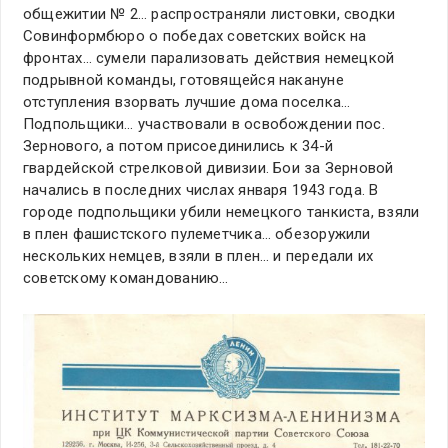
общежитии № 2… распространяли листовки, сводки
Совинформбюро о победах советских войск на
фронтах… сумели парализовать действия немецкой
подрывной команды, готовящейся накануне
отступления взорвать лучшие дома поселка…
Подпольщики… участвовали в освобождении пос.
Зернового, а потом присоединились к 34-й
гвардейской стрелковой дивизии. Бои за Зерновой
начались в последних числах января 1943 года. В
городе подпольщики убили немецкого танкиста, взяли
в плен фашистского пулеметчика… обезоружили
нескольких немцев, взяли в плен… и передали их
советскому командованию…