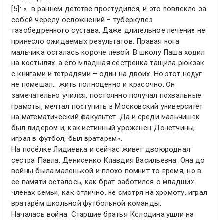
[5]: «…в раннем детстве простудился, и это повлекло за
собой череду осложнений – туберкулез
тазобедренного сустава. Даже длительное лечение не
принесло ожидаемых результатов. Правая нога
мальчика осталась короче левой. В школу Паша ходил
на костылях, а его младшая сестренка тащила рюкзак
с книгами и тетрадями – один на двоих. Но этот недуг
не помешал… жить полноценно и красочно. Он
замечательно учился, постоянно получал похвальные
грамоты, мечтал поступить в Московский университет
на математический факультет. Да и среди мальчишек
был лидером и, как истинный уроженец Донетчины,
играл в футбол, был вратарем».
На посёлке Лидиевка и сейчас живёт двоюродная
сестра Павла, Денисенко Клавдия Васильевна. Она до
войны была маленькой и плохо помнит то время, но в
её памяти осталось, как брат заботился о младших
членах семьи, как отлично, не смотря на хромоту, играл
вратарём школьной футбольной команды.
Началась война. Старшие братья Колодина ушли на