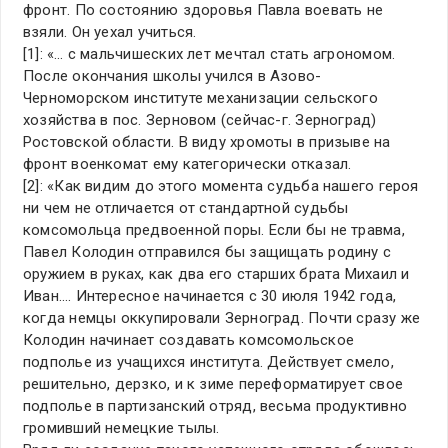
фронт. По состоянию здоровья Павла воевать не
взяли. Он уехал учиться.
[1]: «… с мальчишеских лет мечтал стать агрономом.
После окончания школы учился в Азово-
Черноморском институте механизации сельского
хозяйства в пос. Зерновом (сейчас-г. Зерноград)
Ростовской области. В виду хромоты в призыве на
фронт военкомат ему категорически отказал.
[2]: «Как видим до этого момента судьба нашего героя
ни чем не отличается от стандартной судьбы
комсомольца предвоенной поры. Если бы не травма,
Павел Колодин отправился бы защищать родину с
оружием в руках, как два его старших брата Михаил и
Иван…. Интересное начинается с 30 июля 1942 года,
когда немцы оккупировали Зерноград. Почти сразу же
Колодин начинает создавать комсомольское
подполье из учащихся института. Действует смело,
решительно, дерзко, и к зиме переформатирует свое
подполье в партизанский отряд, весьма продуктивно
громивший немецкие тылы.