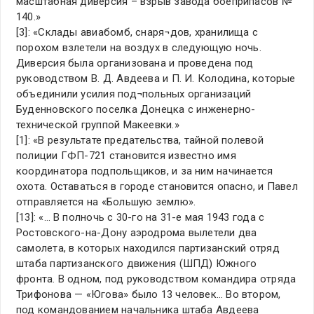
масштабная диверсия – взрыв завода боеприпасов №
140.»
[3]: «Склады авиабомб, снаря¬дов, хранилища с
порохом взлетели на воздух в следующую ночь.
Диверсия была организована и проведена под
руководством В. Д. Авдеева и П. И. Колодина, которые
объединили усилия под¬польных организаций
Буденновского поселка Донецка с инженерно-
технической группой Макеевки.»
[1]: «В результате предательства, тайной полевой
полиции ГФП-721 становится известно имя
координатора подпольщиков, и за ним начинается
охота. Оставаться в городе становится опасно, и Павел
отправляется на «Большую землю».
[13]: «… В полночь с 30-го на 31-е мая 1943 года с
Ростовского-на-Дону аэродрома вылетели два
самолета, в которых находился партизанский отряд
штаба партизанского движения (ШПД) Южного
фронта. В одном, под руководством командира отряда
Трифонова — «Югова» было 13 человек… Во втором,
под командованием начальника штаба Авдеева