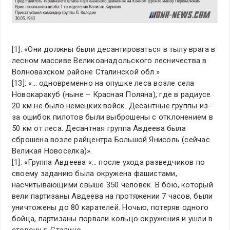
[1]: «Они должны были десантироваться в тылу врага в
лесном массиве Великоанадольского лесничества в
Волновахском районе Сталинской обл.»
[13]: «… одновременно на опушке леса возле села
Новокаракуб (ныне – Красная Поляна), где в радиусе
20 км не было немецких войск. Десантные группы из-
за ошибок пилотов были выброшены с отклонением в
50 км от леса. Десантная группа Авдеева была
сброшена возле райцентра Большой Янисоль (сейчас
Великая Новоселка)».
[1]: «Группа Авдеева «… после ухода разведчиков по
своему заданию была окружена фашистами,
насчитывающими свыше 350 человек. В бою, который
вели партизаны Авдеева на протяжении 7 часов, были
уничтожены до 80 карателей. Ночью, потеряв одного
бойца, партизаны порвали кольцо окружения и ушли в
сторону г. Сталино…