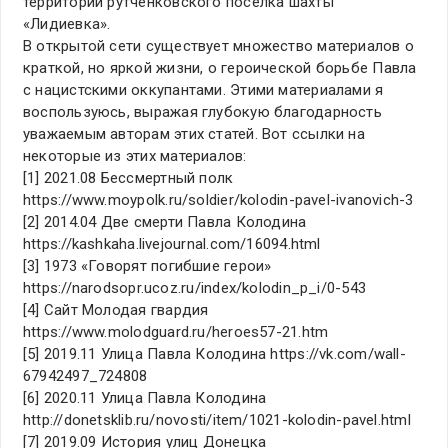
территории рутченковского посёлка шахты
«Лидиевка».
В открытой сети существует множество материалов о
краткой, но яркой жизни, о героической борьбе Павла
с нацистскими оккупантами. Этими материалами я
воспользуюсь, выражая глубокую благодарность
уважаемым авторам этих статей. Вот ссылки на
некоторые из этих материалов:
[1] 2021.08 Бессмертный полк
https://www.moypolk.ru/soldier/kolodin-pavel-ivanovich-3
[2] 2014.04 Две смерти Павла Колодина
https://kashkaha.livejournal.com/16094.html
[3] 1973 «Говорят погибшие герои»
https://narodsopr.ucoz.ru/index/kolodin_p_i/0-543
[4] Сайт Молодая гвардия
https://www.molodguard.ru/heroes57-21.htm
[5] 2019.11 Улица Павла Колодина https://vk.com/wall-
67942497_724808
[6] 2020.11 Улица Павла Колодина
http://donetsklib.ru/novosti/item/1021-kolodin-pavel.html
[7] 2019.09 История улиц Донецка