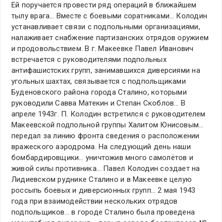
Ей поручается провести ряд операций в ближайшем
тылу врага… Вместе с боевыми соратниками… Колодин
устанавливает связи с подпольными организациями,
налаживает снабжение партизанских отрядов оружием
и продовольствием. В г. Макеевке Павел Иванович
встречается с руководителями подпольных
антифашистских групп, занимавшихся диверсиями на
угольных шахтах, связывается с подпольщиками
Буденовского района города Сталино, которыми
руководили Савва Матекин и Степан Скоблов… В
апреле 1943г. П. Колодин встретился с руководителем
Макеевской подпольной группы Халитом Юнисовым…
передал за линию фронта сведения о расположении
вражеского аэродрома. На следующий день наши
бомбардировщики… уничтожив много самолётов и
живой силы противника… Павел Колодин создает на
Лидиевском руднике Сталино и в Макеевке целую
россыпь боевых и диверсионных групп… 2 мая 1943
года при взаимодействии нескольких отрядов
подпольщиков… в городе Сталино была проведена