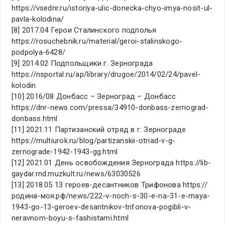
https://vsednr.ru/istoriya-ulic-donecka-chyo-imya-nosit-ul-
pavla-kolodina/
[8] 2017.04 Герои Сталинского подполья
https://rosuchebnik.ru/material/geroi-stalinskogo-
podpolya-6428/
[9] 2014.02 Подпольщики г. Зернограда
https://nsportal.ru/ap/library/drugoe/2014/02/24/pavel-
kolodin
[10] 2016/08 Донбасс – Зерноград – Донбасс
https://dnr-news.com/pressa/34910-donbass-zernograd-
donbass.html
[11] 2021.11 Партизанский отряд в г. Зернограде
https://multiurok.ru/blog/partizanskii-otriad-v-g-
zernograde-1942-1943-gg.html
[12] 2021.01 День освобождения Зернограда https://lib-
gaydar.rnd.muzkult.ru/news/63030526
[13] 2018.05 13 героев-десантников Трифонова https://
родина-моя.рф/news/222-v-noch-s-30-e-na-31-e-maya-
1943-go-13-geroev-desantnikov-trifonova-pogibli-v-
neravnom-boyu-s-fashistami.html