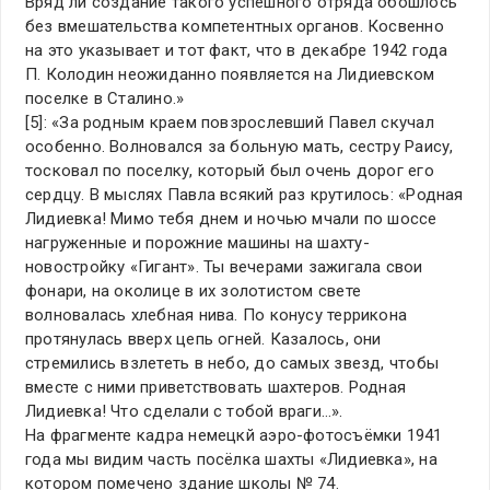
Вряд ли создание такого успешного отряда обошлось
без вмешательства компетентных органов. Косвенно
на это указывает и тот факт, что в декабре 1942 года
П. Колодин неожиданно появляется на Лидиевском
поселке в Сталино.»
[5]: «За родным краем повзрослевший Павел скучал
особенно. Волновался за больную мать, сестру Раису,
тосковал по поселку, который был очень дорог его
сердцу. В мыслях Павла всякий раз крутилось: «Родная
Лидиевка! Мимо тебя днем и ночью мчали по шоссе
нагруженные и порожние машины на шахту-
новостройку «Гигант». Ты вечерами зажигала свои
фонари, на околице в их золотистом свете
волновалась хлебная нива. По конусу террикона
протянулась вверх цепь огней. Казалось, они
стремились взлететь в небо, до самых звезд, чтобы
вместе с ними приветствовать шахтеров. Родная
Лидиевка! Что сделали с тобой враги…».
На фрагменте кадра немецкй аэро-фотосъёмки 1941
года мы видим часть посёлка шахты «Лидиевка», на
котором помечено здание школы № 74.