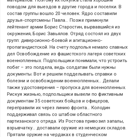
поводом для выездов в другие города и поселки. В
состав группы вошло 20 человек. Ядро составили
друзья-спортсмены Павла… Позже примкнули
лейтенант армии Борис Старостин, вырвавшийся из
окружения, Борис Завьялов. Отряд состоял из двух
групп: диверсионно-боевой и агитационно-
пропагандистской. На счету подполья немало славных
дел Освобождение из фашистского лагеря советских
военнопленных. Подпольщики понимали, что устроить
побег – это полдела, ведь солдатам были нужны
документы. Вот и решили подделывать справки о
болезни и освобождении военнопленных… Делали
также удостоверения – пропуска для военнопленных.
Рискуя жизнью, подпольщики вывели по фиктивным
документам 35 советских бойцов и офицеров,
переправили их через линию фронта… Колодин
поддерживал связь со штабом областного
партизанского отряда. Из Ростова привозил запалы,
взрывчатку… доставали оружие из немецких складов.
Прятали оружие на чердаках в студенческом