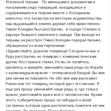
Юзовской тюрьме… По имеющимся документам и
показаниям ряда товарищей, находящихся и
содержавшихся в тюрьме вместе с Колодиным,
известно, что, несмотря на жестокие издевательства,
наш выдающийся земляк держал себя мужественно…
Павел Колодин был расстрелян… в городе Сталино в
карьере бывшего кирпичного завода. При выходе из
тюрьмы на расстрел Павел Колодин передал письмо,
обращенное ко всем партизанам:
«Здравствуйте, дорогие товарищи! Сегодня ночью я
буду расстрелян, но помираю с коммунистическим
духом, без страха в глазах. Но вы не пугайтесь,
крепитесь и мужайте, умножайте наши ряды по борьбе
с кровожадным врагом – гитлеровской бандой. Вы мне
уже ничем не поможете. Но обо мне вам расскажет
Роман или тот товарищ, который даст это письмо. Я
еще раз прошу: умножайте наши ряды и, где только
можно, уничтожайте врага всего человечества. Кроме
этого, я убедительно прошу: не забудьте о моей
сестренке, которая одна шестилетняя, помогите ей чем