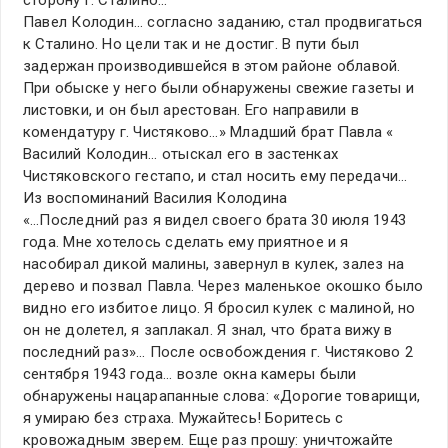
Павел Колодин… согласно заданию, стал продвигаться
к Сталино. Но цели так и не достиг. В пути был
задержан производившейся в этом районе облавой.
При обыске у него были обнаружены свежие газеты и
листовки, и он был арестован. Его направили в
комендатуру г. Чистяково…» Младший брат Павла «
Василий Колодин… отыскал его в застенках
Чистяковского гестапо, и стал носить ему передачи…
Из воспоминаний Василия Колодина
«…Последний раз я видел своего брата 30 июля 1943
года. Мне хотелось сделать ему приятное и я
насобирал дикой малины, завернул в кулек, залез на
дерево и позвал Павла. Через маленькое окошко было
видно его избитое лицо. Я бросил кулек с малиной, но
он не долетел, я заплакал. Я знал, что брата вижу в
последний раз»… После освобождения г. Чистяково 2
сентября 1943 года… возле окна камеры были
обнаружены нацарапанные слова: «Дорогие товарищи,
я умираю без страха. Мужайтесь! Боритесь с
кровожадным зверем. Еще раз прошу: уничтожайте