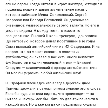
его не берём. Тогда Виталя, в играх Шахтёра, отходил в
поднападающие и давал изумительные пасы, с
которых забивали Миша Соколовский, Сергей
Морозов или Володя Роговский. Он доказывал
очевидное: универсальность своего таланта. Но его в
упор не видели. А между тем я, в каком-то
спецвестнике Высшей Школы тренеров, докопался
до интервью, которое давал посетивший в те годы
Союз высокий английский чин из ИХ Федерации. И на
вопрос, что он может сказать о советских
футболистах, он сказал: у вас есть много неплохих
футболистов и один гениальный игрок — Виталий
Старухин — классический форвард английского типа.
Он мог бы украсить любой английский клуб.
В штрафной площадке его всегда держали двое.
Причём, держали в самом прямом смысле этого слова.
Если бы судьи хотели видеть, что происходит — на
Витале «Шахтёр» мог бы бить по два-три пенальти в
каждой игре. Но даже когда он предъявлял судьям