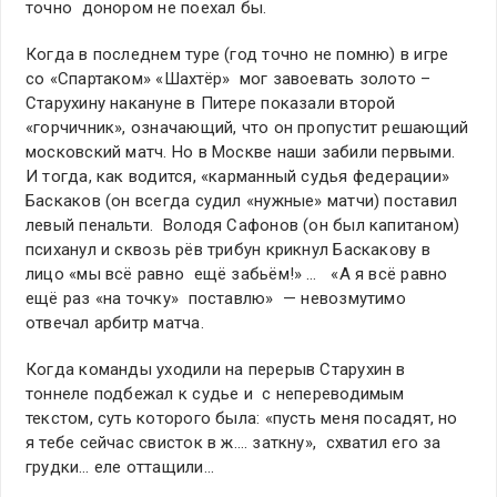
точно донором не поехал бы.
Когда в последнем туре (год точно не помню) в игре
со «Спартаком» «Шахтёр» мог завоевать золото –
Старухину накануне в Питере показали второй
«горчичник», означающий, что он пропустит решающий
московский матч. Но в Москве наши забили первыми.
И тогда, как водится, «карманный судья федерации»
Баскаков (он всегда судил «нужные» матчи) поставил
левый пенальти. Володя Сафонов (он был капитаном)
психанул и сквозь рёв трибун крикнул Баскакову в
лицо «мы всё равно ещё забьём!» … «А я всё равно
ещё раз «на точку» поставлю» — невозмутимо
отвечал арбитр матча.
Когда команды уходили на перерыв Старухин в
тоннеле подбежал к судье и с непереводимым
текстом, суть которого была: «пусть меня посадят, но
я тебе сейчас свисток в ж…. заткну», схватил его за
грудки… еле оттащили…