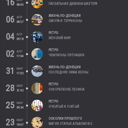
16
АПР
ПАСХАЛЬНАЯ ДЮЖИНА ШАХТЕРА
08:45
ЖИЗНЬ ПО-ДОНЕЦКИ
06
АПР
САКУРА И ТЕРРИКОНЫ
08:57
РЕТРО
04
АПР
ЖЕНСКИЙ МИР
09:18
РЕТРО
02
АПР
ЧЕМПИОНЫ ПЯТНАШКИ
17:04
ЖИЗНЬ ПО-ДОНЕЦКИ
31
МАР
ПОСЛЕДНЯЯ ЗИМА ВЕСНЫ
17:02
РЕТРО
28
МАР
ОСКОРБЛЕНИЕ ЛЕНИНА
21:42
РЕТРО
25
МАР
ОЧКАТЫЙ И УСАТЫЙ
09:34
ОСКОЛКИ ПРОШЛОГО
23
МАР
МАГИЯ СТАРЫХ АЛЬБОМОВ-2
18:47