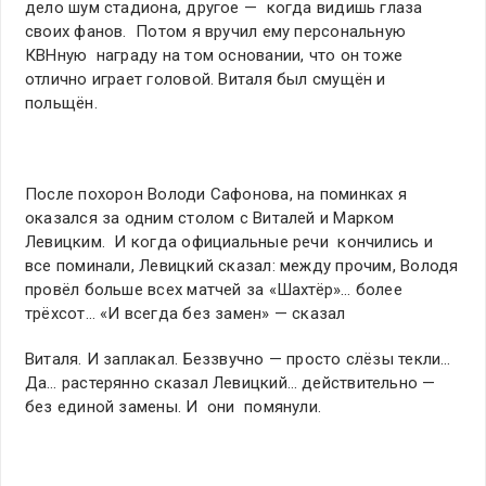
дело шум стадиона, другое — когда видишь глаза
своих фанов. Потом я вручил ему персональную
КВНную награду на том основании, что он тоже
отлично играет головой. Виталя был смущён и
польщён.
После похорон Володи Сафонова, на поминках я
оказался за одним столом с Виталей и Марком
Левицким. И когда официальные речи кончились и
все поминали, Левицкий сказал: между прочим, Володя
провёл больше всех матчей за «Шахтёр»… более
трёхсот… «И всегда без замен» — сказал
Виталя. И заплакал. Беззвучно — просто слёзы текли…
Да… растерянно сказал Левицкий… действительно —
без единой замены. И они помянули.