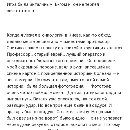
Игра была Виталиным Б-гом и он не терпел
святотатства.
Когда я лежал в онкологии в Киеве, как-то обход
делало местное светило – известный профессор.
Светило зашло в палату со свитой в хрустящих халатах.
Профессор… старый еврей… лучший оператор и
онкодиагност Украины того времени… Он подошёл к
моей скромной персоне, взял в руки, висевший на
спинке картон с прикреплённой историей болезни — и
все замерли. Потому что там, вместо этой самой
истории, была большая фотография. Фотограф
очень чётко поймал момент. Два защитника опоздали
выпрыгнуть. Виталя уже опускался, нанеся свой
разящий удар. Но все трое ещё были в воздухе. И
вратарь был в воздухе. Он летел к мячу. Но (снимок
был сделан из-за ворот) было видно — он не успевает.
Через доли секунды стадион вскочит с мест. Потому