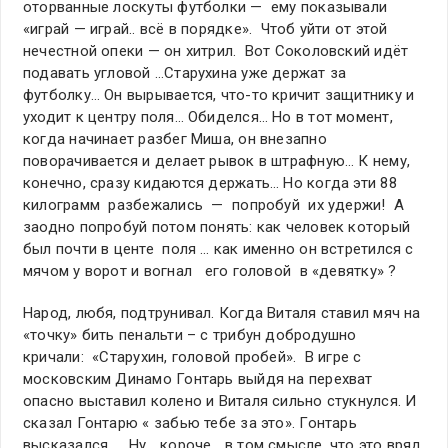
оторванные лоскуты футболки — ему показывали
«играй — играй.. всё в порядке». Чтоб уйти от этой
нечестной опеки — он хитрил. Вот Соколовский идёт
подавать угловой …Старухина уже держат за
футболку… Он вырывается, что-то кричит защитнику и
уходит к центру поля… Обиделся… Но в тот момент,
когда начинает разбег Миша, он внезапно
поворачивается и делает рывок в штрафную… К нему,
конечно, сразу кидаются держать… Но когда эти 88
килограмм разбежались — попробуй их удержи! А
заодно попробуй потом понять: как человек который
был почти в центе поля … как именно он встретился с
мячом у ворот и вогнал его головой в «девятку» ?
Народ, любя, подтрунивал. Когда Виталя ставил мяч на
«точку» бить пенальти – с трибун добродушно
кричали: «Старухин, головой пробей». В игре с
московским Динамо Гонтарь выйдя на перехват
опасно выставил колено и Виталя сильно стукнулся. И
сказал Гонтарю « забью тебе за это». Гонтарь
высказался…. Ну… короче… в том смысле, что это вряд