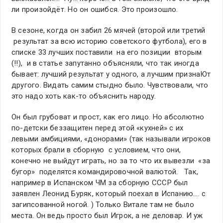
ли произойдёт. Но он ошибся. Это произошло.
В сезоне, когда он забил 26 мячей (второй или третий
результат за всю историю советского футбола), его в
списке 33 лучших поставили на его позиции вторым
(!!), и в статье запутанно объясняли, что так иногда
бывает: лучший результат у одного, а лучшим признаЮт
другого. Видать самим стыдно было. Чувствовали, что
это надо хоть как-то объяснить народу.
Он был грубоват и прост, как его лицо. Но абсолютно
по-детски беззащитен перед этой «кухней» с их
левыми амбициями, «донорами» (так называли игроков
которых брали в сборную с условием, что они,
конечно не выйдут играть, но за то что их вывезли «за
бугор» поделятся командировочной валютой. Так,
например в Испанском ЧМ за сборную СССР был
заявлен Леонид Буряк, который поехал в Испанию…. с
загипсованной ногой. ) Только Витале там не было
места. Он ведь просто был Игрок, а не деловар. И уж