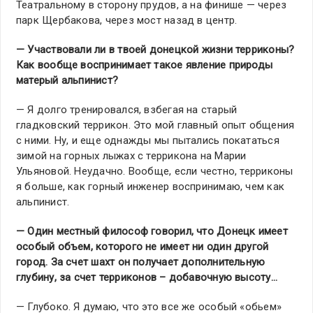
Театральному в сторону прудов, а на финише — через
парк Щербакова, через мост назад в центр.
— Участвовали ли в твоей донецкой жизни терриконы?
Как вообще воспринимает такое явление природы
матерый альпинист?
— Я долго тренировался, взбегая на старый
гладковский террикон. Это мой главный опыт общения
с ними. Ну, и еще однажды мы пытались покататься
зимой на горных лыжах с террикона на Марии
Ульяновой. Неудачно. Вообще, если честно, терриконы
я больше, как горный инженер воспринимаю, чем как
альпинист.
— Один местный философ говорил, что Донецк имеет
особый объем, которого не имеет ни один другой
город. За счет шахт он получает дополнительную
глубину, за счет терриконов – добавочную высоту…
— Глубоко. Я думаю, что это все же особый «обьем»