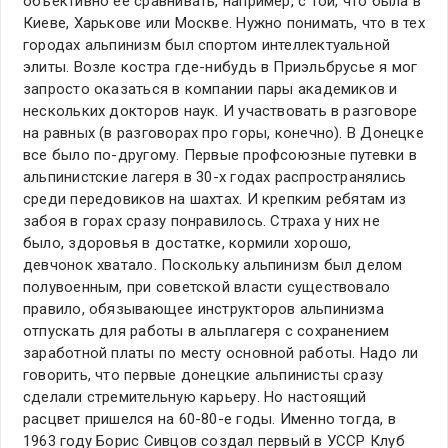
объективно ее сравнивать, например, с той, что была в
Киеве, Харькове или Москве. Нужно понимать, что в тех
городах альпинизм был спортом интеллектуальной
элиты. Возле костра где-нибудь в Приэльбрусье я мог
запросто оказаться в компании пары академиков и
нескольких докторов наук. И участвовать в разговоре
на равных (в разговорах про горы, конечно). В Донецке
все было по-другому. Первые профсоюзные путевки в
альпинистские лагеря в 30-х годах распространялись
среди передовиков на шахтах. И крепким ребятам из
забоя в горах сразу понравилось. Страха у них не
было, здоровья в достатке, кормили хорошо,
девчонок хватало. Поскольку альпинизм был делом
полувоенным, при советской власти существовало
правило, обязывающее инструкторов альпинизма
отпускать для работы в альплагеря с сохранением
заработной платы по месту основной работы. Надо ли
говорить, что первые донецкие альпинисты сразу
сделали стремительную карьеру. Но настоящий
расцвет пришелся на 60-80-е годы. Именно тогда, в
1963 году Борис Сивцов создал первый в УССР Клуб