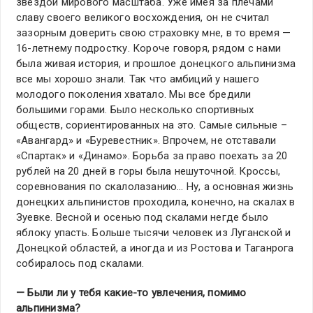
звездой мирового масштаба. Уже имея за плечами
славу своего великого восхождения, он не считал
зазорным доверить свою страховку мне, в то время —
16-летнему подростку. Короче говоря, рядом с нами
была живая история, и прошлое донецкого альпинизма
все мы хорошо знали. Так что амбиций у нашего
молодого поколения хватало. Мы все бредили
большими горами. Было несколько спортивных
обществ, сориентированных на это. Самые сильные –
«Авангард» и «Буревестник». Впрочем, не отставали
«Спартак» и «Динамо». Борьба за право поехать за 20
рублей на 20 дней в горы была нешуточной. Кроссы,
соревнования по скалолазанию… Ну, а основная жизнь
донецких альпинистов проходила, конечно, на скалах в
Зуевке. Весной и осенью под скалами негде было
яблоку упасть. Больше тысячи человек из Луганской и
Донецкой областей, а иногда и из Ростова и Таганрога
собиралось под скалами.
— Были ли у тебя какие-то увлечения, помимо
альпинизма?