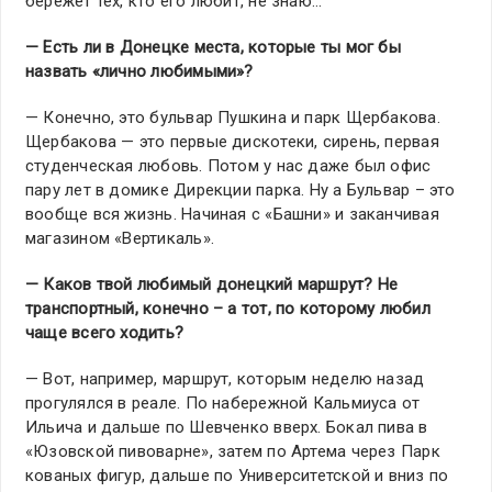
бережет тех, кто его любит, не знаю…
— Есть ли в Донецке места, которые ты мог бы
назвать «лично любимыми»?
— Конечно, это бульвар Пушкина и парк Щербакова.
Щербакова — это первые дискотеки, сирень, первая
студенческая любовь. Потом у нас даже был офис
пару лет в домике Дирекции парка. Ну а Бульвар – это
вообще вся жизнь. Начиная с «Башни» и заканчивая
магазином «Вертикаль».
— Каков твой любимый донецкий маршрут? Не
транспортный, конечно – а тот, по которому любил
чаще всего ходить?
— Вот, например, маршрут, которым неделю назад
прогулялся в реале. По набережной Кальмиуса от
Ильича и дальше по Шевченко вверх. Бокал пива в
«Юзовской пивоварне», затем по Артема через Парк
кованых фигур, дальше по Университетской и вниз по