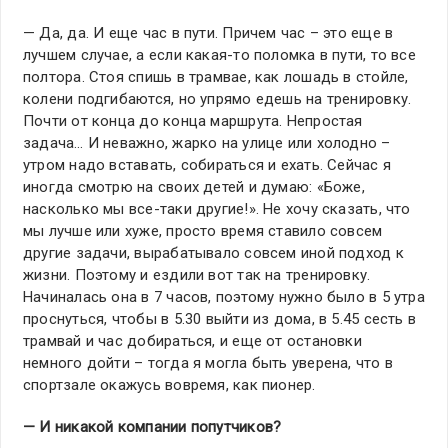
— Да, да. И еще час в пути. Причем час – это еще в
лучшем случае, а если какая-то поломка в пути, то все
полтора. Стоя спишь в трамвае, как лошадь в стойле,
колени подгибаются, но упрямо едешь на тренировку.
Почти от конца до конца маршрута. Непростая
задача… И неважно, жарко на улице или холодно –
утром надо вставать, собираться и ехать. Сейчас я
иногда смотрю на своих детей и думаю: «Боже,
насколько мы все-таки другие!». Не хочу сказать, что
мы лучше или хуже, просто время ставило совсем
другие задачи, вырабатывало совсем иной подход к
жизни. Поэтому и ездили вот так на тренировку.
Начиналась она в 7 часов, поэтому нужно было в 5 утра
проснуться, чтобы в 5.30 выйти из дома, в 5.45 сесть в
трамвай и час добираться, и еще от остановки
немного дойти – тогда я могла быть уверена, что в
спортзале окажусь вовремя, как пионер.
— И никакой компании попутчиков?