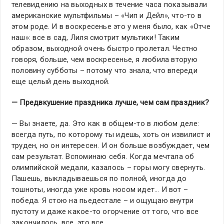
телевидению на выходных в течение часа показывали
американские мультфильмы – «Чип и Дейл», что-то в
этом роде. И в воскресенье это у меня было, как «Отче
наш»: все в сад, Лиля смотрит мультики! Таким
образом, выходной очень быстро пролетал. Честно
говоря, больше, чем воскресенье, я любила вторую
половину субботы – потому что знала, что впереди
еще целый день выходной.
— Предвкушение праздника лучше, чем сам праздник?
— Вы знаете, да. Это как в общем-то в любом деле:
всегда путь, по которому ты идешь, хоть он извилист и
труден, но он интересен. И он больше возбуждает, чем
сам результат. Вспоминаю себя. Когда мечтала об
олимпийской медали, казалось – горы могу свернуть.
Пашешь, выкладываешься по полной, иногда до
тошноты, иногда уже кровь носом идет… И вот –
победа. Я стою на пьедестале – и ощущаю внутри
пустоту и даже какое-то огорчение от того, что все
закончилось, все, это все…