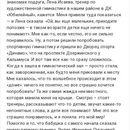
знакомая подруга, Лена Исаева, тренер по
художественной гимнастике в нашем районе в ДК
«Юбилейный», кажется. Меня привели туда показаться
— и Лена сказала: «Ой, вы еще маленькие, приходите
попозже – в таком возрасте детки еще ничего не
понимают». Мне как-то, если честно, это не сильно
понравилось. Ну, а потом решили попробовать
спортивную гимнастику и пришли во Дворец спорта
«Динамо», что на проспекте Дзержинского у
Кальмиуса. И вот там все как-то сразу сложилось.
Когда я зашла в гимнастический зал — просто стала,
как завороженная, как будто меня приковали к месту.
Мне казалось, что-то волшебное происходит в этом
«доме»: ничего не понятно, но все страшно хочется
попробовать! Та же самая жажда неизвестного,
которая манила меня на крыши… Смотрю – стоят
тренеры, рассказывают что-то детям, звучат какие-то
непонятные слова, а дети все понимают. Мне это все
страшно понравилось, и я поняла: это мой мир!
Помогло и то, что бабушка с самого начала сказала
моему первому тренеру, Лилии Ивановне Пугачевой,