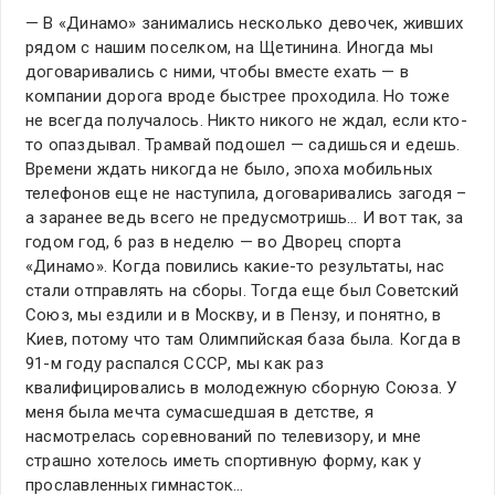
— В «Динамо» занимались несколько девочек, живших
рядом с нашим поселком, на Щетинина. Иногда мы
договаривались с ними, чтобы вместе ехать — в
компании дорога вроде быстрее проходила. Но тоже
не всегда получалось. Никто никого не ждал, если кто-
то опаздывал. Трамвай подошел — садишься и едешь.
Времени ждать никогда не было, эпоха мобильных
телефонов еще не наступила, договаривались загодя –
а заранее ведь всего не предусмотришь… И вот так, за
годом год, 6 раз в неделю — во Дворец спорта
«Динамо». Когда повились какие-то результаты, нас
стали отправлять на сборы. Тогда еще был Советский
Союз, мы ездили и в Москву, и в Пензу, и понятно, в
Киев, потому что там Олимпийская база была. Когда в
91-м году распался СССР, мы как раз
квалифицировались в молодежную сборную Союза. У
меня была мечта сумасшедшая в детстве, я
насмотрелась соревнований по телевизору, и мне
страшно хотелось иметь спортивную форму, как у
прославленных гимнасток…