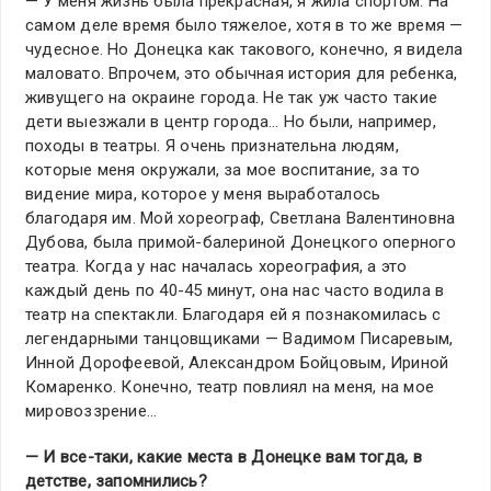
— У меня жизнь была прекрасная, я жила спортом. На
самом деле время было тяжелое, хотя в то же время —
чудесное. Но Донецка как такового, конечно, я видела
маловато. Впрочем, это обычная история для ребенка,
живущего на окраине города. Не так уж часто такие
дети выезжали в центр города… Но были, например,
походы в театры. Я очень признательна людям,
которые меня окружали, за мое воспитание, за то
видение мира, которое у меня выработалось
благодаря им. Мой хореограф, Светлана Валентиновна
Дубова, была примой-балериной Донецкого оперного
театра. Когда у нас началась хореография, а это
каждый день по 40-45 минут, она нас часто водила в
театр на спектакли. Благодаря ей я познакомилась с
легендарными танцовщиками — Вадимом Писаревым,
Инной Дорофеевой, Александром Бойцовым, Ириной
Комаренко. Конечно, театр повлиял на меня, на мое
мировоззрение…
— И все-таки, какие места в Донецке вам тогда, в
детстве, запомнились?