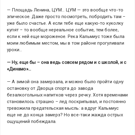
— Площадь Ленина, ЦУМ… ЦУМ — это вообще что-то
эпическое. Даже просто посмотреть, побродить там –
уже было счастье. А если тебе еще какую-то куколку
купят – то вообще нереальное событие, тем более,
если к ней еще мороженое. Река Кальмиус тоже была
моим любимым местом, мы в том районе прогуливали
уроки…
— Ну, еще бы – она ведь совсем рядом и с школой, и с
«Динамо»…
— А зимой она замерзала, и можно было пройти одну
остановку от Дворца спорта до завода
безалкогольных напитков через речку. Хотя временами
становилось страшно – лед поскрипывал, и постоянно
тревожила предательская мысль: а вдруг Кальмиус
еще не до конца замерз? Но все-таки жажда острых
ощущений побеждала.