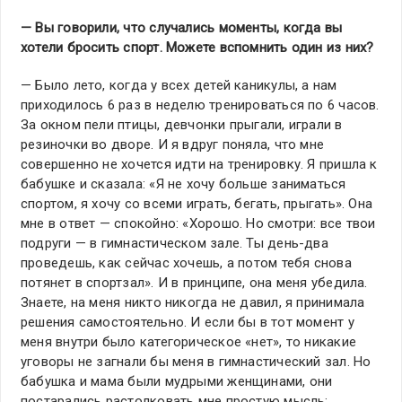
— Вы говорили, что случались моменты, когда вы
хотели бросить спорт. Можете вспомнить один из них?
— Было лето, когда у всех детей каникулы, а нам
приходилось 6 раз в неделю тренироваться по 6 часов.
За окном пели птицы, девчонки прыгали, играли в
резиночки во дворе. И я вдруг поняла, что мне
совершенно не хочется идти на тренировку. Я пришла к
бабушке и сказала: «Я не хочу больше заниматься
спортом, я хочу со всеми играть, бегать, прыгать». Она
мне в ответ — спокойно: «Хорошо. Но смотри: все твои
подруги — в гимнастическом зале. Ты день-два
проведешь, как сейчас хочешь, а потом тебя снова
потянет в спортзал». И в принципе, она меня убедила.
Знаете, на меня никто никогда не давил, я принимала
решения самостоятельно. И если бы в тот момент у
меня внутри было категорическое «нет», то никакие
уговоры не загнали бы меня в гимнастический зал. Но
бабушка и мама были мудрыми женщинами, они
постарались растолковать мне простую мысль: