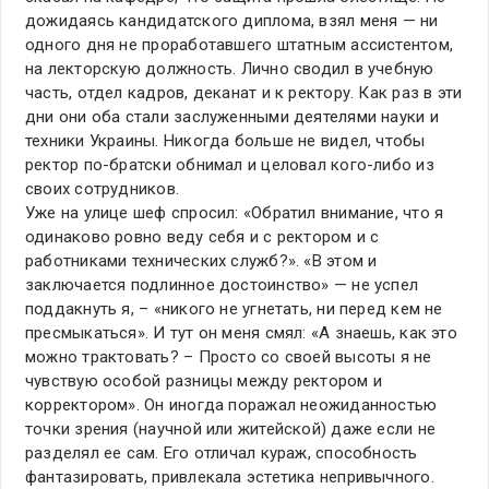
дожидаясь кандидатского диплома, взял меня — ни
одного дня не проработавшего штатным ассистентом,
на лекторскую должность. Лично сводил в учебную
часть, отдел кадров, деканат и к ректору. Как раз в эти
дни они оба стали заслуженными деятелями науки и
техники Украины. Никогда больше не видел, чтобы
ректор по-братски обнимал и целовал кого-либо из
своих сотрудников.
Уже на улице шеф спросил: «Обратил внимание, что я
одинаково ровно веду себя и с ректором и с
работниками технических служб?». «В этом и
заключается подлинное достоинство» — не успел
поддакнуть я, – «никого не угнетать, ни перед кем не
пресмыкаться». И тут он меня смял: «А знаешь, как это
можно трактовать? – Просто со своей высоты я не
чувствую особой разницы между ректором и
корректором». Он иногда поражал неожиданностью
точки зрения (научной или житейской) даже если не
разделял ее сам. Его отличал кураж, способность
фантазировать, привлекала эстетика непривычного.