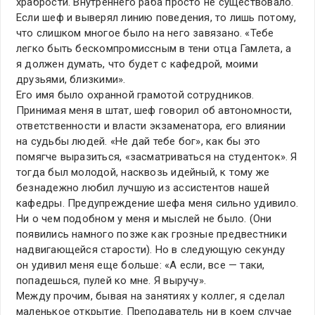
храбрости. Внутреннего раба просто не существовало.
Если шеф и выверял линию поведения, то лишь потому,
что слишком многое было на него завязано. «Тебе
легко быть бескомпромиссным в тени отца Гамлета, а
я должен думать, что будет с кафедрой, моими
друзьями, близкими».
Его имя было охранной грамотой сотрудников.
Принимая меня в штат, шеф говорил об автономности,
ответственности и власти экзаменатора, его влиянии
на судьбы людей. «Не дай тебе бог», как бы это
помягче выразиться, «засматриваться на студенток». Я
тогда был молодой, насквозь идейный, к тому же
безнадежно любил лучшую из ассистентов нашей
кафедры. Предупреждение шефа меня сильно удивило.
Ни о чем подобном у меня и мыслей не было. (Они
появились намного позже как грозные предвестники
надвигающейся старости). Но в следующую секунду
он удивил меня еще больше: «А если, все — таки,
попадешься, пулей ко мне. Я выручу».
Между прочим, бывая на занятиях у коллег, я сделал
маленькое открытие. Преподаватель ни в коем случае