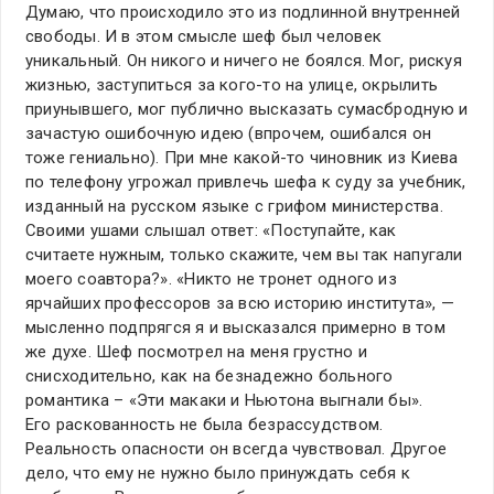
Думаю, что происходило это из подлинной внутренней
свободы. И в этом смысле шеф был человек
уникальный. Он никого и ничего не боялся. Мог, рискуя
жизнью, заступиться за кого-то на улице, окрылить
приунывшего, мог публично высказать сумасбродную и
зачастую ошибочную идею (впрочем, ошибался он
тоже гениально). При мне какой-то чиновник из Киева
по телефону угрожал привлечь шефа к суду за учебник,
изданный на русском языке с грифом министерства.
Своими ушами слышал ответ: «Поступайте, как
считаете нужным, только скажите, чем вы так напугали
моего соавтора?». «Никто не тронет одного из
ярчайших профессоров за всю историю института», —
мысленно подпрягся я и высказался примерно в том
же духе. Шеф посмотрел на меня грустно и
снисходительно, как на безнадежно больного
романтика – «Эти макаки и Ньютона выгнали бы».
Его раскованность не была безрассудством.
Реальность опасности он всегда чувствовал. Другое
дело, что ему не нужно было принуждать себя к