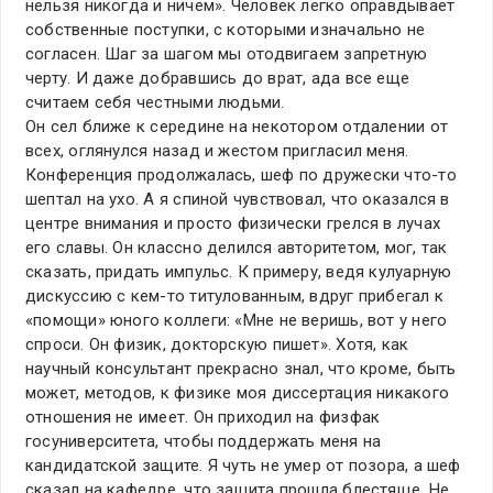
нельзя никогда и ничем». Человек легко оправдывает
собственные поступки, с которыми изначально не
согласен. Шаг за шагом мы отодвигаем запретную
черту. И даже добравшись до врат, ада все еще
считаем себя честными людьми.
Он сел ближе к середине на некотором отдалении от
всех, оглянулся назад и жестом пригласил меня.
Конференция продолжалась, шеф по дружески что-то
шептал на ухо. А я спиной чувствовал, что оказался в
центре внимания и просто физически грелся в лучах
его славы. Он классно делился авторитетом, мог, так
сказать, придать импульс. К примеру, ведя кулуарную
дискуссию с кем-то титулованным, вдруг прибегал к
«помощи» юного коллеги: «Мне не веришь, вот у него
спроси. Он физик, докторскую пишет». Хотя, как
научный консультант прекрасно знал, что кроме, быть
может, методов, к физике моя диссертация никакого
отношения не имеет. Он приходил на физфак
госуниверситета, чтобы поддержать меня на
кандидатской защите. Я чуть не умер от позора, а шеф
сказал на кафедре, что защита прошла блестяще. Не