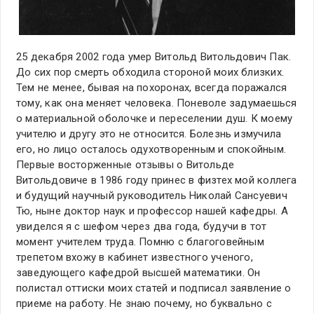
25 декабря 2002 года умер Витольд Витольдович Пак.
До сих пор смерть обходила стороной моих близких.
Тем не менее, бывая на похоронах, всегда поражался
тому, как она меняет человека. Поневоле задумаешься
о материальной оболочке и переселении душ. К моему
учителю и другу это не относится. Болезнь измучила
его, но лицо осталось одухотворенным и спокойным.
Первые восторженные отзывы о Витольде
Витольдовиче в 1986 году принес в физтех мой коллега
и будущий научный руководитель Николай Сансуевич
Тю, ныне доктор наук и профессор нашей кафедры. А
увиделся я с шефом через два года, будучи в тот
момент учителем труда. Помню с благоговейным
трепетом вхожу в кабинет известного ученого,
заведующего кафедрой высшей математики. Он
полистал оттиски моих статей и подписал заявление о
приеме на работу. Не знаю почему, но буквально с