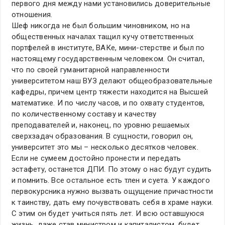
первого дня между нами установились доверительные
отношения.
Шеф никогда не был большим чиновником, но на
общественных началах тащил кучу ответственных
портфелей в институте, ВАКе, мини-стерстве и был по
настоящему государственным человеком. Он считал,
что по своей гуманитарной направленности
университетом наш ВУЗ делают общеобразовательные
кафедры, причем центр тяжести находится на Высшей
математике. И по числу часов, и по охвату студентов,
по количественному составу и качеству
преподавателей и, наконец, по уровню решаемых
сверхзадач образования. В сущности, говорил он,
университет это мы – несколько десятков человек.
Если не сумеем достойно пронести и передать
эстафету, останется ДПИ. По этому о нас будут судить
и помнить. Все остальное есть тлен и суета. У каждого
первокурсника нужно вызвать ощущение причастности
к таинству, дать ему почувствовать себя в храме науки.
С этим он будет учиться пять лет. И всю оставшуюся
жизнь, даже став министром и капиталистом, будет