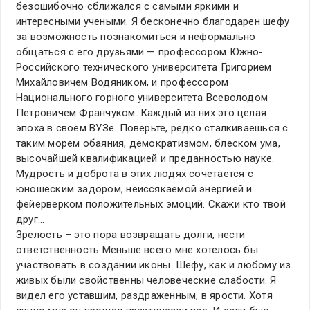
безошибочно сближался с самыми яркими и
интересными учеными. Я бесконечно благодарен шефу
за возможность познакомиться и неформально
общаться с его друзьями — профессором Южно-
Российского технического университета Григорием
Михайловичем Водяником, и профессором
Национального горного университета Всеволодом
Петровичем Франчуком. Каждый из них это целая
эпоха в своем ВУЗе. Поверьте, редко сталкиваешься с
таким морем обаяния, демократизмом, блеском ума,
высочайшей квалификацией и преданностью науке.
Мудрость и доброта в этих людях сочетается с
юношеским задором, неиссякаемой энергией и
фейерверком положительных эмоций. Скажи кто твой
друг…
Зрелость – это пора возвращать долги, нести
ответственность Меньше всего мне хотелось бы
участвовать в создании иконы. Шефу, как и любому из
живых были свойственны человеческие слабости. Я
видел его уставшим, раздраженным, в ярости. Хотя