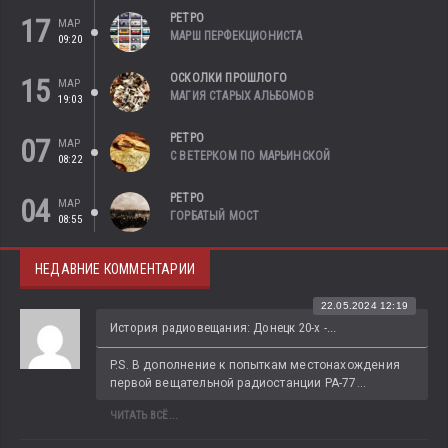
РЕТРО
17
МАР
МАРШ ПЕРФЕКЦИОНИСТА
09:20
ОСКОЛКИ ПРОШЛОГО
15
МАР
МАГИЯ СТАРЫХ АЛЬБОМОВ
19:03
РЕТРО
07
МАР
С ВЕТЕРКОМ ПО МАРЬИНСКОЙ
08:22
РЕТРО
04
МАР
ГОРБАТЫЙ МОСТ
08:55
НЕДАВНИЕ КОММЕНТАРИИ
22.05.2024 12:19
История радиовещания: Донецк 20-х -...
P.S. В дополнение к попыткам местонахождения 
первой вещательной радиостанции РА-77...
ЧИТАТЬ ВСЁ...