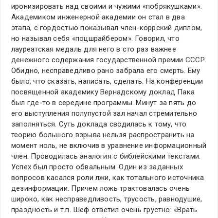
иронизировать над своими и чужими «побрякушками».
Академиком инженерной академии он стал в два
этапа, с гордостью показывал член-коррский диплом,
но называл себя «поцшрайбером». Говорил, что
лауреатская медаль для него в сто раз важнее
денежного содержания государственной премии СССР.
Обидно, несправедливо рано забрала его смерть. Ему
было, что сказать, написать, сделать. На конференции
посвященной академику Вернадскому доклад Пака
был где-то в середине программы. Минут за пять до
его выступления полупустой зал начал стремительно
заполняться. Суть доклада сводилась к тому, что
теорию большого взрыва нельзя распространить на
момент ноль, не включив в уравнение информационный
член. Проводилась аналогия с библейскими текстами.
Успех был просто обвальным. Один из заданных
вопросов касался роли лжи, как тотального источника
дезинформации. Причем ложь трактовалась очень
широко, как несправедливость, трусость, равнодушие,
праздность и т.п. Шеф ответил очень грустно: «Врать