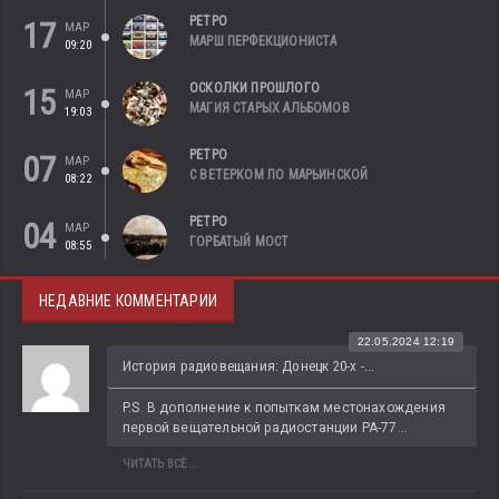
РЕТРО
17
МАР
МАРШ ПЕРФЕКЦИОНИСТА
09:20
ОСКОЛКИ ПРОШЛОГО
15
МАР
МАГИЯ СТАРЫХ АЛЬБОМОВ
19:03
РЕТРО
07
МАР
С ВЕТЕРКОМ ПО МАРЬИНСКОЙ
08:22
РЕТРО
04
МАР
ГОРБАТЫЙ МОСТ
08:55
НЕДАВНИЕ КОММЕНТАРИИ
22.05.2024 12:19
История радиовещания: Донецк 20-х -...
P.S. В дополнение к попыткам местонахождения 
первой вещательной радиостанции РА-77...
ЧИТАТЬ ВСЁ...