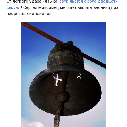
От легкого удара «языка»
звук льется около двадцати
секунд
! Сергей Максимец мечтает вылить звонницу из
прорезных колоколов.