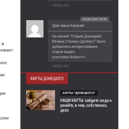
ЧИТАТЬ ВСЁ...
14.09.2023 16:35
Дом семьи Картрайт...
На канале "Старый Донецкий/
Юзовка.Сталино.Донбасс" было 
ь в
добавлено интереснейшее 
олжает
старое видео 
участника Βαλεντίν...
лог.
ЧИТАТЬ ВСЁ...
нас
КАРТЫ ДОНЕЦКОГО
щие
КАРТЫ "ДОНЕЦКОГО"
НАШИ КАРТЫ: зайдите сюда и
узнайте, в чем, собственно,
дело
более