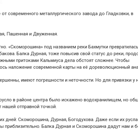
е от современного металлургического завода до Гладковки, в
цая, Пашенная и Двуженная.
тно. «Скоморошина» под названием реки Бахмутки превратилас
бакова. Балка Дурная, тоже повысив свой статус до реки, прод
ережными притоками Кальмиуса дела обстоят сложнее. Чтобы
лось наложение современной карты на её дореволюционный ана
вершенны, имеют погрешности и неточности. Но для привязки у 
о русло в районе центра было искажено водохранилищем, но об
 нашей отправной точкой.
х дней: Скоморошина, Дурная, Богодухова. Даже если их русла
 бы приблизительно. Балка Дурная и Скоморошина дадут нам и 