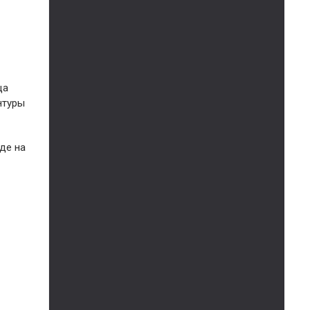
ща
нтуры
де на