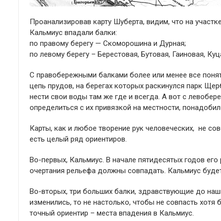
Проанализировав карту Шуберта, видим, что на участк
Кальмиус впадали балки:
по правому берегу — Скоморошина и Дурная;
по левому берегу – Берестовая, Бутовая, Гаиновая, Ку
С правобережными балками более или менее все поня
цепь прудов, на берегах которых раскинулся парк Щер
нести свои воды там же где и всегда. А вот с левоб
определиться с их привязкой на местности, понадоби
Карты, как и любое творение рук человеческих, не со
есть целый ряд ориентиров.
Во-первых, Кальмиус. В начале пятидесятых годов ег
очертания рельефа должны совпадать. Кальмиус будет
Во-вторых, три больших балки, здравствующие до наши
изменились, то не настолько, чтобы не совпасть хотя
точный ориентир – места впадения в Кальмиус.