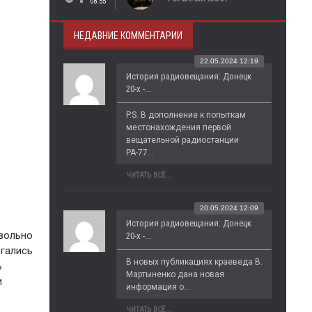
08:55
НЕДАВНИЕ КОММЕНТАРИИ
22.05.2024 12:19
История радиовещания: Донецк
20-х -...
P.S. В дополнение к попыткам 
местонахождения первой 
вещательной радиостанции 
РА-77...
ЧИТАТЬ ВСЁ...
20.05.2024 12:09
История радиовещания: Донецк
овольно
20-х -...
егались
В новых публикациях краеведа В. 
ь
Мартыненко дана новая 
и
информация о...
ЧИТАТЬ ВСЁ...