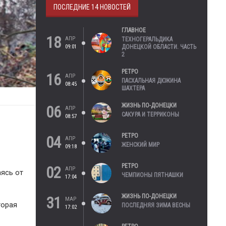
ПОСЛЕДНИЕ 14 НОВОСТЕЙ
ГЛАВНОЕ
18
АПР
ТЕХНОГЕРАЛЬДИКА
09:01
ДОНЕЦКОЙ ОБЛАСТИ. ЧАСТЬ
2
РЕТРО
16
АПР
ПАСХАЛЬНАЯ ДЮЖИНА
08:45
ШАХТЕРА
ЖИЗНЬ ПО-ДОНЕЦКИ
06
АПР
САКУРА И ТЕРРИКОНЫ
08:57
РЕТРО
04
АПР
ЖЕНСКИЙ МИР
09:18
РЕТРО
02
АПР
аясь от
ЧЕМПИОНЫ ПЯТНАШКИ
17:04
ЖИЗНЬ ПО-ДОНЕЦКИ
31
МАР
торая
ПОСЛЕДНЯЯ ЗИМА ВЕСНЫ
17:02