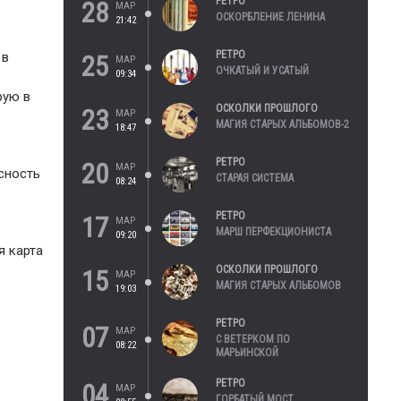
РЕТРО
28
МАР
ОСКОРБЛЕНИЕ ЛЕНИНА
21:42
РЕТРО
 в
25
МАР
ОЧКАТЫЙ И УСАТЫЙ
09:34
рую в
ОСКОЛКИ ПРОШЛОГО
23
МАР
МАГИЯ СТАРЫХ АЛЬБОМОВ-2
18:47
РЕТРО
20
МАР
сность
СТАРАЯ СИСТЕМА
08:24
РЕТРО
17
МАР
МАРШ ПЕРФЕКЦИОНИСТА
09:20
я карта
ОСКОЛКИ ПРОШЛОГО
15
МАР
МАГИЯ СТАРЫХ АЛЬБОМОВ
19:03
РЕТРО
07
МАР
С ВЕТЕРКОМ ПО
08:22
МАРЬИНСКОЙ
РЕТРО
04
МАР
ГОРБАТЫЙ МОСТ