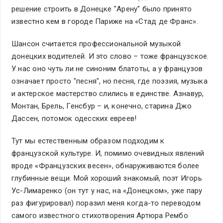
решение строить в Донецке "Арену" было принято
известно кем в городе Париже на «Стад де Франс».
Шансон считается профессиональной музыкой
донецких водителей. И это слово – тоже французское.
У нас оно чуть ли не синоним блатоты, а у французов
означает просто "песня", но песня, где поэзия, музыка
и актерское мастерство слились в единстве. Азнавур,
Монтан, Брель, Генсбур – и, конечно, старина Джо
Дассен, потомок одесских евреев!
Тут мы естественным образом подходим к
французской культуре. И, помимо очевидных явлений
вроде «Французских весен», обнаруживаются более
глубинные вещи. Мой хороший знакомый, поэт Игорь
Ус-Лимаренко (он тут у нас, на «Донецком», уже пару
раз фигурировал) поразил меня когда-то переводом
самого известного стихотворения Артюра Рембо