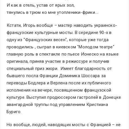
И как в отель, устав от ярых зол,
тянулись в трюм ко мне утопленики-фрики….
Кстати, Игорь вообще – мастер наводить украинско-
французские культурные мосты. В середине 90-х в
одну из "Французских весен", которые уже тогда
проводились , сыграл в киевском "Молодом театре"
главную роль в спектакле по пьесе Ионеско на языке
оригинала, приняв участие в режиссуре и получив
специальный приз жюри. Имеет благодарность от
бывшего посла Франции Доминика Шоссара за
переводы Бодлера и Верлена после их публичного
исполнения на вечере, посвященном французской
культуре. Выступил продюссером гастролей в Донецке
авангардной труппы под управлением Кристиана
Буриго.
Но вообще, людей, наводящих мосты с Францией – не