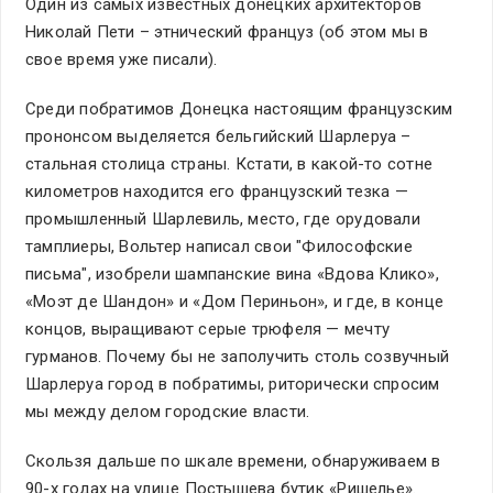
Один из самых известных донецких архитекторов
Николай Пети – этнический француз (об этом мы в
свое время уже писали).
Среди побратимов Донецка настоящим французским
прононсом выделяется бельгийский Шарлеруа –
стальная столица страны. Кстати, в какой-то сотне
километров находится его французский тезка —
промышленный Шарлевиль, место, где орудовали
тамплиеры, Вольтер написал свои "Философские
письма", изобрели шампанские вина «Вдова Клико»,
«Моэт де Шандон» и «Дом Периньон», и где, в конце
концов, выращивают серые трюфеля — мечту
гурманов. Почему бы не заполучить столь созвучный
Шарлеруа город в побратимы, риторически спросим
мы между делом городские власти.
Скользя дальше по шкале времени, обнаруживаем в
90-х годах на улице Постышева бутик «Ришелье».