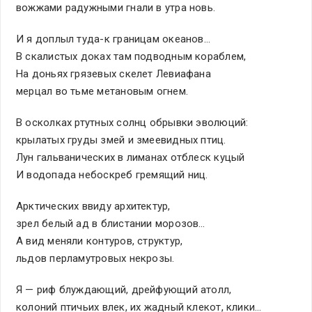
вожжами радужными гнали в утра новь.
И я доплыл туда-к границам океанов…
В скалистых доках там подводным кораблем,
На доньях грязевых скелет Левиафана
мерцал во тьме метановым огнем.
В осколках ртутных солнц обрывки эволюций:
крылатых груды змей и змеевидных птиц.
Лун гальванических в лиманах отблеск куцый
И водопада небоскреб гремящий ниц.
Арктических ввиду архитектур,
зрел белый ад в блистании морозов…
А вид меняли контуров, структур,
льдов перламутровых некрозы.
Я — риф блуждающий, дрейфующий атолл,
колоний птичьих влек, их жадный клекот, клики…