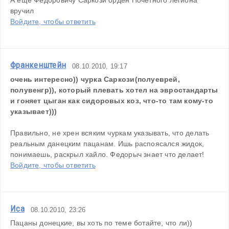
А еще Федоровичу Саркози орден Почетного легиона 
вручил
Войдите, чтобы ответить
Франкенштейн
08.10.2010, 19:17
очень интересно)) чурка Саркози(полуеврей, 
полувенгр)), который плевать хотел на эвростандарты 
и гоняет цыган как сидоровых коз, что-то там кому-то 
указывает)))
Правильно, не хрен всяким чуркам указывать, что делать 
реальным данецким пацанам. Ишь распоясался жидок, 
понимаешь, раскрыл хайло. Федорыч знает что делает!
Войдите, чтобы ответить
Иса
08.10.2010, 23:26
Пацаны донецкие, вы хоть по теме ботайте, что ли))