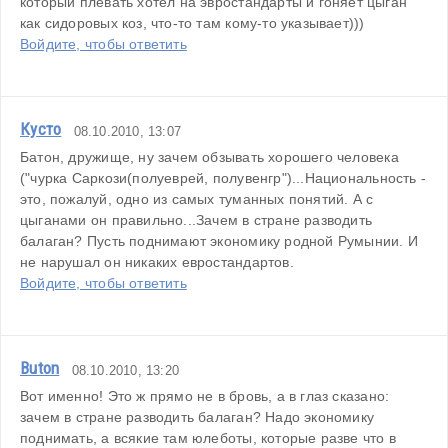
который плевать хотел на эвростандарты и гоняет цыган 
как сидоровых коз, что-то там кому-то указывает)))
Войдите, чтобы ответить
Кусто
08.10.2010, 13:07
Батон, дружище, ну зачем обзывать хорошего человека 
("чурка Саркози(полуеврей, полувенгр")...Национальность - 
это, пожалуй, одно из самых туманных понятий. А с 
цыганами он правильно...Зачем в стране разводить 
балаган? Пусть поднимают экономику родной Румынии. И 
не нарушал он никаких евростандартов.
Войдите, чтобы ответить
Buton
08.10.2010, 13:20
Вот именно! Это ж прямо не в бровь, а в глаз сказано: 
зачем в стране разводить балаган? Надо экономику 
поднимать, а всякие там юлеботы, которые разве что в 