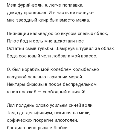
Меж фурий-волн, я, легче поплавка,
декаду проплясал. И в часть ее ночную-
мне звездный клир был вместо маяка.
Пьянящий кальвадос со вкусом спелых яблок,
Плюс йод и соль мне щекотали нос.
Остатки смыв гульбы. Швырнув штурвал за облак.
Вода сосновый челн лобзала мой взасос.
О, был корабль мой колеблем колыбельно
лазурной зеленью гармонии морей.
Нектары бирюзы в покое беспредельном
я пил взахлеб — свободный и ничей!
Лил полдень олово усильем синей воли.
Там, где дельфиниум, вскипая на мели,
орфических покрепче алкоголей,
бродило пиво рыжее Любви.