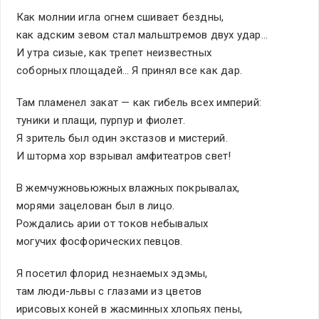
Как молнии игла огнем сшивает бездны,
как адским зевом стал мальштремов двух удар…
И утра сизые, как трепет неизвестных
соборных площадей… Я принял все как дар.
Там пламенел закат — как гибель всех империй:
туники и плащи, пурпур и фиолет.
Я зритель был один экстазов и мистерий.
И шторма хор взрывал амфитеатров свет!
В жемчужновьюжных влажных покрывалах,
морями зацелован был в лицо.
Рождались арии от токов небывалых
могучих фосфорических певцов.
Я посетил флорид незнаемых эдэмы,
там люди-львы с глазами из цветов
ирисовых коней в жасминных хлопьях пены,