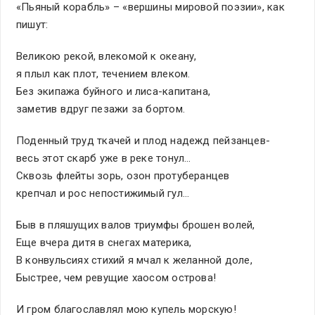
«Пьяный корабль» – «вершины мировой поэзии», как
пишут:
Великою рекой, влекомой к океану,
я плыл как плот, течением влеком.
Без экипажа буйного и лиса-капитана,
заметив вдруг пезажи за бортом.
Поденный труд ткачей и плод надежд пейзанцев-
весь этот скарб уже в реке тонул…
Сквозь флейты зорь, озон протуберанцев
крепчал и рос непостижимый гул…
Быв в пляшущих валов триумфы брошен волей,
Еще вчера дитя в снегах материка,
В конвульсиях стихий я мчал к желанной доле,
Быстрее, чем ревущие хаосом острова!
И гром благославлял мою купель морскую!