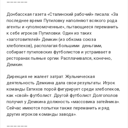
——————
Донбасская газета «Сталинский рабочий» писала: «За
последнее время Путиловку наполняют всякого рода
агенты и «уполномоченные», пытающиеся переманить
к себе игроков Путиловки. Один из таких
«заготовителей» Демкин (из обкома союза
хлебопеков), располагая большими деньгами,
собирает путиловских футболистов и устраивает в
ресторанах пьяные оргии. Расплачивался, конечно,
Демкин.
Дирекция не жалеет затрат. Жульническая
деятельность Демкина дала свои результаты. Игрок
команды Евтихов порой фигурирует среди хлебопеков,
как «свой» футболист. Другой футболист Долгополов
получил у Демкина должность «массовика затейника».
Сейчас имеются попытки также переманить и ряд
других игроков команды завода».
——————