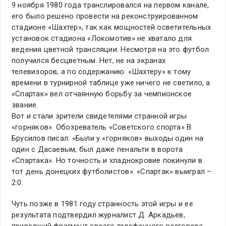
9 ноября 1980 года транслировался на первом канале,
его было решено провести на реконструированном
стадионе «Шахтер», так как мощностей осветительных
установок стадиона «Локомотив» не хватало для
ведения цветной трансляции. Несмотря на это футбол
получился бесцветным. Нет, не на экранах
телевизоров, а по содержанию. «Шахтеру» к тому
времени в турнирной таблице уже ничего не светило, а
«Спартак» вел отчаянную борьбу за чемпионское
звание.
Вот и стали зрители свидетелями странной игры
«горняков». Обозреватель «Советского спорта» В.
Брусилов писал: «Были у «горняков» выходы один на
один с Дасаевым, был даже пенальти в ворота
«Спартака». Но точность и хладнокровие покинули в
тот день донецких футболистов». «Спартак» выиграл –
2:0.
Чуть позже в 1981 году странность этой игры и ее
результата подтвердил журналист Д. Аркадьев,