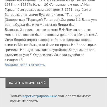
1988 или 1989?в 91-м   ЦСКА чемпионом стал.А Изя 
Гурман был уважаемым арбитром.В 1991 году был в 
Запорожье на матче Буферной зоны "Торпедо"
(Запорожье)-"Торпедо"(Тананрог).Сыграли 1:1.Была уже 
осень.Судьи были из Москвы,на Линии был 
Быковский,остальных- не помню.Е.Ф.Лемешко-на тот 
момент гл. хозяев был не совсем доволен арбитражем.А 
Иван Ледней (игрок хозяев) себя еле сдержал после 
свистка.Может быть, они были не правы.Но болельщики 
кричали:"Не надо нам такое судейство.Когда мы от вас 
отделимся уже?" Отделились.Исчезли судейские 
скандалы?
Войдите, чтобы ответить
НАПИСАТЬ КОММЕНТАРИЙ
Только
зарегистрированные
пользователи могут
комментировать.