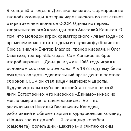
В конце 60-х годов в Донецке началось формирование
«новой» команды, которая через несколько лет станет
открытием чемпионатов СССР. Одним из первых
«кирпичиков» этой команды стал Анатолий Коньков. О
том, что молодой игрок краматорского «Авангарда» со
временем может стать одним из лучших футболистов
Союза знали и Виктор Маслов, тренер киевлян, и Олег
Ошенков, тренер «Шахтера». Сам Коньков выбрал
второй вариант – Донецк, и уже в 1968 году играл в
основном составе «горняков». А в 1972 году ему было
суждено создать удивительный прецедент: в составе
сборной СССР он стал вице-чемпионом Европы,
будучи игроком клуба не высшей, а только первой
лиги. Естественно, что киевское «Динамо» никак не
могло смириться с таким «зевком». Вот что
рассказывал Николай Васильевич Каледин,
работавший в обкоме партии и курировавший команду:
«Ночью звонят домой: — Я командир корабля
(самолета), болельщик «Шахтера» и считаю своим