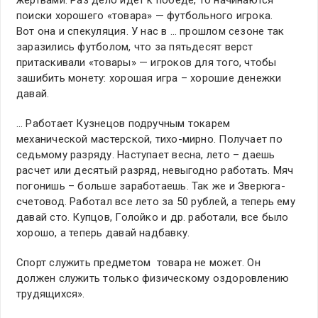
жертвами. Раз дело идет к победе, то начинаются
поиски хорошего «товара» — футбольного игрока.
Вот она и спекуляция. У нас в … прошлом сезоне так
заразились футболом, что за пятьдесят верст
притаскивали «товары» — игроков для того, чтобы
зашибить монету: хорошая игра – хорошие денежки
давай.
… Работает Кузнецов подручным токарем
механической мастерской, тихо-мирно. Получает по
седьмому разряду. Наступает весна, лето – даешь
расчет или десятый разряд, невыгодно работать. Мяч
погонишь – больше заработаешь. Так же и Зверюга-
счетовод. Работал все лето за 50 рублей, а теперь ему
давай сто. Купцов, Голойко и др. работали, все было
хорошо, а теперь давай надбавку.
Спорт служить предметом товара не может. Он
должен служить только физическому оздоровлению
трудящихся».