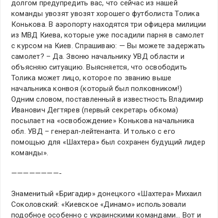
долгом предупредить вас, что сейчас из нашей
команды увозят увозят хорошего футболиста Толика
Конькова. В аэропорту находятся три офицера милиции
из МВД Киева, которые уже посадили парня в самолет
с курсом на Киев. Спрашиваю: — Вы можете задержать
самолет? – Да. Звоню начальнику УВД области и
объясняю ситуацию. Выясняется, что освободить
Толика может лицо, которое по званию выше
начальника конвоя (который был полковником!)
Одним словом, поставленный в известность Владимир
Иванович Дегтярев (первый секретарь обкома)
посылает на «освобождение» Конькова начальника
обл. УВД – генерал-лейтенанта. И только с его
помощью для «Шахтера» был сохранен будущий лидер
команды».
————————-
Знаменитый «Бригадир» донецкого «Шахтера» Михаил
Соколовский: «Киевское «Динамо» использовали
подобное особенно с украинскими командами… Вот и