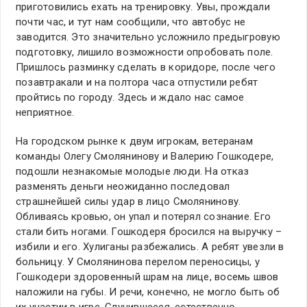
приготовились ехать на тренировку. Увы, прождали
почти час, и тут нам сообщили, что автобус не
заводится. Это значительно усложнило предыгровую
подготовку, лишило возможности опробовать поле.
Пришлось разминку сделать в коридоре, после чего
позавтракали и на полтора часа отпустили ребят
пройтись по городу. Здесь и ждало нас самое
неприятное.
На городском рынке к двум игрокам, ветеранам
команды Олегу Смолянинову и Валерию Гошкодере,
подошли незнакомые молодые люди. На отказ
разменять деньги неожиданно последовал
страшнейшей силы удар в лицо Смолянинову.
Обливаясь кровью, он упал и потерял сознание. Его
стали бить ногами. Гошкодеря бросился на выручку –
избили и его. Хулиганы разбежались. А ребят увезли в
больницу. У Смолянинова перелом переносицы, у
Гошкодери здоровенный шрам на лице, восемь швов
наложили на губы. И речи, конечно, не могло быть об