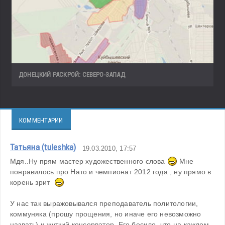
ДОНЕЦКИЙ РАСКРОЙ: СЕВЕРО-ЗАПАД
КОММЕНТАРИИ
Татьяна (tuleshka)
19.03.2010, 17:57
Мдя..Ну прям мастер художественного слова 
 Мне 
понравилось про Нато и чемпионат 2012 года , ну прямо в 
корень зрит  
У нас так выражовывался преподаватель политологии, 
коммуняка (прошу прощения, но иначе его невозможно 
назвать) и жуткий консерватор. Его бесило, что на каждом 