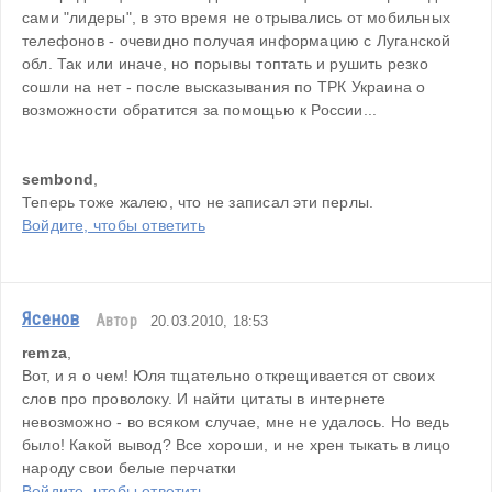
сами "лидеры", в это время не отрывались от мобильных 
телефонов - очевидно получая информацию с Луганской 
обл. Так или иначе, но порывы топтать и рушить резко 
сошли на нет - после высказывания по ТРК Украина о 
возможности обратится за помощью к России...
sembond
,
Теперь тоже жалею, что не записал эти перлы.
Войдите, чтобы ответить
Ясенов
Автор
20.03.2010, 18:53
remza
,
Вот, и я о чем! Юля тщательно открещивается от своих 
слов про проволоку. И найти цитаты в интернете 
невозможно - во всяком случае, мне не удалось. Но ведь 
было! Какой вывод? Все хороши, и не хрен тыкать в лицо 
народу свои белые перчатки
Войдите, чтобы ответить