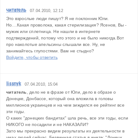
читатель
07.04.2010, 12:12
Это взрослые люди пишут? Я не поклонник Юли. 
Но....Какая проволока, какая стерилизация? Ясенов, Вы - 
мужик или сплетница. Не нашли в интернете 
подтверждений, потому что этого и не было никогда.Вот 
про наколотые апельсины слышали все. Ну, не 
занимайтесь глупостями. Вам не стыдно?
Войдите, чтобы ответить
lissnyk
07.04.2010, 15:04
читатель
, дело не в фразе от Юли, дело в образе о 
Донецке, Донбассе, который она вложила в головы 
миллионов украинцев и на чем зиждился ее рейтинг все 
эти годы. 
О каких "донецких бандитах" шла речь, все эти годы, если 
НИКОГО не посадили и не НАКАЗАЛИ? 
Зато мы прекрасно видим результаты их деятельности в 
умах людей сейчас. Безвинная статья в инете: "Донецк 