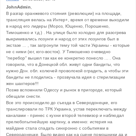
JohnAdmin
,
В разгар оранжевого стояния (революции) на площади, 
трансляция велась на Интер+, время от времени выходили 
в народ его лидеры (Мороз, Ющенко, Порошенко, 
Тимошенко и т.д.) . На улице было холодно для разогрева 
выкрикивались лозунги и народ от этих лозунгов был в 
экстазе ... , так затронули тему той части Украины - которые 
не с ними (юг, юго-восток). У Тимошенко очевидно 
"перебор" вышел так как ее конкретно понесло ... . Она 
говорила, что в Донецкой обл. живут одни бандиты, что 
нужно Дон. обл. колючей проволокой оградить, а чтобы эти 
бандиты не плодились - прозвучала идея о стерилизации 
жен шахтеров!!! 
Позже вспомнили Одессу и рынок в пригороде, который 
обещали снести.
Все это происходило до съезда в Северодонецке, его 
транслировали по ТРК Украина, устав переключать между 
каналами - принес с кухни второй телевизор и наблюдал 
прелюбопытнейшую картину, а именно: истерия на 
майдане стала спадать синхронно с событиями в 
Северодонецке. Было видно как на сцене помощники да и 