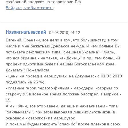
свободной продаже на территории Рф.
Войдите, чтобы ответить
Новоигнатьевский
02.03.2010, 01:12
Евгений Юрьевич, все дело в том, что большинству, в том 
числе и мне бежать мз Донбасса некуда. И чем больше Вы 
потакаете рефлексиям типа "смешная Украина", "Жаль, 
что вся Украина - не такая, как Донецк" и пр., тем больший 
процент идиотизма будет в нашем Богоспасаемом крае. 
Доказать? Пожалуйста:
- цены на проезд в маршрутках  на Докучаевск с 01.03.2010 
поднялись на 25 %;
- главные герои первого фильма - мародеры, которым по 
старому УК в военное время положен расстрел, в мирное - 
15.
А мы, блин, все это хаваем, да еще и нахваливаем - типа 
"хахлы-казлы", при этом выгоняяя лишних льготников (в 
основном - стариков) из маршруток.
И пока мы будем говорить "спасибо" после плевков в свою 