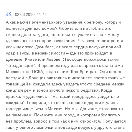
JK
02.03.2010, 11:42
А как насчёт элементарного уважения к региону, который 
является для вас домом? Любить или не любить это 
личное дело каждого, но относится уважительно к месту 
где живешь это вопрос воспитания. Человек, от которого я 
услышу слово Даунбасс, от всего сердца получит прямой 
удар в зубы, в независимости – где это произойдёт, в 
Донецке, Киеве или Львове. Я вообще поражаюсь таким 
”страдальцем”. В прошлом году разговаривал с фанатами 
Московского ЦСКА, когда с ним Шахтёр играл. Они перед 
поездкой в Донецк начитались в интернете постов таких же 
товарищей и ожидали здесь увидеть что-то среднее между 
концлагерем и зоной экологического бедствия. Когда 
приехали удивились - ”мы такой город, здесь увидеть не 
ожидали”. Говорили, что очень хорошие дороги и улицы 
гораздо чище, чем в Москве. Но мы, Дончане, этого как-то 
не замечаем. Покажите мне город, в котором абсолютно 
нет проблем, вопрос в том как к ним относится. Получается 
так - у одного лампочки в подъезде воруют, у другого стены 