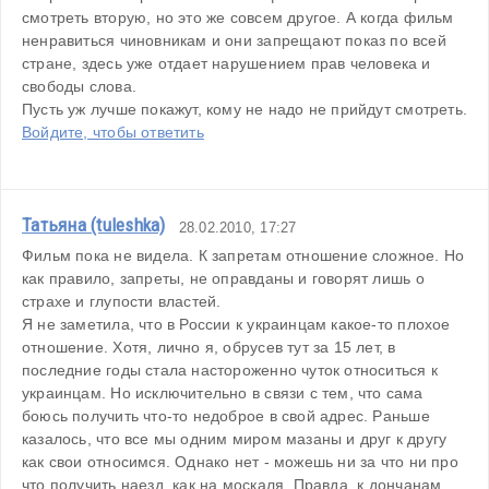
смотреть вторую, но это же совсем другое. А когда фильм 
ненравиться чиновникам и они запрещают показ по всей 
стране, здесь уже отдает нарушением прав человека и 
свободы слова.
Пусть уж лучше покажут, кому не надо не прийдут смотреть.
Войдите, чтобы ответить
Татьяна (tuleshka)
28.02.2010, 17:27
Фильм пока не видела. К запретам отношение сложное. Но 
как правило, запреты, не оправданы и говорят лишь о 
страхе и глупости властей. 
Я не заметила, что в России к украинцам какое-то плохое 
отношение. Хотя, лично я, обрусев тут за 15 лет, в 
последние годы стала настороженно чуток относиться к 
украинцам. Но исключительно в связи с тем, что сама 
боюсь получить что-то недоброе в свой адрес. Раньше 
казалось, что все мы одним миром мазаны и друг к другу 
как свои относимся. Однако нет - можешь ни за что ни про 
что получить наезд, как на москаля. Правда, к дончанам 