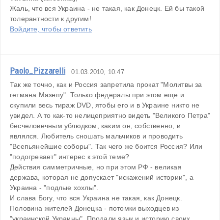
Жаль, что вся Украина - не такая, как Донецк. Ей бы такой 
толерантности к другим!
Войдите, чтобы ответить
Paolo_Pizzarelli
01.03.2010, 10:47
Так же точно, как и Россия запретила прокат "Молитвы за 
гетмана Мазепу". Только федералы при этом еще и 
скупили весь тираж DVD, ятобы его и в Украине никто не 
увидел. А то как-то нелицеприятно видеть "Великого Петра" 
бесчеловечным ублюдком, каким он, собственно, и 
являлся. Любитель сношать мальчиков и проводить 
"Всепьянейшие соборы". Так чего же боится Россия? Или 
"подогревает" интерес к этой теме?
Действия симметричные, но при этом РФ - великая 
держава, которая не допускает "искажений истории", а 
Украина - "подлые хохлы".
И слава Богу, что вся Украина не такая, как Донецк. 
Половина жителей Донецка - потомки выходцев из 
"украинской Украины". Продали язык и историю своих 