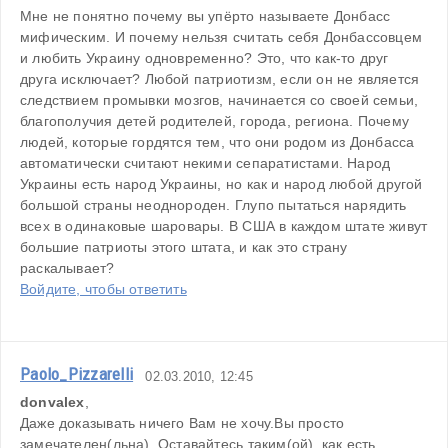
Мне не понятно почему вы упёрто называете Донбасс 
мифическим. И почему нельзя считать себя Донбассовцем 
и любить Украину одновременно? Это, что как-то друг 
друга исключает? Любой патриотизм, если он не является 
следствием промывки мозгов, начинается со своей семьи, 
благополучия детей родителей, города, региона. Почему 
людей, которые гордятся тем, что они родом из Донбасса 
автоматически считают некими сепаратистами. Народ 
Украины есть народ Украины, но как и народ любой другой 
большой страны неоднороден. Глупо пытаться нарядить 
всех в одинаковые шаровары. В США в каждом штате живут 
большие патриоты этого штата, и как это страну 
раскалывает?
Войдите, чтобы ответить
Paolo_Pizzarelli
02.03.2010, 12:45
donvalex
,
Даже доказывать ничего Вам не хочу.Вы просто 
замечателен(льна). Оставайтесь таким(ой), как есть.