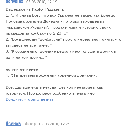
donvalex
02.03.2010, 12:19
Выдержки из 
Paolo_Pizzarelli
:
1. "...И слава Богу, что вся Украина не такая, как Донецк. 
Половина жителей Донецка - потомки выходцев из 
"украинской Украины". Продали язык и историю своих 
прадедов за колбасу по 2.20...."
2. "Большинству "донбассян" просто нереально понять, что 
вы здесь не все такие. "
3. "К сожалению, дончане редко умеют слушать других и 
идти на компромис. "
но тем не менее
4. "Я в третьем поколении коренной дончанин."
Всё. Дальше ехать некуда. Без комментариев, как 
говорится. Про колбасу особенно впечатлило.
Войдите, чтобы ответить
Ясенов
Автор
02.03.2010, 12:24