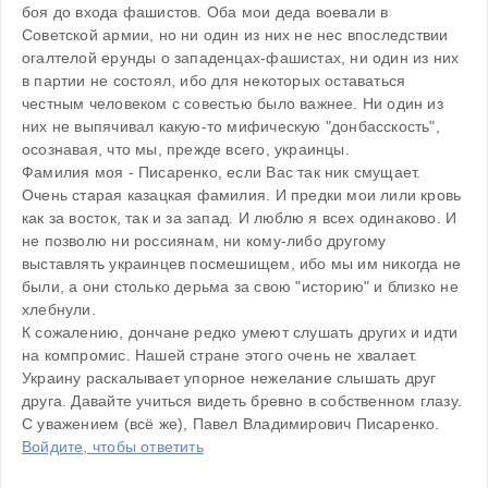
боя до входа фашистов. Оба мои деда воевали в 
Советской армии, но ни один из них не нес впоследствии 
огалтелой ерунды о западенцах-фашистах, ни один из них 
в партии не состоял, ибо для некоторых оставаться 
честным человеком с совестью было важнее. Ни один из 
них не выпячивал какую-то мифическую "донбасскость", 
осознавая, что мы, прежде всего, украинцы.
Фамилия моя - Писаренко, если Вас так ник смущает. 
Очень старая казацкая фамилия. И предки мои лили кровь 
как за восток, так и за запад. И люблю я всех одинаково. И 
не позволю ни россиянам, ни кому-либо другому 
выставлять украинцев посмешищем, ибо мы им никогда не 
были, а они столько дерьма за свою "историю" и близко не 
хлебнули.
К сожалению, дончане редко умеют слушать других и идти 
на компромис. Нашей стране этого очень не хвалает. 
Украину раскалывает упорное нежелание слышать друг 
друга. Давайте учиться видеть бревно в собственном глазу.
С уважением (всё же), Павел Владимирович Писаренко.
Войдите, чтобы ответить