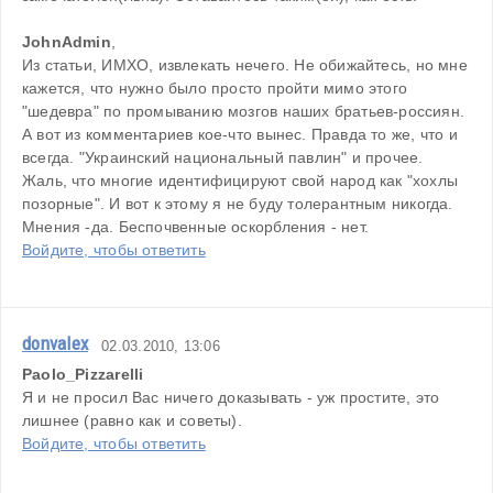
JohnAdmin
,
Из статьи, ИМХО, извлекать нечего. Не обижайтесь, но мне 
кажется, что нужно было просто пройти мимо этого 
"шедевра" по промыванию мозгов наших братьев-россиян. 
А вот из комментариев кое-что вынес. Правда то же, что и 
всегда. "Украинский национальный павлин" и прочее.
Жаль, что многие идентифицируют свой народ как "хохлы 
позорные". И вот к этому я не буду толерантным никогда. 
Мнения -да. Беспочвенные оскорбления - нет.
Войдите, чтобы ответить
donvalex
02.03.2010, 13:06
Paolo_Pizzarelli
Я и не просил Вас ничего доказывать - уж простите, это 
лишнее (равно как и советы).
Войдите, чтобы ответить