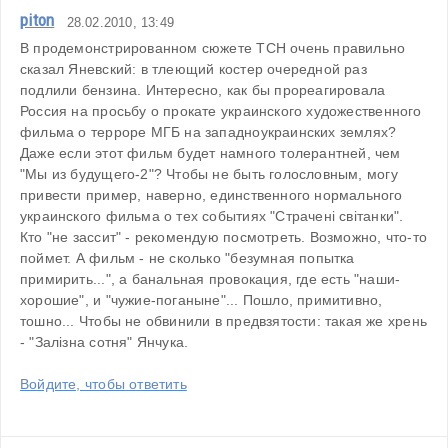
piton
28.02.2010, 13:49
В продемонстрированном сюжете ТСН очень правильно 
сказал Яневский: в тлеющий костер очередной раз 
подлили бензина. Интересно, как бы прореагировала 
Россия на просьбу о прокате украинского художественного 
фильма о терроре МГБ на западноукраинских землях? 
Даже если этот фильм будет намного толерантней, чем 
"Мы из будущего-2"? Чтобы не быть голословным, могу 
привести пример, наверно, единственного нормального 
украинского фильма о тех событиях "Страчені світанки". 
Кто "не зассит" - рекомендую посмотреть. Возможно, что-то 
поймет. А фильм - не сколько "безумная попытка 
примирить...", а банальная провокация, где есть "наши-
хорошие", и "чужие-поганыне"... Пошло, примитивно, 
тошно... Чтобы не обвинили в предвзятости: такая же хрень 
- "Залізна сотня" Янчука. 
Войдите, чтобы ответить