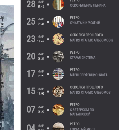
РЕТРО
28
МАР
ОСКОРБЛЕНИЕ ЛЕНИНА
21:42
РЕТРО
25
МАР
ОЧКАТЫЙ И УСАТЫЙ
09:34
ОСКОЛКИ ПРОШЛОГО
23
МАР
МАГИЯ СТАРЫХ АЛЬБОМОВ-2
18:47
РЕТРО
20
МАР
СТАРАЯ СИСТЕМА
08:24
РЕТРО
17
МАР
МАРШ ПЕРФЕКЦИОНИСТА
09:20
ОСКОЛКИ ПРОШЛОГО
15
МАР
МАГИЯ СТАРЫХ АЛЬБОМОВ
19:03
РЕТРО
07
МАР
С ВЕТЕРКОМ ПО
08:22
МАРЬИНСКОЙ
РЕТРО
04
МАР
ГОРБАТЫЙ МОСТ