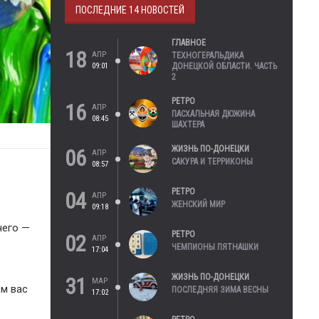
ПОСЛЕДНИЕ 14 НОВОСТЕЙ
ГЛАВНОЕ
18
АПР
ТЕХНОГЕРАЛЬДИКА
09:01
ДОНЕЦКОЙ ОБЛАСТИ. ЧАСТЬ
2
РЕТРО
16
АПР
ПАСХАЛЬНАЯ ДЮЖИНА
08:45
ШАХТЕРА
ЖИЗНЬ ПО-ДОНЕЦКИ
06
АПР
САКУРА И ТЕРРИКОНЫ
08:57
РЕТРО
04
АПР
ЖЕНСКИЙ МИР
09:18
чего —
РЕТРО
02
АПР
ЧЕМПИОНЫ ПЯТНАШКИ
17:04
ЖИЗНЬ ПО-ДОНЕЦКИ
31
МАР
ем вас
ПОСЛЕДНЯЯ ЗИМА ВЕСНЫ
17:02