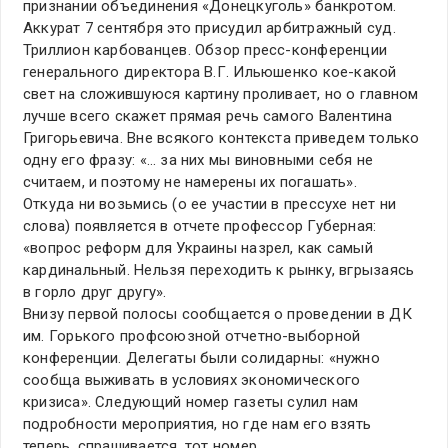
признании объединения «Донецкуголь» банкротом.
Аккурат 7 сентября это присудил арбитражный суд.
Триллион карбованцев. Обзор пресс-конференции
генерального директора В.Г. Ильюшенко кое-какой
свет на сложившуюся картину проливает, но о главном
лучше всего скажет прямая речь самого Валентина
Григорьевича. Вне всякого контекста приведем только
одну его фразу: «… за них мы виновными себя не
считаем, и поэтому не намерены их погашать».
Откуда ни возьмись (о ее участии в прессухе нет ни
слова) появляется в отчете профессор Губерная:
«вопрос реформ для Украины назрел, как самый
кардинальный. Нельзя переходить к рынку, вгрызаясь
в горло друг другу».
Внизу первой полосы сообщается о проведении в ДК
им. Горького профсоюзной отчетно-выборной
конференции. Делегаты были солидарны: «нужно
сообща выживать в условиях экономического
кризиса». Следующий номер газеты сулил нам
подробности мероприятия, но где нам его взять
теперь, спрашивается, тот номер.