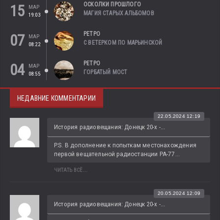
ОСКОЛКИ ПРОШЛОГО
15
МАР
МАГИЯ СТАРЫХ АЛЬБОМОВ
19:03
РЕТРО
07
МАР
С ВЕТЕРКОМ ПО МАРЬИНСКОЙ
08:22
РЕТРО
04
МАР
ГОРБАТЫЙ МОСТ
08:55
НЕДАВНИЕ КОММЕНТАРИИ
22.05.2024 12:19
История радиовещания: Донецк 20-х -...
P.S. В дополнение к попыткам местонахождения 
первой вещательной радиостанции РА-77...
ЧИТАТЬ ВСЁ...
20.05.2024 12:09
История радиовещания: Донецк 20-х -...