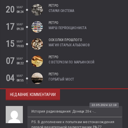
РЕТРО
20
МАР
СТАРАЯ СИСТЕМА
08:24
РЕТРО
17
МАР
МАРШ ПЕРФЕКЦИОНИСТА
09:20
ОСКОЛКИ ПРОШЛОГО
15
МАР
МАГИЯ СТАРЫХ АЛЬБОМОВ
19:03
РЕТРО
07
МАР
С ВЕТЕРКОМ ПО МАРЬИНСКОЙ
08:22
РЕТРО
04
МАР
ГОРБАТЫЙ МОСТ
08:55
НЕДАВНИЕ КОММЕНТАРИИ
22.05.2024 12:19
История радиовещания: Донецк 20-х -...
P.S. В дополнение к попыткам местонахождения 
первой вещательной радиостанции РА-77...