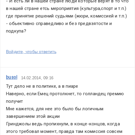
- И есть ли в нашей стране люди которые верят в то что 
в нашей стране етсь мероприятия (культура,спорт и т.п.) 
где принятие решений судьями (жюри, комиссией и т.п.) 
- обьективно справедливо и без предвзятости и 
подкупа? 
Войдите, чтобы ответить
busol
14.02.2014, 09:16
Тут дело не в политике, а в пиаре
Наверно, если Емец протолкнет, то голландец премию 
получит
Мне кажется, для нее это было бы логичным 
завершением этой акции
Гринджолы ведь пропихнули, в конце-концов, когда 
этого требовал момент, правда там комиссия совсем 