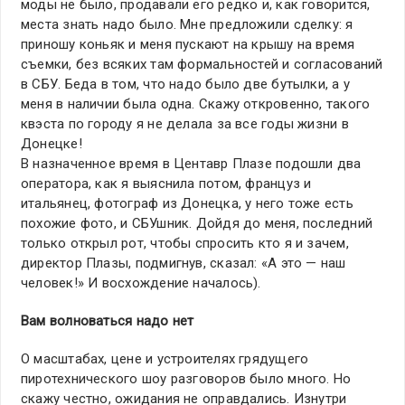
моды не было, продавали его редко и, как говорится,
места знать надо было. Мне предложили сделку: я
приношу коньяк и меня пускают на крышу на время
съемки, без всяких там формальностей и согласований
в СБУ. Беда в том, что надо было две бутылки, а у
меня в наличии была одна. Скажу откровенно, такого
квэста по городу я не делала за все годы жизни в
Донецке!
В назначенное время в Центавр Плазе подошли два
оператора, как я выяснила потом, француз и
итальянец, фотограф из Донецка, у него тоже есть
похожие фото, и СБУшник. Дойдя до меня, последний
только открыл рот, чтобы спросить кто я и зачем,
директор Плазы, подмигнув, сказал: «А это — наш
человек!» И восхождение началось).
Вам волноваться надо нет
О масштабах, цене и устроителях грядущего
пиротехнического шоу разговоров было много. Но
скажу честно, ожидания не оправдались. Изнутри