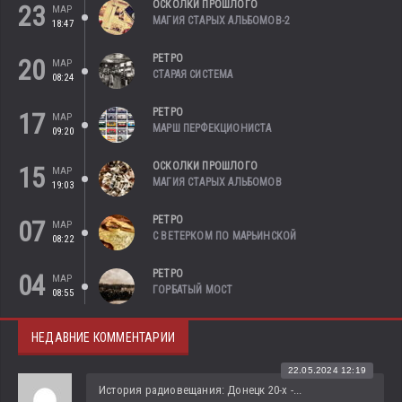
ОСКОЛКИ ПРОШЛОГО
23
МАР
МАГИЯ СТАРЫХ АЛЬБОМОВ-2
18:47
РЕТРО
20
МАР
СТАРАЯ СИСТЕМА
08:24
РЕТРО
17
МАР
МАРШ ПЕРФЕКЦИОНИСТА
09:20
ОСКОЛКИ ПРОШЛОГО
15
МАР
МАГИЯ СТАРЫХ АЛЬБОМОВ
19:03
РЕТРО
07
МАР
С ВЕТЕРКОМ ПО МАРЬИНСКОЙ
08:22
РЕТРО
04
МАР
ГОРБАТЫЙ МОСТ
08:55
НЕДАВНИЕ КОММЕНТАРИИ
22.05.2024 12:19
История радиовещания: Донецк 20-х -...