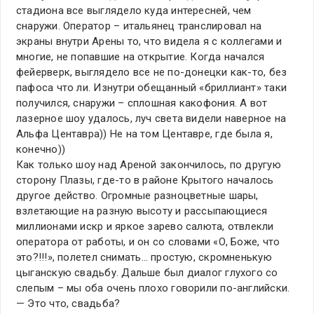
стадиона все выглядело куда интересней, чем
снаружи. Оператор – итальянец транслировал на
экраны внутри Арены то, что видела я с коллегами и
многие, не попавшие на открытие. Когда начался
фейерверк, выглядело все не по-донецки как-то, без
пафоса что ли. Изнутри обещанный «бриллиант» таки
получился, снаружи – сплошная какофония. А вот
лазерное шоу удалось, луч света видели наверное на
Альфа Центавра)) Не на том Центавре, где была я,
конечно))
Как только шоу над Ареной закончилось, по другую
сторону Плазы, где-то в районе Крытого началось
другое действо. Огромные разноцветные шары,
взлетающие на разную высоту и рассыпающиеся
миллионами искр и яркое зарево салюта, отвлекли
оператора от работы, и он со словами «О, Боже, что
это?!!!», полетел снимать… простую, скромненькую
цыганскую свадьбу. Дальше был диалог глухого со
слепым – мы оба очень плохо говорили по-английски.
— Это что, свадьба?