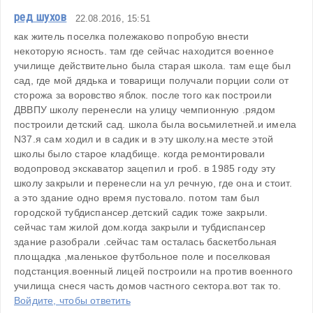
ред шухов
22.08.2016, 15:51
как житель поселка полежаково попробую внести 
некоторую ясность. там где сейчас находится военное 
училище действительно была старая школа. там еще был 
сад, где мой дядька и товарищи получали порции соли от 
сторожа за воровство яблок. после того как построили 
ДВВПУ школу перенесли на улицу чемпионную .рядом 
построили детский сад. школа была восьмилетней.и имела 
N37.я сам ходил и в садик и в эту школу.на месте этой 
школы было старое кладбище. когда ремонтировали 
водопровод экскаватор зацепил и гроб. в 1985 году эту 
школу закрыли и перенесли на ул речную, где она и стоит. 
а это здание одно время пустовало. потом там был 
городской тубдиспансер.детский садик тоже закрыли. 
сейчас там жилой дом.когда закрыли и тубдиспансер 
здание разобрали .сейчас там осталась баскетбольная 
площадка ,маленькое футбольное поле и поселковая 
подстанция.военный лицей построили на против военного 
училища снеся часть домов частного сектора.вот так то.
Войдите, чтобы ответить