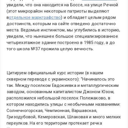
увидели, что она находится на Боссе, на улице Речной
(этот микрорайон некоторые патриоты выделяют
в
отдельное маркграфство
) и обладает целым рядом
достоинств, которым на сайте отведено достаточно
места. Ведомые инстинктом, мы углубились в историю,
увидели, что нынешнее большое специализированное
четырехэтажное здание построено в 1985 году, а до
того школа №37 прожила целую вечность.
Цитируем официальный курс истории (в нашем
скверном переводе с украинского): "Начиналось это
так. Между поселком Евдокиевка и металлургическим
заводом, основанным капиталистом Джоном Юзом,
расположился небольшой поселок Полежаково, в
котором находились улицы с необычными названиями:
Солнечногорская, Чемпионная, Варшавская,
Гризодубовой, Кемеровская, Шлаковая и много мелких
переулков. На его территории протекает речка