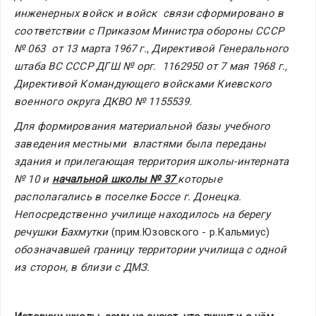
инженерных войск и войск  связи сформировано в 
соответствии с Приказом Министра обороны СССР 
№ 063  от 13 марта 1967 г., Директивой Генерального 
штаба ВС СССР ДГШ № орг.  1162950 от 7 мая 1968 г., 
Директивой Командующего войсками Киевского  
военного округа ДКВО № 1155539.
Для формирования материальной базы учебного 
заведения местными  властями была переданы 
здания и прилегающая территория школы-интерната  
№ 10 и 
начальной школы № 37 
которые 
располагались в поселке Боссе г. Донецка. 
Непосредственно училище находилось на берегу 
речушки Бахмутки 
(прим.Юзовского - р.Кальмиус)
обозначавшей границу территории училища с одной 
из сторон, в близи с ДМЗ.