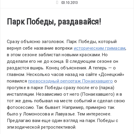
03.10.2013
Парк Победы, раздавайся!
Сразу объясню заголовок. Парк Победы, который
вернул себе название вопреки
историческим гримасам
,
в этом сезоне заблистал новыми красками. Но
доделали его не до конца. В следующем сезоне он
раздастся вширь. Конец объяснения. А теперь — о
главном. Несколько часов назад на сайте «Донецкий»
появился
превосходный репортаж Понаехавшего
о
прогулке в парке Победы сразу после его (парка)
инсталляции. Независимо от него (Понаехавшего) я в
тот же день побывал на месте событий и сделал свою
фотосессию. Так бывает. Например, примерно так
было у Ломоносова и Лавуазье. Тем интереснее.
Предлагаю вам еще один взгляд на парк Победы с
эпизодической ретроспективой.