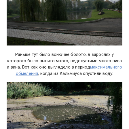
Раньше тут было вонючее болото, в зарослях у
которого было выпито много, недопустимо много пива
и вина. Вот как оно выглядело в период
максимального
обмеления
, когда из Кальмиуса спустили воду: