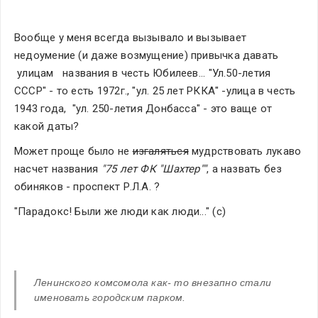
Вообще у меня всегда вызывало и вызывает 
недоумение (и даже возмущение) привычка давать 
 улицам   названия в честь Юбилеев... "Ул.50-летия 
СССР" - то есть 1972г., "ул. 25 лет РККА" -улица в честь 
1943 года,  "ул. 250-летия Донбасса" - это ваще от 
какой даты?
Может проще было не 
изгаляться
 мудрствовать лукаво 
насчет названия 
"75 лет ФК "Шахтер""
, а назвать без 
обиняков - проспект Р.Л.А. ?
"Парадокс! Были же люди как люди..." (с)
Ленинского комсомола как- то внезапно стали 
именовать городским парком.