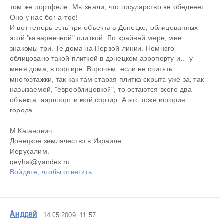
том же портфеле. Мы знали, что государство не обеднеет. 
Оно у нас бог-а-тое! 
И вот теперь есть три объекта в Донецке, облицованных 
этой "канареечной" плиткой. По крайней мере, мне 
знакомы три. Те дома на Первой линии. Немного 
облицовано такой плиткой в донецком аэропорту и… у 
меня дома, в сортире. Впрочем, если не считать 
многоэтажки, так как там старая плитка скрыта уже за, так 
называемой, "еврооблицовкой", то остаются всего два 
объекта: аэропорт и мой сортир. А это тоже история 
города...
М.Каганович.
Донецкое землячество в Израиле.
Иерусалим.
geyhal@yandex.ru
Войдите, чтобы ответить
Андрей
14.05.2009, 11:57